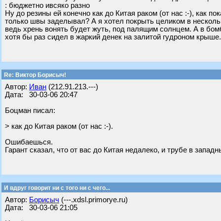
: бюджетно ивсяко разно
Ну до резины ей конечно как до Китая раком (от нас :-), как п
только швы заделывал? А я хотел покрыть целиком в несколь
ведь хрень вонять будет жуть, под палящим солнцем. А в бом
хотя бы раз сидел в жаркий денек на залитой гудроном крыше.
Re: Виктор Борисыч!
Автор:
Иван
(212.91.213.---)
Дата: 30-03-06 20:47
Бoцман писал:
> как до Китая раком (от нас :-).
Ошибаешься.
Гарант сказал, что от вас до Китая недалеко, и трубе в запад
И вдруг говорит ни с того ни с чего...
Автор:
Борисыч
(---.xdsl.primorye.ru)
Дата: 30-03-06 21:05