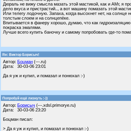
Дюраль не вижу смысла мазать этой мастикой, как и АМг, я пр
дело вкуса и пристрастий.., а вот машину помазать этой мастик
Или телегу лодочную. Запаха, когда высохнет нет, на солнце н
толстым слоем и на солнцепёке.
Впитывается в фанеру хорошо, думаю, что как гидроизаляцию
покраска эмалями.
Лучше всего купить баночку и самому попробовать где-то пома
Re: Виктор Борисыч!
Автор:
Бoцман
(---.ru)
Дата: 30-03-06 23:01
Да я уж и купил, и помазал и понюхал :-)
Попробуй ещё лизнуть :-))
Автор:
Борисыч
(---.xdsl.primorye.ru)
Дата: 30-03-06 23:20
Бoцман писал:
> Да я уж и купил, и помазал и понюхал :-)