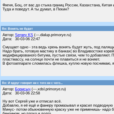
Фигня, Боц, от вас до стыка границ России, Казахстана, Китая 
Туда и поведут. А ты думал, в Пекин?
Re: Вонять не будет
Автор:
Sergey KS
(---.dialup.primorye.ru)
Дата: 30-03-06 22:47
Смущает одно - эта ведь хрень вонять будет жуть, под палящ
Надо брать, готовую мастику в банках( во Владивостоке коре
модифицированого битума, пустые связи, чем то добавляют. 
пластмассу, на солнце почти не плавиться и не воняет.
В фотоаппарате сломилась флешка, куплю новую поснимаю, я 
Re: И вдруг говорит ни с того ни с чего...
Автор:
Борисыч
(---.xdsl.primorye.ru)
Дата: 30-03-06 22:58
Ну вот Сергей уже и отписал всё.
Добавлю, я её ещё и фанеру промазывал и красил подводную ча
Минус- потом обыкновенную краску уже не применишь- надо б
бензином, но плохо и долго.