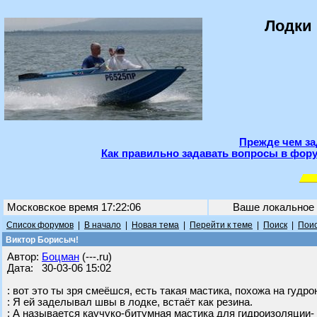
Лодки 
Прежде чем за
Как правильно задавать вопросы в фору
Московское время 17:22:06
Ваше локальное
Список форумов
|
В начало
|
Новая тема
|
Перейти к теме
|
Поиск
|
Поис
Виктор Борисыч!
Автор:
Бoцман
(---.ru)
Дата: 30-03-06 15:02
: вот это ты зря смеёшся, есть такая мастика, похожа на гудро
: Я ей заделывал швы в лодке, встаёт как резина.
: А называется каучуко-битумная мастика для гидроизоляции- 