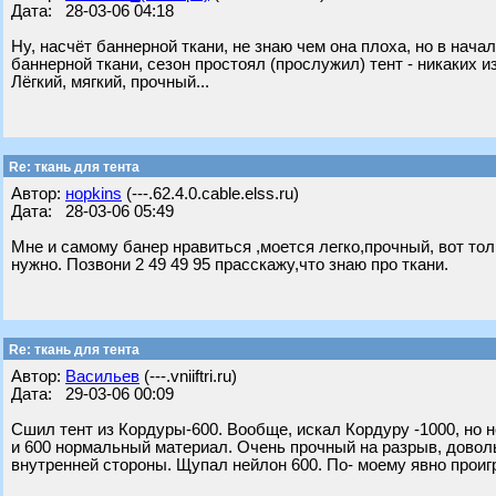
Дата: 28-03-06 04:18
Ну, насчёт баннерной ткани, не знаю чем она плоха, но в нач
баннерной ткани, сезон простоял (прослужил) тент - никаких и
Лёгкий, мягкий, прочный...
Re: ткань для тента
Автор:
нopkins
(---.62.4.0.cable.elss.ru)
Дата: 28-03-06 05:49
Мне и самому банер нравиться ,моется легко,прочный, вот то
нужно. Позвони 2 49 49 95 прасскажу,что знаю про ткани.
Re: ткань для тента
Автор:
Васильев
(---.vniiftri.ru)
Дата: 29-03-06 00:09
Сшил тент из Кордуры-600. Вообще, искал Кордуру -1000, но н
и 600 нормальный материал. Очень прочный на разрыв, довол
внутренней стороны. Щупал нейлон 600. По- моему явно проиг