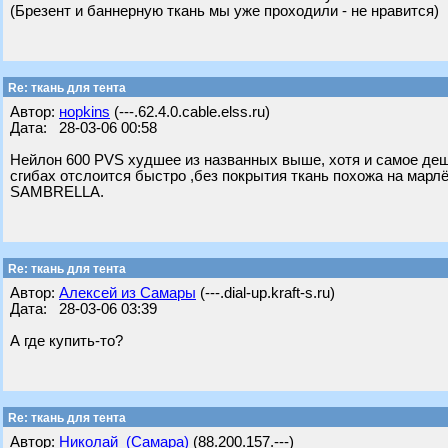
(Брезент и баннерную ткань мы уже проходили - не нравится)
Re: ткань для тента
Автор:
нopkins
(---.62.4.0.cable.elss.ru)
Дата: 28-03-06 00:58
Нейлон 600 PVS худшее из названных выше, хотя и самое деш
сгибах отслоится быстро ,без покрытия ткань похожа на марл
SAMBRELLA.
Re: ткань для тента
Автор:
Алексей из Самары
(---.dial-up.kraft-s.ru)
Дата: 28-03-06 03:39
А где купить-то?
Re: ткань для тента
Автор:
Николай_(Самара)
(88.200.157.---)