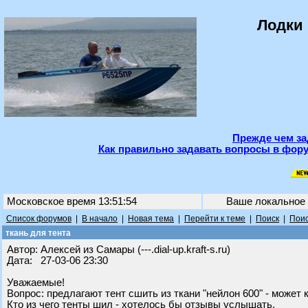
Лодки 
Прежде чем за
Как правильно задавать вопросы в фору
Московское время 13:51:54
Ваше локальное
Список форумов
|
В начало
|
Новая тема
|
Перейти к теме
|
Поиск
|
Поис
ткань для тента
Автор: Алексей из Самары (---.dial-up.kraft-s.ru)
Дата: 27-03-06 23:30
Уважаемые!
Вопрос: предлагают тент сшить из ткани "нейлон 600" - может к
Кто из чего тенты шил - хотелось бы отзывы услышать.