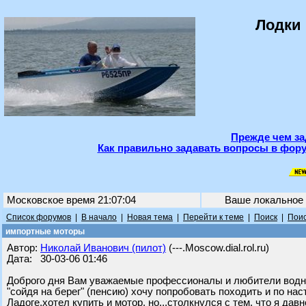
Лодки 
Прежде чем за
Как правильно задавать вопросы в фору
Московское время 21:07:04
Ваше локальное
Список форумов
|
В начало
|
Новая тема
|
Перейти к теме
|
Поиск
|
Поис
импортные моторы
Автор:
Николай Иванович (пилот)
(---.Moscow.dial.rol.ru)
Дата: 30-03-06 01:46
Доброго дня Вам уважаемые профессионалы и любители водной
"сойдя на берег" (пенсию) хочу попробовать походить и по на
Ладоге,хотел купить и мотор, но...столкнулся с тем, что я дав