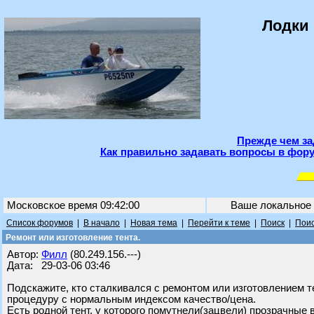
Лодки 
Прежде чем за
Как правильно задавать вопросы в фору
Московское время 09:42:00
Ваше локальное
Список форумов
|
В начало
|
Новая тема
|
Перейти к теме
|
Поиск
|
Поис
Ремонт или изготовление тента.
Автор:
Филл
(80.249.156.---)
Дата: 29-03-06 03:46
Подскажите, кто сталкивался с ремонтом или изготовлением т
процедуру с нормальным индексом качество/цена.
Есть родной тент, у которого помутнели(зацвели) прозрачные 