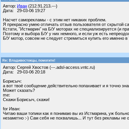
Автор:
Иван
(212.91.213.---)
Дата: 29-03-06 19:27
Насчет саморекламы - с этим нет никаких проблем.
Я прекрасно умею отличать отзыв пользователя от скрытой 
Кстати, "Истмарин" на Б/У моторах не специализируется (и пра
Поэтому и выбора Б/У у них немного, и если уж есть непреод
Б/У мотор, совсем не следует стремиться купить его именно в
Re: Владивостокцы, помогите!
Автор: Сергей Хвостов (---.adsl-access.vntc.ru)
Дата: 29-03-06 20:18
Борисыч:
а вот твоё сообщение действительно попахивает и я точно знаю 
Может сказать?
me:
Скажи Борисыч, скажи!
for Иван:
Читаю ваши топики как я понимаю вы из Истмарина, уж больно
незаметно :-) Сам себя не похвалишь... И тут без рекламы не 