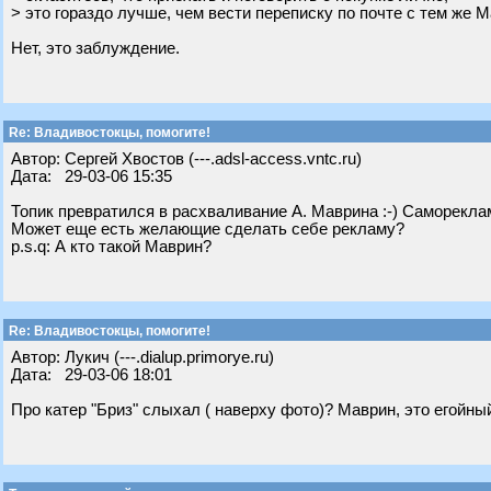
> это гораздо лучше, чем вести переписку по почте с тем же 
Нет, это заблуждение.
Re: Владивостокцы, помогите!
Автор: Сергей Хвостов (---.adsl-access.vntc.ru)
Дата: 29-03-06 15:35
Топик превратился в расхваливание А. Маврина :-) Самореклам
Может еще есть желающие сделать себе рекламу?
p.s.q: А кто такой Маврин?
Re: Владивостокцы, помогите!
Автор: Лукич (---.dialup.primorye.ru)
Дата: 29-03-06 18:01
Про катер "Бриз" слыхал ( наверху фото)? Маврин, это егойный 