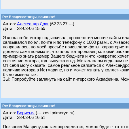
Re: Владивостокцы, помогите!
Автор:
Александр Драг
(62.33.27.---)
Дата: 28-03-06 15:59
Я когда себе мотор подыскивал, прошерстил многие сайты вла
связывался по эл. почте и по телефону с 1000 разм., с Аква
понравилось, по моей просьбе присылали фоты, характеристик
должны сами понимать, что плох тот продавец который расхае
примерно знать размер Вашего бюджета и что конкретно хочет
состояние мотора, год выпуска и т.д. Металлолом ведь вам не 
От себя могу сказать, самое реальное связаться с Александр
наличию мотора в Истмарине, но и может узнать у коллег-конк
было именно так.
ЗЫ: Попробуйте заглянуть на сайт питерского Аквафинна. Может
Re: Владивостокцы, помогите!
Автор:
Борисыч
(---.xdsl.primorye.ru)
Дата: 28-03-06 16:51
Позвонил Маврину,как там определятся, можно будет что-то гов