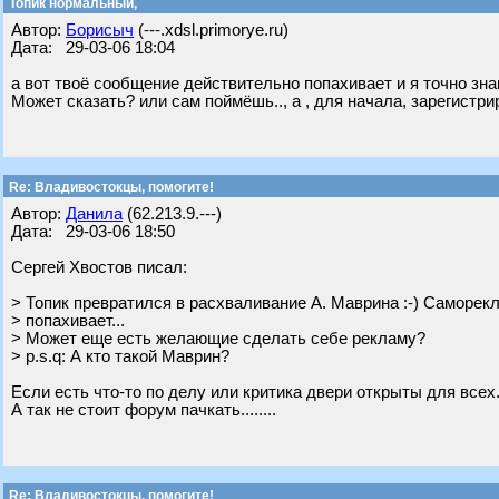
Топик нормальный,
Автор:
Борисыч
(---.xdsl.primorye.ru)
Дата: 29-03-06 18:04
а вот твоё сообщение действительно попахивает и я точно знаю 
Может сказать? или сам поймёшь.., а , для начала, зарегистри
Re: Владивостокцы, помогите!
Автор:
Данила
(62.213.9.---)
Дата: 29-03-06 18:50
Сергей Хвостов писал:
> Топик превратился в расхваливание А. Маврина :-) Саморек
> попахивает...
> Может еще есть желающие сделать себе рекламу?
> p.s.q: А кто такой Маврин?
Если есть что-то по делу или критика двери открыты для всех....
А так не стоит форум пачкать........
Re: Владивостокцы, помогите!