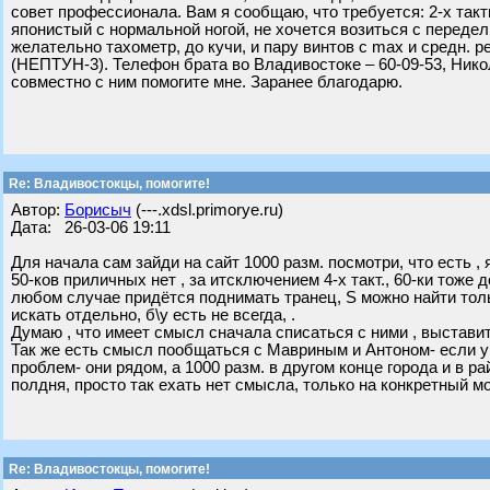
совет профессионала. Вам я сообщаю, что требуется: 2-х тактни
японистый с нормальной ногой, не хочется возиться с передел
желательно тахометр, до кучи, и пару винтов с max и средн.
(НЕПТУН-3). Телефон брата во Владивостоке – 60-09-53, Никол
совместно с ним помогите мне. Заранее благодарю.
Re: Владивостокцы, помогите!
Автор:
Борисыч
(---.xdsl.primorye.ru)
Дата: 26-03-06 19:11
Для начала сам зайди на сайт 1000 разм. посмотри, что есть , 
50-ков приличных нет , за итсключением 4-х такт., 60-ки тоже 
любом случае придётся поднимать транец, S можно найти тольк
искать отдельно, б\у есть не всегда, .
Думаю , что имеет смысл сначала списаться с ними , выставит
Так же есть смысл пообщаться с Мавриным и Антоном- если у 
проблем- они рядом, а 1000 разм. в другом конце города и в 
полдня, просто так ехать нет смысла, только на конкретный мо
Re: Владивостокцы, помогите!