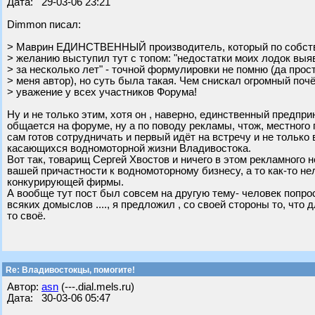
Дата: 29-03-06 23:21
Dimmon писал:
> Маврин ЕДИНСТВЕННЫЙ производитель, который по собст
> желанию выступил тут с топом: "недостатки моих лодок вы
> за несколько лет" - точной формулировки не помню (да прос
> меня автор), но суть была такая. Чем снискал огромный почё
> уважение у всех участников Форума!
Ну и не только этим, хотя он , наверно, единственный предп
общается на форуме, ну а по поводу рекламы, чтож, местного
сам готов сотрудничать и первый идёт на встречу и не только 
касающихся водномоторной жизни Владивостока.
Вот так, товарищ Сергей Хвостов и ничего в этом рекламного н
вашей причастности к водномоторному бизнесу, а то как-то н
конкурирующей фирмы.
А вообще тут пост был совсем на другую тему- человек попрос
всяких домыслов ...., я предложил , со своей стороны то, что
то своё.
Re: Владивостокцы, помогите!
Автор:
asn
(---.dial.mels.ru)
Дата: 30-03-06 05:47