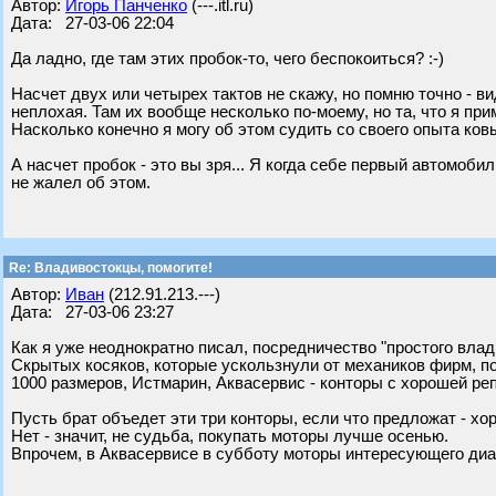
Автор:
Игорь Панченко
(---.itl.ru)
Дата: 27-03-06 22:04
Да ладно, где там этих пробок-то, чего беспокоиться? :-)
Насчет двух или четырех тактов не скажу, но помню точно - ви
неплохая. Там их вообще несколько по-моему, но та, что я при
Насколько конечно я могу об этом судить со своего опыта ков
А насчет пробок - это вы зря... Я когда себе первый автомоби
не жалел об этом.
Re: Владивостокцы, помогите!
Автор:
Иван
(212.91.213.---)
Дата: 27-03-06 23:27
Как я уже неоднократно писал, посредничество "простого влад
Скрытых косяков, которые ускользнули от механиков фирм, по
1000 размеров, Истмарин, Аквасервис - конторы с хорошей ре
Пусть брат объедет эти три конторы, если что предложат - хо
Нет - значит, не судьба, покупать моторы лучше осенью.
Впрочем, в Аквасервисе в субботу моторы интересующего диа