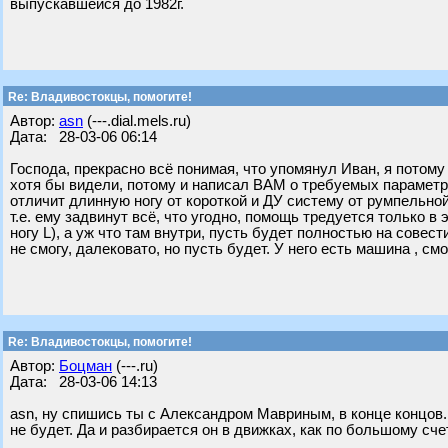
выпускавшейся до 1982г.
Re: Владивостокцы, помогите!
Автор:
asn
(---.dial.mels.ru)
Дата: 28-03-06 06:14
Господа, прекрасно всё понимая, что упомянул Иван, я потом
хотя бы видели, потому и написал ВАМ о требуемых параметрах,
отличит длинную ногу от короткой и ДУ систему от румпельной
т.е. ему задвинут всё, что угодно, помощь тредуется только в
ногу L), а уж что там внутри, пусть будет полностью на совест
не смогу, далековато, но пусть будет. У него есть машина , с
Re: Владивостокцы, помогите!
Автор:
Бoцман
(---.ru)
Дата: 28-03-06 14:13
asn, ну спишись ты с Александром Мавриным, в конце концов. 
не будет. Да и разбирается он в движках, как по большому сч