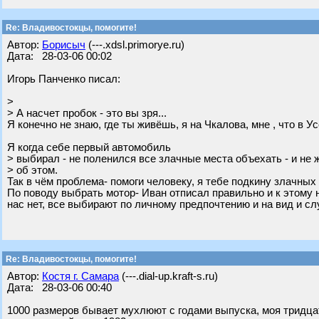
Re: Владивостокцы, помогите!
Автор:
Борисыч
(---.xdsl.primorye.ru)
Дата: 28-03-06 00:02
Игорь Панченко писал:
>
> А насчет пробок - это вы зря...
Я конечно не знаю, где ты живёшь, я на Чкалова, мне , что в У
Я когда себе первый автомобиль
> выбирал - не поленился все злачные места объехать - и не 
> об этом.
Так в чём проблема- помоги человеку, я тебе подкину злачных м
По поводу выбрать мотор- Иван отписал правильно и к этому
нас нет, все выбирают по личному предпочтению и на вид и сл
Re: Владивостокцы, помогите!
Автор:
Костя г. Самара
(---.dial-up.kraft-s.ru)
Дата: 28-03-06 00:40
1000 размеров бывает мухлюют с годами выпуска, моя тридцатк