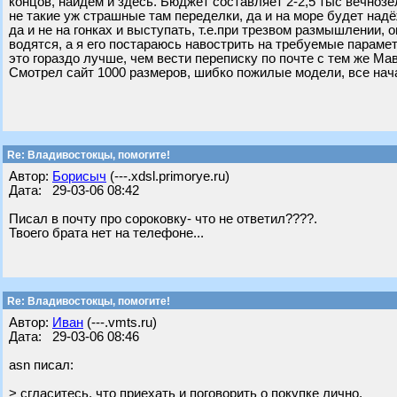
концов, найдём и здесь. Бюджет составляет 2-2,5 тыс вечноз
не такие уж страшные там переделки, да и на море будет надё
да и не на гонках и выступать, т.е.при трезвом размышлении,
водятся, а я его постараюсь навострить на требуемые параметр
это гораздо лучше, чем вести переписку по почте с тем же Ма
Смотрел сайт 1000 размеров, шибко пожилые модели, все нача
Re: Владивостокцы, помогите!
Автор:
Борисыч
(---.xdsl.primorye.ru)
Дата: 29-03-06 08:42
Писал в почту про сороковку- что не ответил????.
Твоего брата нет на телефоне...
Re: Владивостокцы, помогите!
Автор:
Иван
(---.vmts.ru)
Дата: 29-03-06 08:46
asn писал:
> сгласитесь, что приехать и поговорить о покупке лично,