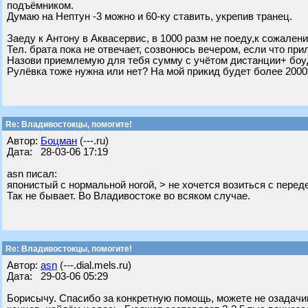
подъёмником.
Думаю на Нептун -3 можно и 60-ку ставить, укрепив транец.
Заеду к Антону в Аквасервис, в 1000 разм не поеду,к сожален
Тел. брата пока не отвечает, созвонюсь вечером, если что пр
Назови приемлемую для тебя сумму с учётом дистанции+ боу
Рулёвка тоже нужна или нет? На мой прикид будет более 2000$
Re: Владивостокцы, помогите!
Автор:
Бoцман
(---.ru)
Дата: 28-03-06 17:19
asn писал:
японистый с нормальной ногой, > не хочется возиться с перед
Так не бывает. Во Владивостоке во всяком случае.
Re: Владивостокцы, помогите!
Автор:
asn
(---.dial.mels.ru)
Дата: 29-03-06 05:29
Борисычу. Спасибо за конкретную помощь, можете не озадачив