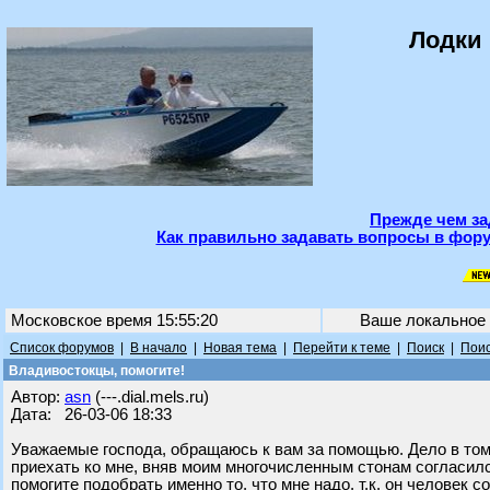
Лодки 
Прежде чем за
Как правильно задавать вопросы в фору
Московское время 15:55:20
Ваше локальное
Список форумов
|
В начало
|
Новая тема
|
Перейти к теме
|
Поиск
|
Поис
Владивостокцы, помогите!
Автор:
asn
(---.dial.mels.ru)
Дата: 26-03-06 18:33
Уважаемые господа, обращаюсь к вам за помощью. Дело в том,
приехать ко мне, вняв моим многочисленным стонам согласилс
помогите подобрать именно то, что мне надо, т.к. он человек