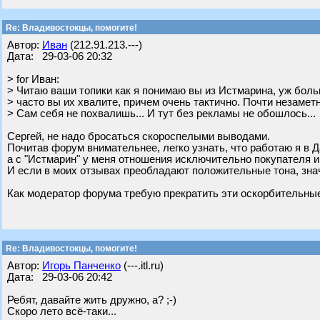
Re: Владивостокцы, помогите!
Автор:
Иван
(212.91.213.---)
Дата: 29-03-06 20:32
> for Иван:
> Читаю ваши топики как я понимаю вы из Истмарина, уж боль
> часто вы их хвалите, причем очень тактично. Почти незаметно
> Сам себя не похвалишь... И тут без рекламы не обошлось...
Сергей, не надо бросаться скороспелыми выводами.
Почитав форум внимательнее, легко узнать, что работаю я в 
а с "Истмарин" у меня отношения исключительно покупателя и
И если в моих отзывах преобладают положительные тона, значи
Как модератор форума требую прекратить эти оскорбительные
Re: Владивостокцы, помогите!
Автор:
Игорь Панченко
(---.itl.ru)
Дата: 29-03-06 20:42
Ребят, давайте жить дружно, а? ;-)
Скоро лето всё-таки...