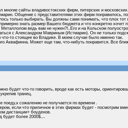
л многие сайты владивостокских фирм, питерских и московских.
стмарин. Общение с представителями этих фирм понравилось, п
алось только выбирать. Вы должны сами понимать, что плох тот
примерно знать размер Вашего бюджета и что конкретно хочет 
д. Металлолом ведь вам не нужен?!..Его и на Кольском полуостро
заться с Александром Мавриным (Истмарин). Он не только подск
и что-то стоящее во Владике. В моем случае было именно так.
го Аквафинна. Может еще там, что-нибуть понравится. Все ближе.
но будет что-то говорить, вроде как есть моторы, ориентировал
 укрепив транец.
не поеду,к сожалению не получается по времени .
чером, если что приличное в этих фирмах будет - посмотрим вме
ом дистанции+ боуденов.
 будет более 2000$....