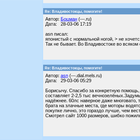
Re: Владивостокцы, помогите!
Автор:
Бoцман
(---.ru)
Дата: 28-03-06 17:19
asn писал:
японистый с нормальной ногой, > не хочетс
Так не бывает. Во Владивостоке во всяком 
Re: Владивостокцы, помогите!
Автор:
asn
(---.dial.mels.ru)
Дата: 29-03-06 05:29
Борисычу. Спасибо за конкретную помощь, 
составляет 2-2,5 тыс вечнозелёных.Задумы
надёжнее. 60лс наверное даже многовато, т
брата на злачные места, где моторы водятс
покупке лично, это гораздо лучше, чем вес
Смотрел сайт 1000 размеров, шибко пожилы