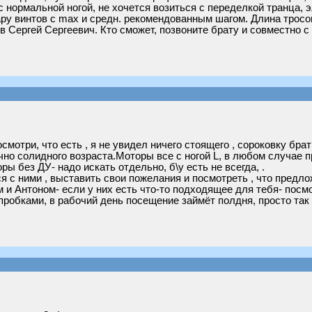
 с нормальной ногой, не хочется возиться с переделкой транца, 
пару винтов с max и средн. рекомендованным шагом. Длина трос
в Сергей Сергеевич. Кто сможет, позвоните брату и совместно с
смотри, что есть , я не увидел ничего стоящего , сороковку брат
очно солидного возраста.Моторы все с ногой L, в любом случае 
ры без ДУ- надо искать отдельно, б\у есть не всегда, .
 с ними , выставить свои пожелания и посмотреть , что предло
и Антоном- если у них есть что-то подходящее для тебя- посмот
 пробками, в рабочий день посещение займёт полдня, просто так