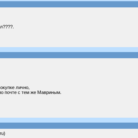
ил????.
покупке лично,
по почте с тем же Мавриным.
ru)