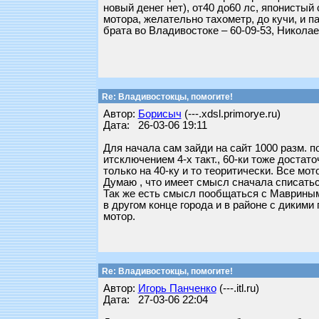
новый денег нет), от40 до60 лс, японистый
мотора, желательно тахометр, до кучи, и 
брата во Владивостоке – 60-09-53, Николае
Re: Владивостокцы, помогите!
Автор:
Борисыч
(---.xdsl.primorye.ru)
Дата: 26-03-06 19:11
Для начала сам зайди на сайт 1000 разм. по
итсключением 4-х такт., 60-ки тоже достат
только на 40-ку и то теоритически. Все мото
Думаю , что имеет смысл сначала списаться
Так же есть смысл пообщаться с Мавриным 
в другом конце города и в районе с дикими
мотор.
Re: Владивостокцы, помогите!
Автор:
Игорь Панченко
(---.itl.ru)
Дата: 27-03-06 22:04