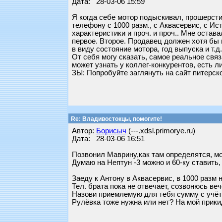
Дата: 28-03-06 15:59
Я когда себе мотор подыскивал, прошерсти
телефону с 1000 разм., с Аквасервис, с И
характеристики и проч. и проч.. Мне остав
первое. Второе. Продавец должен хотя бы 
в виду состояние мотора, год выпуска и т.
От себя могу сказать, самое реальное свя
может узнать у коллег-конкурентов, есть л
ЗЫ: Попробуйте заглянуть на сайт питерско
Re: Владивостокцы, помогите!
Автор:
Борисыч
(---.xdsl.primorye.ru)
Дата: 28-03-06 16:51
Позвонил Маврину,как там определятся, мож
Думаю на Нептун -3 можно и 60-ку ставить,
Заеду к Антону в Аквасервис, в 1000 разм 
Тел. брата пока не отвечает, созвонюсь ве
Назови приемлемую для тебя сумму с учёт
Рулёвка тоже нужна или нет? На мой прикид