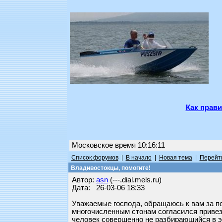
Как прави
Московское время 10:16:11
Список форумов
|
В начало
|
Новая тема
|
Перейти
Владивостокцы, помогите!
Автор:
asn
(---.dial.mels.ru)
Дата: 26-03-06 18:33
Уважаемые господа, обращаюсь к вам за по
многочисленным стонам согласился привезти
человек совершенно не разбирающийся в это