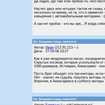
Да ладно, где там этих пробок-то, чего бесп
Насчет двух или четырех тактов не скажу, 
несколько по-моему, но та, что я приметил 
ковыряния с автомобильными моторами. :-)
А насчет пробок - это вы зря... Я когда с
Re: Владивостокцы, помогите!
Автор:
Иван
(212.91.213.---)
Дата: 27-03-06 23:27
Как я уже неоднократно писал, посредничес
Скрытых косяков, которые ускользнули от 
1000 размеров, Истмарин, Аквасервис - ко
Пусть брат объедет эти три конторы, если 
Нет - значит, не судьба, покупать моторы 
Впрочем, в Аквасервисе в субботу моторы
Re: Владивостокцы, помогите!
Автор:
Борисыч
(---.xdsl.primorye.ru)