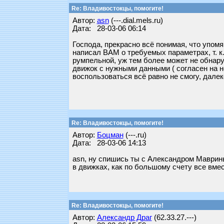
Re: Владивостокцы, помогите!
Автор:
asn
(---.dial.mels.ru)
Дата: 28-03-06 06:14
Господа, прекрасно всё понимая, что упом
написал ВАМ о требуемых параметрах, т. к.
румпельной, уж тем более может не обнаруж
движок с нужными данными ( согласен на ног
воспользоваться всё равно не смогу, далек
Re: Владивостокцы, помогите!
Автор:
Бoцман
(---.ru)
Дата: 28-03-06 14:13
asn, ну спишись ты с Александром Мавриным
в движках, как по большому счету все вмес
Re: Владивостокцы, помогите!
Автор:
Александр Драг
(62.33.27.---)