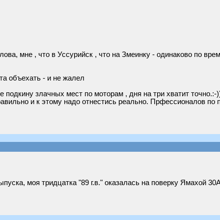
лова, мне , что в Уссурийск , что на Змеинку - одинаково по вре
та объехать - и не жалел
е подкину злачных мест по моторам , дня на три хватит точно.:-)
авильно и к этому надо отнестись реально. Прфессионалов по п
уска, моя тридцатка "89 г.в." оказалась на поверку Ямахой 30А