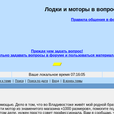
Лодки и моторы в вопро
Правила общения в ф
Прежде чем задать вопрос!
льно задавать вопросы в форуме и пользоваться материал
Ваше локальное время
07:16:05
 к теме
|
Поиск
|
Поиск по дате
|
Вход
|
В конец темы
мощью. Дело в том, что во Владивостоке живёт мой родной брат
 мотор из знаменитого магазина «1000 размеров», помогите подо
м деле, нужен просто совет профессионала. Вам я сообщаю, что