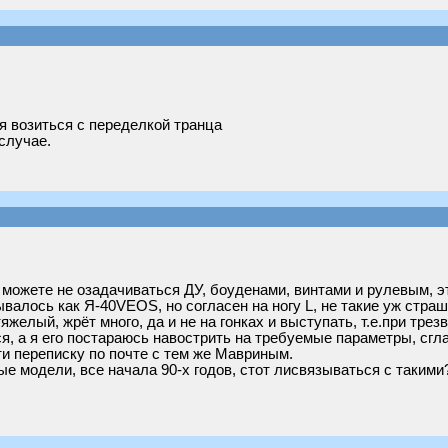
я возиться с переделкой транца
случае.
можете не озадачиваться ДУ, боуденами, винтами и рулевым, эт
валось как Я-40VEOS, но согласен на ногу L, не такие уж страш
яжелый, жрёт много, да и не на гонках и выступать, т.е.при тр
я, а я его постараюсь навострить на требуемые параметры, сгла
ти переписку по почте с тем же Мавриным.
е модели, все начала 90-х годов, стот лисвязываться с такими