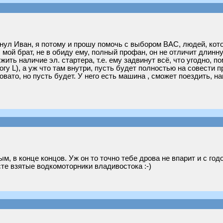
янул Иван, я потому и прошу помочь с выбором ВАС, людей, кот
 мой брат, не в обиду ему, полный профан, он не отличит длинну
ить наличие эл. стартера, т.е. ему задвинут всё, что угодно, п
у L), а уж что там внутри, пусть будет полностью на совести пр
овато, но пусть будет. У него есть машина , сможет поездить, н
, в конце концов. Уж он то точно тебе дрова не впарит и с год
те взятые водкомоторники владивостока :-)