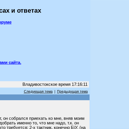
сах и ответах
оруме
ами сайта.
Владивостокское время 17:16:11
Следующая тема
|
Предыдущая тема
, он собрался приехать ко мне, вняв моим
брать именно то, что мне надо, т.к. он
 требуется: 2-х тактник, конечно Б\У, (на