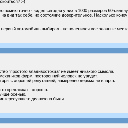
окоиться? :-)
но помню точно - видел сегодня у них в 1000 размеров 60-сильн
- на вид так себе, но состояние доверительное. Насколько конеч
ебе первый автомобиль выбирал - не поленился все злачные места
тво "простого владивостокца" не имеет никакого смысла.
механиков фирм, посторонний человек не увидит.
нторы с хорошей репутацией, намеренно дерьма не впарят.
что предложат - хорошо.
лучше осенью.
 интересующего диапазона были.