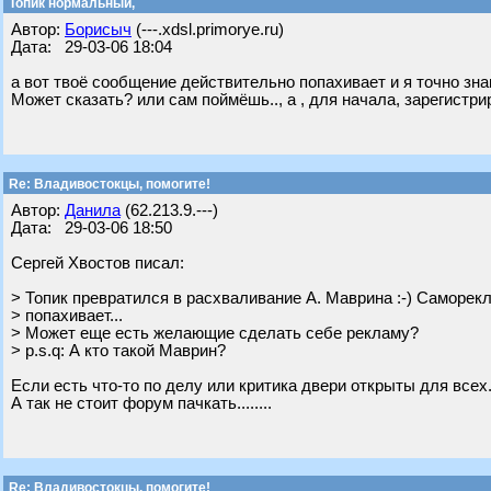
Топик нормальный,
Автор:
Борисыч
(---.xdsl.primorye.ru)
Дата: 29-03-06 18:04
а вот твоё сообщение действительно попахивает и я точно знаю 
Может сказать? или сам поймёшь.., а , для начала, зарегистри
Re: Владивостокцы, помогите!
Автор:
Данила
(62.213.9.---)
Дата: 29-03-06 18:50
Сергей Хвостов писал:
> Топик превратился в расхваливание А. Маврина :-) Саморек
> попахивает...
> Может еще есть желающие сделать себе рекламу?
> p.s.q: А кто такой Маврин?
Если есть что-то по делу или критика двери открыты для всех....
А так не стоит форум пачкать........
Re: Владивостокцы, помогите!