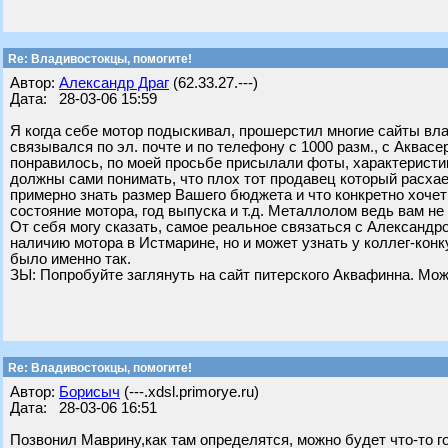
Re: Владивостокцы, помогите!
Автор:
Александр Драг
(62.33.27.---)
Дата: 28-03-06 15:59
Я когда себе мотор подыскивал, прошерстил многие сайты вла
связывался по эл. почте и по телефону с 1000 разм., с Аква
понравилось, по моей просьбе присылали фоты, характеристик
должны сами понимать, что плох тот продавец который расхае
примерно знать размер Вашего бюджета и что конкретно хочет
состояние мотора, год выпуска и т.д. Металлолом ведь вам не 
От себя могу сказать, самое реальное связаться с Александр
наличию мотора в Истмарине, но и может узнать у коллег-конк
было именно так.
ЗЫ: Попробуйте заглянуть на сайт питерского Аквафинна. Может
Re: Владивостокцы, помогите!
Автор:
Борисыч
(---.xdsl.primorye.ru)
Дата: 28-03-06 16:51
Позвонил Маврину,как там определятся, можно будет что-то гов