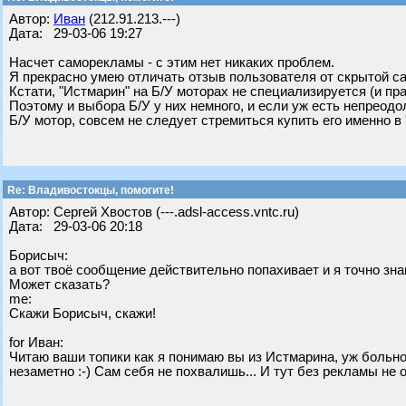
Автор:
Иван
(212.91.213.---)
Дата: 29-03-06 19:27
Насчет саморекламы - с этим нет никаких проблем.
Я прекрасно умею отличать отзыв пользователя от скрытой 
Кстати, "Истмарин" на Б/У моторах не специализируется (и пра
Поэтому и выбора Б/У у них немного, и если уж есть непреод
Б/У мотор, совсем не следует стремиться купить его именно в
Re: Владивостокцы, помогите!
Автор: Сергей Хвостов (---.adsl-access.vntc.ru)
Дата: 29-03-06 20:18
Борисыч:
а вот твоё сообщение действительно попахивает и я точно знаю 
Может сказать?
me:
Скажи Борисыч, скажи!
for Иван:
Читаю ваши топики как я понимаю вы из Истмарина, уж больно
незаметно :-) Сам себя не похвалишь... И тут без рекламы не 