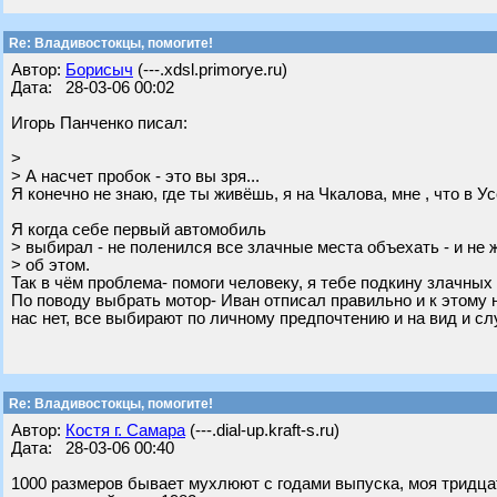
Re: Владивостокцы, помогите!
Автор:
Борисыч
(---.xdsl.primorye.ru)
Дата: 28-03-06 00:02
Игорь Панченко писал:
>
> А насчет пробок - это вы зря...
Я конечно не знаю, где ты живёшь, я на Чкалова, мне , что в У
Я когда себе первый автомобиль
> выбирал - не поленился все злачные места объехать - и не 
> об этом.
Так в чём проблема- помоги человеку, я тебе подкину злачных м
По поводу выбрать мотор- Иван отписал правильно и к этому
нас нет, все выбирают по личному предпочтению и на вид и сл
Re: Владивостокцы, помогите!
Автор:
Костя г. Самара
(---.dial-up.kraft-s.ru)
Дата: 28-03-06 00:40
1000 размеров бывает мухлюют с годами выпуска, моя тридцатк