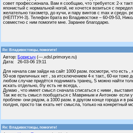
совет профессионала. Вам я сообщаю, что требуется: 2-х тактни
японистый с нормальной ногой, не хочется возиться с передел
желательно тахометр, до кучи, и пару винтов с max и средн.
(НЕПТУН-3). Телефон брата во Владивостоке – 60-09-53, Никол
совместно с ним помогите мне. Заранее благодарю.
Re: Владивостокцы, помогите!
Автор:
Борисыч
(---.xdsl.primorye.ru)
Дата: 26-03-06 19:11
Для начала сам зайди на сайт 1000 разм. посмотри, что есть , 
50-ков приличных нет , за итсключением 4-х такт., 60-ки тоже 
любом случае придётся поднимать транец, S можно найти тольк
искать отдельно, б\у есть не всегда, .
Думаю , что имеет смысл сначала списаться с ними , выставит
Так же есть смысл пообщаться с Мавриным и Антоном- если у 
проблем- они рядом, а 1000 разм. в другом конце города и в 
полдня, просто так ехать нет смысла, только на конкретный мо
Re: Владивостокцы, помогите!