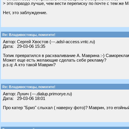
> это гораздо лучше, чем вести переписку по почте с тем же 
Нет, это заблуждение.
Re: Владивостокцы, помогите!
Автор: Сергей Хвостов (---.adsl-access.vntc.ru)
Дата: 29-03-06 15:35
Топик превратился в расхваливание А. Маврина :-) Самореклам
Может еще есть желающие сделать себе рекламу?
p.s.q: А кто такой Маврин?
Re: Владивостокцы, помогите!
Автор: Лукич (---.dialup.primorye.ru)
Дата: 29-03-06 18:01
Про катер "Бриз" слыхал ( наверху фото)? Маврин, это егойный 