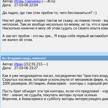
Автор:
Игорь Панченко
(---.itl.ru)
Дата: 27-03-06 22:04
Да ладно, где там этих пробок-то, чего беспокоиться? :-)
Насчет двух или четырех тактов не скажу, но помню точно - ви
неплохая. Там их вообще несколько по-моему, но та, что я при
Насколько конечно я могу об этом судить со своего опыта ков
А насчет пробок - это вы зря... Я когда себе первый автомоби
не жалел об этом.
Re: Владивостокцы, помогите!
Автор:
Иван
(212.91.213.---)
Дата: 27-03-06 23:27
Как я уже неоднократно писал, посредничество "простого влад
Скрытых косяков, которые ускользнули от механиков фирм, по
1000 размеров, Истмарин, Аквасервис - конторы с хорошей ре
Пусть брат объедет эти три конторы, если что предложат - хо
Нет - значит, не судьба, покупать моторы лучше осенью.
Впрочем, в Аквасервисе в субботу моторы интересующего диа