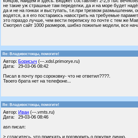
концов, найдём и здесь. Бюджет составляет 2-2,5 тыс вечноз
не такие уж страшные там переделки, да и на море будет надё
да и не на гонках и выступать, т.е.при трезвом размышлении,
водятся, а я его постараюсь навострить на требуемые параметр
это гораздо лучше, чем вести переписку по почте с тем же Ма
Смотрел сайт 1000 размеров, шибко пожилые модели, все нача
Re: Владивостокцы, помогите!
Автор:
Борисыч
(---.xdsl.primorye.ru)
Дата: 29-03-06 08:42
Писал в почту про сороковку- что не ответил????.
Твоего брата нет на телефоне...
Re: Владивостокцы, помогите!
Автор:
Иван
(---.vmts.ru)
Дата: 29-03-06 08:46
asn писал:
> сгласитесь, что приехать и поговорить о покупке лично,