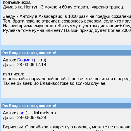
подъёмником.
Думаю на Нептун -3 можно и 60-ку ставить, укрепив транец.
Заеду к Антону в Аквасервис, в 1000 разм не поеду,к сожален
Тел. брата пока не отвечает, созвонюсь вечером, если что пр
Назови приемлемую для тебя сумму с учётом дистанции+ боу
Рулёвка тоже нужна или нет? На мой прикид будет более 2000$
Re: Владивостокцы, помогите!
Автор:
Бoцман
(---.ru)
Дата: 28-03-06 17:19
asn писал:
японистый с нормальной ногой, > не хочется возиться с перед
Так не бывает. Во Владивостоке во всяком случае.
Re: Владивостокцы, помогите!
Автор:
asn
(---.dial.mels.ru)
Дата: 29-03-06 05:29
Борисычу. Спасибо за конкретную помощь, можете не озадачив