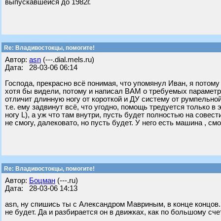
выпускавшейся до 1982г.
Re: Владивостокцы, помогите!
Автор:
asn
(---.dial.mels.ru)
Дата: 28-03-06 06:14
Господа, прекрасно всё понимая, что упомянул Иван, я потом
хотя бы видели, потому и написал ВАМ о требуемых параметрах,
отличит длинную ногу от короткой и ДУ систему от румпельной
т.е. ему задвинут всё, что угодно, помощь тредуется только в
ногу L), а уж что там внутри, пусть будет полностью на совест
не смогу, далековато, но пусть будет. У него есть машина , с
Re: Владивостокцы, помогите!
Автор:
Бoцман
(---.ru)
Дата: 28-03-06 14:13
asn, ну спишись ты с Александром Мавриным, в конце концов. 
не будет. Да и разбирается он в движках, как по большому сч