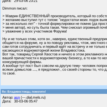
Дата: 29-03-06 23:21
Dimmon писал:
> Маврин ЕДИНСТВЕННЫЙ производитель, который по собст
> желанию выступил тут с топом: "недостатки моих лодок вы
> за несколько лет" - точной формулировки не помню (да прос
> меня автор), но суть была такая. Чем снискал огромный почё
> уважение у всех участников Форума!
Ну и не только этим, хотя он , наверно, единственный предп
общается на форуме, ну а по поводу рекламы, чтож, местного
сам готов сотрудничать и первый идёт на встречу и не только 
касающихся водномоторной жизни Владивостока.
Вот так, товарищ Сергей Хвостов и ничего в этом рекламного н
вашей причастности к водномоторному бизнесу, а то как-то н
конкурирующей фирмы.
А вообще тут пост был совсем на другую тему- человек попрос
всяких домыслов ...., я предложил , со своей стороны то, что
то своё.
Re: Владивостокцы, помогите!
Автор:
asn
(---.dial.mels.ru)
Дата: 30-03-06 05:47