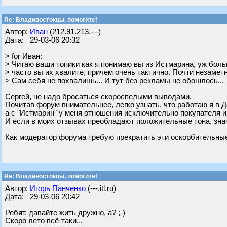
Re: Владивостокцы, помогите!
Автор:
Иван
(212.91.213.---)
Дата: 29-03-06 20:32
> for Иван:
> Читаю ваши топики как я понимаю вы из Истмарина, уж боль
> часто вы их хвалите, причем очень тактично. Почти незаметно
> Сам себя не похвалишь... И тут без рекламы не обошлось...
Сергей, не надо бросаться скороспелыми выводами.
Почитав форум внимательнее, легко узнать, что работаю я в 
а с "Истмарин" у меня отношения исключительно покупателя и
И если в моих отзывах преобладают положительные тона, значи
Как модератор форума требую прекратить эти оскорбительные
Re: Владивостокцы, помогите!
Автор:
Игорь Панченко
(---.itl.ru)
Дата: 29-03-06 20:42
Ребят, давайте жить дружно, а? ;-)
Скоро лето всё-таки...