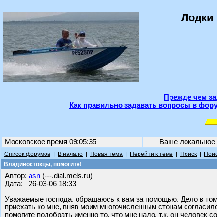
Лодки 
Прежде чем за
Как правильно задавать вопросы в фору
Московское время 09:05:35
Ваше локальное
Список форумов
|
В начало
|
Новая тема
|
Перейти к теме
|
Поиск
|
Поис
Владивостокцы, помогите!
Автор:
asn
(---.dial.mels.ru)
Дата: 26-03-06 18:33
Уважаемые господа, обращаюсь к вам за помощью. Дело в том,
приехать ко мне, вняв моим многочисленным стонам согласилс
помогите подобрать именно то, что мне надо, т.к. он человек