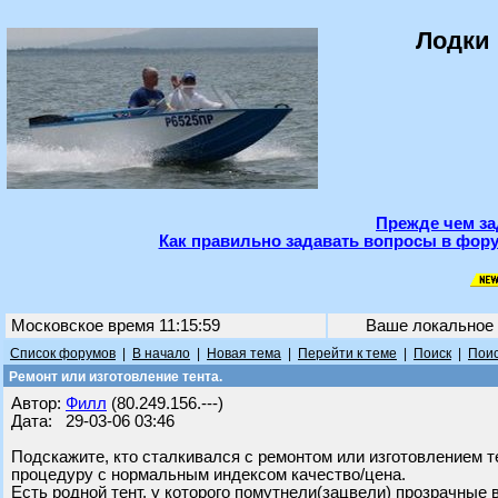
Лодки 
Прежде чем за
Как правильно задавать вопросы в фору
Московское время 11:15:59
Ваше локальное
Список форумов
|
В начало
|
Новая тема
|
Перейти к теме
|
Поиск
|
Поис
Ремонт или изготовление тента.
Автор:
Филл
(80.249.156.---)
Дата: 29-03-06 03:46
Подскажите, кто сталкивался с ремонтом или изготовлением т
процедуру с нормальным индексом качество/цена.
Есть родной тент, у которого помутнели(зацвели) прозрачные 