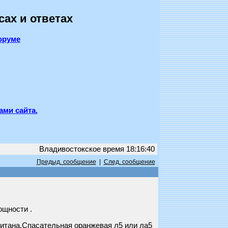
сах и ответах
оруме
ами сайта.
Владивостокское время 18:16:40
Предыд. сообщение
|
След. сообщение
ощности .
под мотор не расчитана.Спасательная оранжевая л5 или ла5