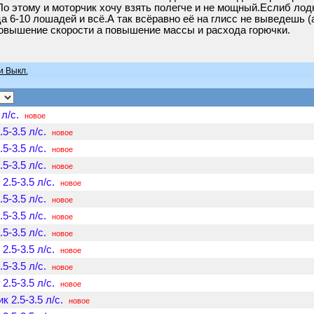
о этому и моторчик хочу взять полегче и не мощный.Еслиб лод
ца 6-10 лошадей и всё.А так всёравно её на глисс не выведешь (
овышение скорости а повышение массы и расхода горючки.
и Выкл.
л/с.
новое
5-3.5 л/с.
новое
5-3.5 л/с.
новое
5-3.5 л/с.
новое
.5-3.5 л/с.
новое
5-3.5 л/с.
новое
5-3.5 л/с.
новое
5-3.5 л/с.
новое
.5-3.5 л/с.
новое
5-3.5 л/с.
новое
.5-3.5 л/с.
новое
 2.5-3.5 л/с.
новое