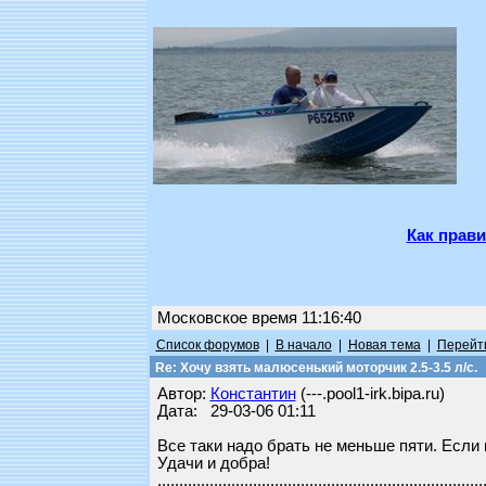
Как прави
Московское время 11:16:40
Список форумов
|
В начало
|
Новая тема
|
Перейти
Re: Хочу взять малюсенький моторчик 2.5-3.5 л/с.
Автор:
Константин
(---.pool1-irk.bipa.ru)
Дата: 29-03-06 01:11
Все таки надо брать не меньше пяти. Если н
Удачи и добра!
........................................................