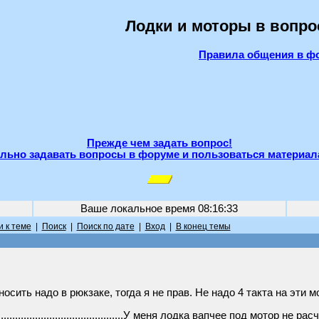
Лодки и моторы в вопро
Правила общения в ф
Прежде чем задать вопрос!
льно задавать вопросы в форуме и пользоваться материал
Ваше локальное время
08:16:33
 к теме
|
Поиск
|
Поиск по дате
|
Вход
|
В конец темы
осить надо в рюкзаке, тогда я не прав. Не надо 4 такта на эти м
...............................................................У меня лодка вапчее 