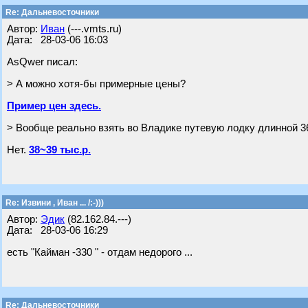
Re: Дальневосточники
Автор:
Иван
(---.vmts.ru)
Дата: 28-03-06 16:03
AsQwer писал:
> А можно хотя-бы примерные цены?
Пример цен здесь.
> Вообще реально взять во Владике путевую лодку длинной 36
Нет.
38~39 тыс.р.
Re: Извини , Иван ... /:-)))
Автор:
Эдик
(82.162.84.---)
Дата: 28-03-06 16:29
есть "Кайман -330 " - отдам недорого ...
Re: Дальневосточники