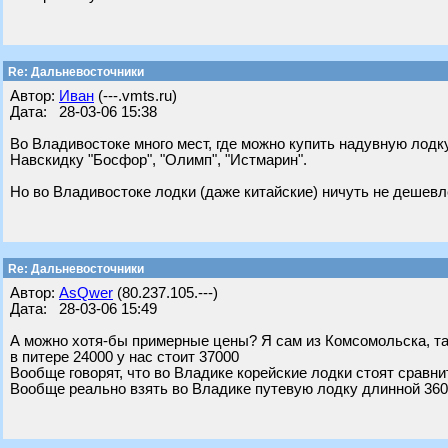
Re: Дальневосточники
Автор:
Иван
(---.vmts.ru)
Дата: 28-03-06 15:38
Во Владивостоке много мест, где можно купить надувную лодку
Навскидку "Босфор", "Олимп", "Истмарин".
Но во Владивостоке лодки (даже китайские) ничуть не дешевл
Re: Дальневосточники
Автор:
AsQwer
(80.237.105.---)
Дата: 28-03-06 15:49
А можно хотя-бы примерные цены? Я сам из Комсомольска, та
в питере 24000 у нас стоит 37000
Вообще говорят, что во Владике корейские лодки стоят сравни
Вообще реально взять во Владике путевую лодку длинной 360