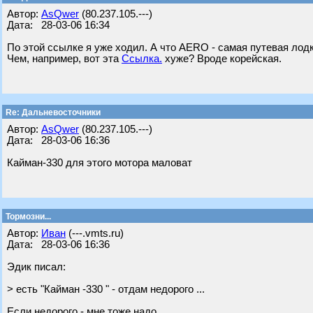
Автор:
AsQwer
(80.237.105.---)
Дата: 28-03-06 16:34
По этой ссылке я уже ходил. А что AERO - самая путевая лод
Чем, например, вот эта
Ссылка.
хуже? Вроде корейская.
Re: Дальневосточники
Автор:
AsQwer
(80.237.105.---)
Дата: 28-03-06 16:36
Кайман-330 для этого мотора маловат
Тормозни...
Автор:
Иван
(---.vmts.ru)
Дата: 28-03-06 16:36
Эдик писал:
> есть "Кайман -330 " - отдам недорого ...
Если недорого - мне тоже надо.