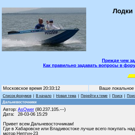
Лодки 
Прежде чем за
Как правильно задавать вопросы в фору
Московское время 20:33:12
Ваше локальное
Список форумов
|
В начало
|
Новая тема
|
Перейти к теме
|
Поиск
|
Поис
Дальневосточники
Автор:
AsQwer
(80.237.105.---)
Дата: 28-03-06 15:29
Привет всем Дальневосточникам!
Где в Хабаровске или Владивостоке лучше всего покупать на
мотор Нептун-23