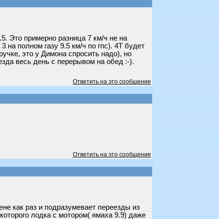
5. Это примерно разница 7 км/ч не на
 на полном газу 9.5 км/ч по гпс). 4Т будет
учке, это у Димона спросить надо), но
зда весь день с перерывом на обед :-).
Ответить на это сообщение
Ответить на это сообщение
ене как раз и подразумевает переезды из
которого лодка с мотором( ямаха 9.9) даже