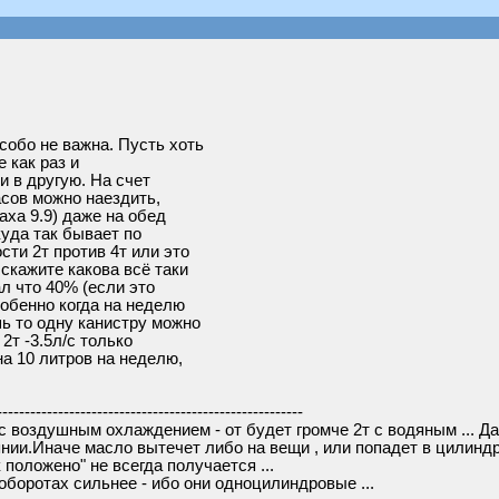
собо не важна. Пусть хоть
 как раз и
и в другую. На счет
асов можно наездить,
аха 9.9) даже на обед
куда так бывает по
ти 2т против 4т или это
скажите какова всё таки
ал что 40% (если это
собенно когда на неделю
ь то одну канистру можно
 2т -3.5л/с только
на 10 литров на неделю,
-------------------------------------------------------
с воздушным охлаждением - от будет громче 2т с водяным ... Дал
нии.Иначе масло вытечет либо на вещи , или попадет в цилиндр
 положено" не всегда получается ...
 оборотах сильнее - ибо они одноцилиндровые ...