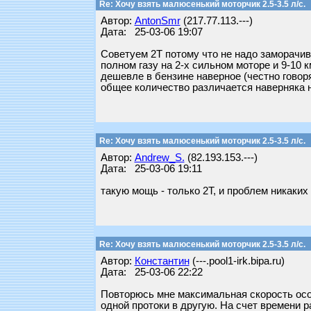
Re: Хочу взять малюсенький моторчик 2.5-3.5 л/с.
Автор:
AntonSmr
(217.77.113.---)
Дата: 25-03-06 19:07
Советуем 2Т потому что не надо заморачива
полном газу на 2-х сильном моторе и 9-10 к
дешевле в бензине наверное (честно говоря
общее количество различается наверняка на
Re: Хочу взять малюсенький моторчик 2.5-3.5 л/с.
Автор:
Andrew_S.
(82.193.153.---)
Дата: 25-03-06 19:11
такую мощь - только 2Т, и проблем никаких
Re: Хочу взять малюсенький моторчик 2.5-3.5 л/с.
Автор:
Константин
(---.pool1-irk.bipa.ru)
Дата: 25-03-06 22:22
Повторюсь мне максимальная скорость особ
одной протоки в другую. На счет времени р