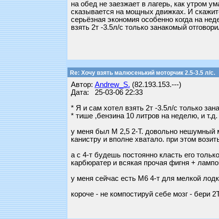
на обед не заезжает в лагерь, как утром у
сказывается на мощных движках. И скажите 
серьёзная экономия особенно когда на неде
взять 2т -3.5л/с только занакомый отговорил
Re: Хочу взять малюсенький моторчик 2.5-3.5 л/с.
Автор:
Andrew_S.
(82.193.153.---)
Дата: 25-03-06 22:33
* Я и сам хотел взять 2т -3.5л/с только за
* тише ,бензина 10 литров на неделю, и т.д.
у меня был M 2,5 2-T. довольно нешумный м
канистру и вполне хватало. при этом возить
а с 4-т будешь постоянно класть его тольк
карбюратер и всякая прочая фигня + лампо
у меня сейчас есть M6 4-т для мелкой лодки
короче - не компостируй себе мозг - бери 2