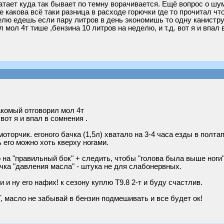
матает куда так бывает по темну ворачивается. Ещё вопрос о шум
какова всё таки разница в расходе горючки где то прочитал что
лю едешь если пару литров в день экономишь то одну канистру м
 мол 4т тише ,бензина 10 литров на неделю, и т.д. вот я и впал 
накомый отговорил мол 4т
 вот я и впал в сомнения .
оторчик. егоного бачка (1,5л) хватало на 3-4 часа езды в полта
 его можно хоть кверху ногами.
о на "правильный бок" + следить, чтобы "голова была выше ноги
чка "давления масла" - штука не для слабонервных.
 и ну его нафих! к сезону куплю T9.8 2-т и буду счастлив.
Т, масло не забывай в бензин подмешивать и все будет ок!