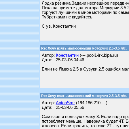
Лодка резинка.Задачи неспешное передвиже
Пока на примете два мотора Меркурии 3.5 2
торгуют лучшими в мире моторами по самым
Тубретками не кидайтесь.
С ув. Константин
Re: Хочу взять малюсенький моторчик 2.5-3.5 л/с.
Автор:
Константин
(---.pool1-irk.bipa.ru)
Дата: 25-03-06 04:46
Блин не Ямаха 2.5 а Сузуки 2.5 ошибся мал
Re: Хочу взять малюсенький моторчик 2.5-3.5 л/с.
Автор:
AntonSmr
(194.186.210.---)
Дата: 25-03-06 05:56
Сам взял и пользую ямаху 3. Если надо про
потребляет меньше. Наверняка будет 4Т. Ес
джонсон. Если тролить, то тоже 2Т - тут п