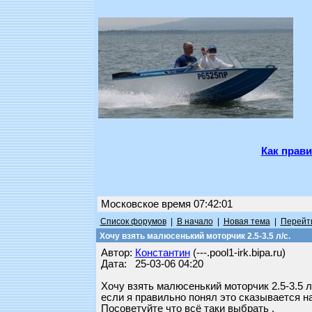
Как прави
Московское время 07:42:01
Список форумов
|
В начало
|
Новая тема
|
Перейти
Хочу взять малюсенький моторчик 2.5-3.5 л/с.
Автор:
Константин
(---.pool1-irk.bipa.ru)
Дата: 25-03-06 04:20
Хочу взять малюсенький моторчик 2.5-3.5 л
если я правильно понял это сказывается н
Посоветуйте что всё таки выбрать .