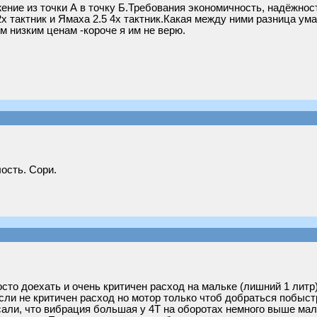
ние из точки А в точку Б.Требования экономичность, надёжнос
х тактник и Ямаха 2.5 4х тактник.Какая между ними разница ума
 низким ценам -короче я им не верю.
ость. Сори.
сто доехать и очень критичен расход на мальке (лишний 1 литр) 
ли не критичен расход но мотор только чтоб добраться побыстре
исали, что вибрация большая у 4Т на оборотах немного выше ма