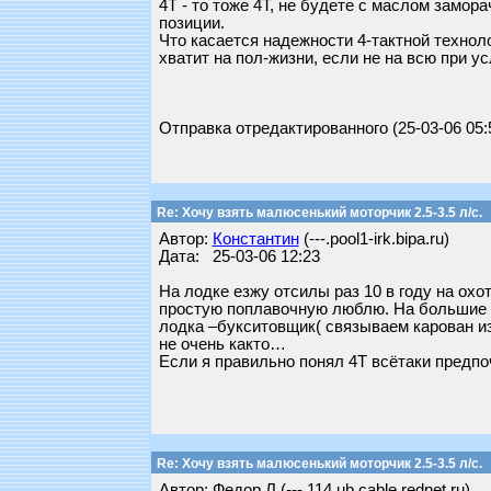
4Т - то тоже 4Т, не будете с маслом замора
позиции.
Что касается надежности 4-тактной техноло
хватит на пол-жизни, если не на всю при ус
Отправка отредактированного (25-03-06 05:
Re: Хочу взять малюсенький моторчик 2.5-3.5 л/с.
Автор:
Константин
(---.pool1-irk.bipa.ru)
Дата: 25-03-06 12:23
На лодке езжу отсилы раз 10 в году на охо
простую поплавочную люблю. На большие ра
лодка –букситовщик( связываем карован из
не очень както…
Если я правильно понял 4Т всётаки предп
Re: Хочу взять малюсенький моторчик 2.5-3.5 л/с.
Автор: Федор Л (---.114.ub.cable.rednet.ru)