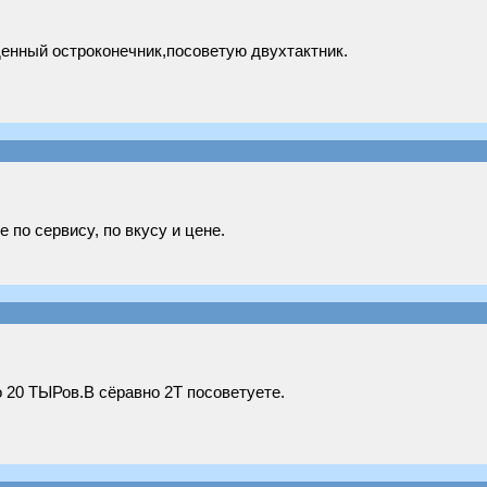
денный остроконечник,посоветую двухтактник.
е по сервису, по вкусу и цене.
 20 ТЫРов.В сёравно 2Т посоветуете.