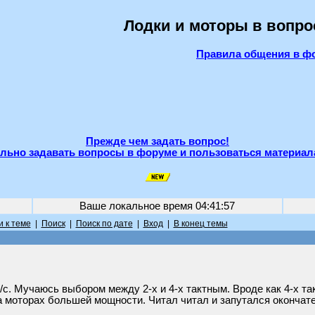
Лодки и моторы в вопро
Правила общения в ф
Прежде чем задать вопрос!
льно задавать вопросы в форуме и пользоваться материал
Ваше локальное время
04:41:57
 к теме
|
Поиск
|
Поиск по дате
|
Вход
|
В конец темы
/с. Мучаюсь выбором между 2-х и 4-х тактным. Вроде как 4-х так
а моторах большей мощности. Читал читал и запутался окончат