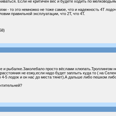
чиваться. Если не критичен вес и будете ходить по мелководьям 
гии - то это немножко не тоже самое, что и надежность 4Т лодоч
ловии правильной эксплуатации, что 2Т, что 4Т.
58)
те и рыбалке.Заколебало просто вёслами хлюпать.Троллингом не 
сстояния не езжу,если надо будет заплыть куда то ( на Селенг
 4-5 лодок и он нас до места тянет).А дальше либо пешком либо
очтительней?