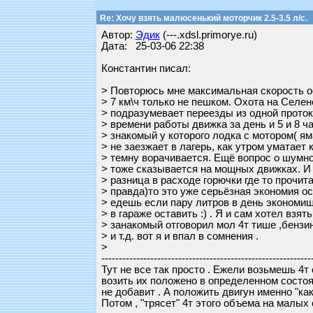
Re: Хочу взять малюсенький моторчик 2.5-3.5 л/с.
Автор:
Эдик
(---.xdsl.primorye.ru)
Дата: 25-03-06 22:38
Константин писал:
> Повторюсь мне максимальная скорость о
> 7 км\ч только не пешком. Охота на Селене
> подразумевает переезды из одной проток
> времени работы движка за день и 5 и 8 ч
> знакомый у которого лодка с мотором( ям
> не заезжает в лагерь, как утром уматает 
> темну ворачивается. Ещё вопрос о шумнос
> тоже сказывается на мощных движках. И 
> разница в расходе горючки где то прочит
> правда)то это уже серьёзная экономия о
> едешь если пару литров в день экономиш
> в гараже оставить :) . Я и сам хотел взять
> занакомый отговорил мол 4т тише ,бензи
> и т.д. вот я и впал в сомнения .
>
------------------------------------------------------------
Тут не все так просто . Ежели возьмешь 4т 
возить их положено в определенном состоя
не добавит . А положить двигун именно "как
Потом , "трясет" 4т этого объема на малых