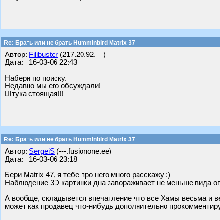
Re: Брать или не брать Humminbird Matrix 37
Автор:
Filibuster
(217.20.92.---)
Дата: 16-03-06 22:43
Набери по поиску.
Недавно мы его обсуждали!
Штука стоящая!!!
Re: Брать или не брать Humminbird Matrix 37
Автор:
SergeiS
(---.fusionone.ee)
Дата: 16-03-06 23:18
Бери Matrix 47, я тебе про него много расскажу :)
Наблюдение 3D картинки дна завораживает не меньше вида о
А вообще, складывется впечатление что все Хамы весьма и в
может как продавец что-нибудь дополнительно прокомментиру