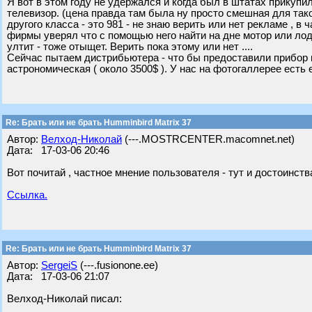
Я вот в этом году не удержался и когда был в штатах прикупи
телевизор. (цена правда там была ну просто смешная для та
другого класса - это 981 - не знаю верить или нет рекламе , 
фирмы уверял что с помощью него найти на дне мотор или лод
ултит - тоже отыщет. Верить пока этому или нет ....
Сейчас пытаем дистрибьютера - что бы предоставили прибор на
астрономическая ( около 3500$ ). У нас на фотогаллерее есть 
Re: Брать или не брать Humminbird Matrix 37
Автор:
Велход-Николай
(---.MOSTRCENTER.macomnet.net)
Дата: 17-03-06 20:46
Вот почитай , частное мнение пользователя - тут и достоинств
Ссылка.
Re: Брать или не брать Humminbird Matrix 37
Автор:
SergeiS
(---.fusionone.ee)
Дата: 17-03-06 21:07
Велход-Николай писал: