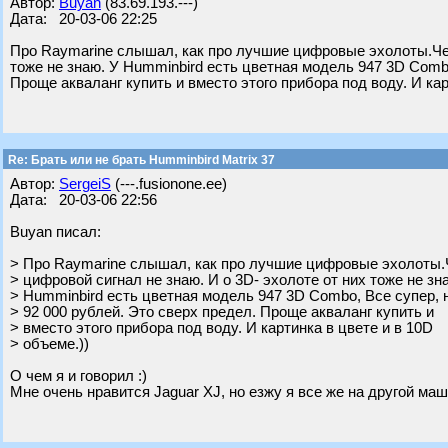
Автор:
Buyan
(83.69.193.---)
Дата: 20-03-06 22:25
Про Raymarine слышал, как про лучшие цифровые эхолоты.Чем
тоже не знаю. У Humminbird есть цветная модель 947 3D Сombo
Проще акваланг купить и вместо этого прибора под воду. И кар
Re: Брать или не брать Humminbird Matrix 37
Автор:
SergeiS
(---.fusionone.ee)
Дата: 20-03-06 22:56
Buyan писал:
> Про Raymarine слышал, как про лучшие цифровые эхолоты
> цифровой сигнал не знаю. И о 3D- эхолоте от них тоже не зн
> Humminbird есть цветная модель 947 3D Сombo, Все супер, 
> 92 000 рублей. Это сверх предел. Проще акваланг купить и
> вместо этого прибора под воду. И картинка в цвете и в 10D
> объеме.))
О чем я и говорил :)
Мне очень нравится Jaguar XJ, но езжу я все же на другой маши