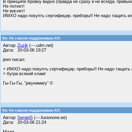
В принципе бровку видно (правда не сразу и не всегда. привык
Не потеет!
Не виснет!
ИМХО надо покупть сертифицир. приборы!! Не надо тащить из 
Re: Не совсем поддреживаю АП:
Автор:
Zuzik
(---.udm.net)
Дата: 20-03-06 19:27
jeen писал:
> ИМХО надо покупть сертифицир. приборы!! Не надо тащить 
> бугра всякий хлам!
Гы-Гы-Гы, "ржунимагу" ©
Re: Не совсем поддреживаю АП:
Автор:
SergeiS
(---.fusionone.ee)
Дата: 20-03-06 21:24
Мдаа,