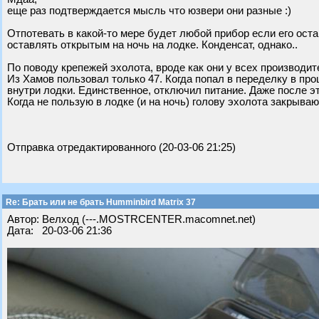
еще раз подтверждается мысль что юзвери они разные :)
Отпотевать в какой-то мере будет любой прибор если его ост
оставлять открытым на ночь на лодке. Конденсат, однако..
По поводу крепежей эхолота, вроде как они у всех производи
Из Хамов пользовал только 47. Когда попал в переделку в про
внутри лодки. Единственное, отключил питание. Даже после эт
Когда не пользую в лодке (и на ночь) голову эхолота закрыва
Отправка отредактированного (20-03-06 21:25)
Re: Брать или не брать Humminbird Matrix 37
Автор: Велход (---.MOSTRCENTER.macomnet.net)
Дата: 20-03-06 21:36