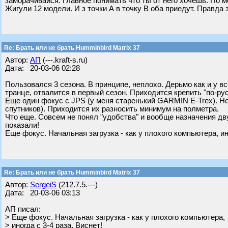
заморачивайся. Главное понимать что ты от него хочешь. По м
Жигули 12 модели. И з точки А в точку В оба приедут. Правда
Re: Брать или не брать Humminbird Matrix 37
Автор:
АП
(---.kraft-s.ru)
Дата: 20-03-06 02:28
Пользовался 3 сезона. В принципе, неплохо. Дерьмо как и у 
транце, отвалится в первый сезон. Приходится крепить "по-ру
Еще один фокус с JPS (у меня старенький GARMIN E-Trex). Не
спутников). Приходится их разносить минимум на полметра.
Что еще. Совсем не понял "удобства" и вообще назначения дву
показали!
Еще фокус. Начальная загрузка - как у плохого компьютера, ино
Re: Брать или не брать Humminbird Matrix 37
Автор:
SergeiS
(212.7.5.---)
Дата: 20-03-06 03:13
АП писал:
> Еще фокус. Начальная загрузка - как у плохого компьютера,
> иногда с 3-4 раза. Виснет!