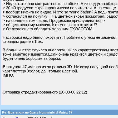
> Недостаточная контрастность на обоих. А из под угла обзор
> 30-40 градусов. экран практически не читается. А на солнце
> вообще нифига не видно. И это за такие бабки? А ведь почти
> согласился на покупку!!! На цветной экран посмотрел, радос
> на солнце в том числе. Продолжаю прислушиваться к
> общественному мнению. Кто мне на это ответит!?
> От желающего обладать хорошим ЭХОЛОТОМ.
Настройки надо было покрутить. Проблем с углом не замечал.
стоящем рядом eTrex.
В большинстве случаев аналогичный по характеристикам цвет
тоже заметно изменится.Если очень нравится цветной и средс
будет очень хорошим выбором.
Я покупал 47 именно из-за режима 3D. Не вижу насущной нео
картплоттер/Эхолот, да.. только цветной.
IMHO.
Отправка отредактированного (20-03-06 22:12)
Re: Брать или не брать Humminbird Matrix 37