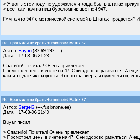
> Я вот в этом году не удержался и когда был в штатах прику
> все таки нам на наш буреломник цветной 947.
Гмм, а что 947 с метрической системой в Штатах продается? И
Re: Брать или не брать Humminbird Matrix 37
Автор:
Buyan
(83.69.193.---)
Дата: 17-03-06 21:23
Спасибо! Почитал! Очень привлекает.
Посмотрел цены в инете на 47, Они здорово разняться. А еще
какой-то датчик скорости. Что это за зверь, и нужен ли он, е
Re: Брать или не брать Humminbird Matrix 37
Автор:
SergeiS
(---.fusionone.ee)
Дата: 17-03-06 21:40
Buyan писал:
> Спасибо! Почитал! Очень привлекает.
> Посмотрел цены в инете на 47, Они здорово разняться. А ещ