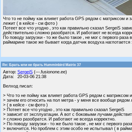
Что то не пойму как влияет работа GPS рядом с матриксом и з
лежит ( в кейсе - см фото )
Потеет все что угодно , это как правильно сказал SergeiS зав
действительно сложно разобратся. И работают не всегда корр
По поводу загрузки - то же было такое , не мог с первого раза
раймарине такое же бывает когда датчик воздуха наглотается :-
Re: Брать или не брать Humminbird Matrix 37
Автор:
SergeiS
(---.fusionone.ee)
Дата: 20-03-06 21:38
Велход писал:
> Что то не пойму как влияет работа GPS рядом с матриксом и
> зачем его относить на пол метра - у меня все вообще рядом
> ( в кейсе - см фото )
> Потеет все что угодно , это как правильно сказал SergeiS
> зависит от эксплуатации. А вот с боковыми лучами действи
> сложно разобратся. И работают не всегда корректно.
> По поводу загрузки - то же было такое , не мог с первого раз
> включится. Но проблем с этим особо не испытывал ( в райм