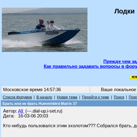
Лодки 
Прежде чем за
Как правильно задавать вопросы в фору
Московское время 14:57:36
Ваше локальное
Список форумов
|
В начало
|
Новая тема
|
Перейти к теме
|
Поиск
|
Поис
Брать или не брать Humminbird Matrix 37
Автор:
All
(---.dial-up.i-set.ru)
Дата: 16-03-06 20:03
Кто нибудь пользовался этим эхолотом??? Собрался брать, до