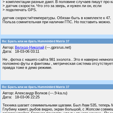
> комплектации разные дают. В половине случаев пишут про к
> датчик скорости. Что это за зверь, и нужен ли он, если
> подключать GPS.
датчик скорости/температуры. Обязан быть в комплекте к 47.
Польза сомнительная при наличии ГПС. Но поставить можно.
Re: Брать или не брать Humminbird Matrix 37
Автор:
Велход-Николай
(---.gprsrus.net)
Дата: 18-03-06 03:11
Не , фотка с нашего сайта 981 эхолота . Это я наверно немного
положено футы и фантомы , метрическая система отсутствует 
правда тоже в демо режиме.
Re: Брать или не брать Humminbird Matrix 37
Автор: Александр Волков (---.9-ka.ru)
Дата: 18-03-06 22:25
Техника шагает семимильными щагами. Был /hам 535, теперь М
Глубину кажет, рыбов видно, экран большой, с Жопсом совмеща