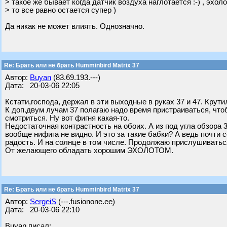
> такое же бывает когда датчик воздуха наглотается :-) , эхоло
> то все равно остается супер )
Да никак не может влиять. Однозначно.
Re: Брать или не брать Humminbird Matrix 37
Автор:
Buyan
(83.69.193.---)
Дата: 20-03-06 22:05
Кстати,господа, держал в эти выходные в руках 37 и 47. Крут
К доп.двум лучам 37 полагаю надо время пристраиваться, что
смотриться. Ну вот фигня какая-то.
Недостаточная контрастность на обоих. А из под угла обзора 3
вообще нифига не видно. И это за такие бабки? А ведь почти с
радость. И на солнце в том числе. Продолжаю прислушиваться
От желающего обладать хорошим ЭХОЛОТОМ.
Re: Брать или не брать Humminbird Matrix 37
Автор:
SergeiS
(---.fusionone.ee)
Дата: 20-03-06 22:10
Buyan писал: