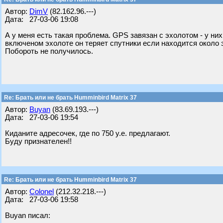
Автор:
DimV
(82.162.96.---)
Дата: 27-03-06 19:08
А у меня есть такая проблема. GPS завязан с эхолотом - у н
включеном эхолоте он теряет спутники если находится около э
Побороть не получилось.
Re: Брать или не брать Humminbird Matrix 37
Автор:
Buyan
(83.69.193.---)
Дата: 27-03-06 19:54
Киданите адресочек, где по 750 у.е. предлагают.
Буду признателен!!
Re: Брать или не брать Humminbird Matrix 37
Автор:
Colonel
(212.32.218.---)
Дата: 27-03-06 19:58
Buyan писал: