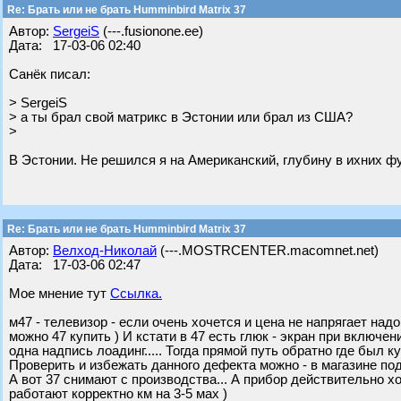
Re: Брать или не брать Humminbird Matrix 37
Автор:
SergeiS
(---.fusionone.ee)
Дата: 17-03-06 02:40
Санёк писал:
> SergeiS
> а ты брал свой матрикс в Эстонии или брал из США?
>
В Эстонии. Не решился я на Американский, глубину в ихних фу
Re: Брать или не брать Humminbird Matrix 37
Автор:
Велход-Николай
(---.MOSTRCENTER.macomnet.net)
Дата: 17-03-06 02:47
Мое мнение тут
Ссылка.
м47 - телевизор - если очень хочется и цена не напрягает над
можно 47 купить ) И кстати в 47 есть глюк - экран при включ
одна надпись лоадинг..... Тогда прямой путь обратно где был 
Проверить и избежать данного дефекта можно - в магазине под
А вот 37 снимают с производства... А прибор действительно х
работают корректно км на 3-5 мах )