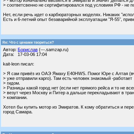
> - мотор изначально ввозился в Эмираты и значит делался д
> соответсвенно не сертифитировался под условияя РФ - не п
Нет, если речь идет о карбюраторных моделях. Никаких "испол
Есть и 6-летний опыт безаварийной эксплуатации "Я-55", прив
Re: Что с ценами твориться?
Автор:
Борислав
(---.samzap.ru)
Дата: 17-03-06 17:04
kait-leon писал:
> Я сам привёз из ОАЭ Ямаху Е40HWS. Помог Юре с Алтая (в
> уже отправили карго). Там есть человек знакомый -работает
> гидом.
> Разницы какой город нет (если нет прямого рейса и то не все
> везут через Москву и Питер а дальше перекладывают в тран
> компании.
Хотел бы купить мотор из Эмиратов. К кому обратиться и пере
город Самара.