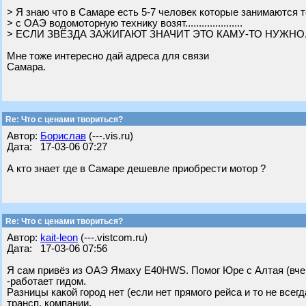
> Я знаю что в Самаре есть 5-7 человек которые занимаются т
> с ОАЭ водомоторную технику возят.....................
> ЕСЛИ ЗВЁЗДА ЗАЖИГАЮТ ЗНАЧИТ ЭТО КАМУ-ТО НУЖНО.....
Мне тоже интересно дай адреса для связи
Самара.
Re: Что с ценами твориться?
Автор:
Борислав
(---.vis.ru)
Дата: 17-03-06 07:27
А кто знает где в Самаре дешевле приобрести мотор ?
Re: Что с ценами твориться?
Автор:
kait-leon
(---.vistcom.ru)
Дата: 17-03-06 07:56
Я сам привёз из ОАЭ Ямаху Е40HWS. Помог Юре с Алтая (вчер
-работает гидом.
Разницы какой город нет (если нет прямого рейса и то не все
трансп. компании.