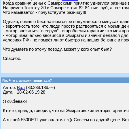
Когда сравнил цены с Самарскими приятно удивился разнице в 
Например Тохатсу-30 в Самаре стоит 82-84 тыс. руб, а на этом
Что называется - почувствуйте разницу!!!
Однако, помня о бесплатном сыре подумалось о минусах данн
- вероятность того, что люди просто растворяться с моими де
- мотор ввозиться "в серую" - и проблемы гарантии это мои п
- мотор изначально ввозился в Эмираты и значит делался дл
условияя РФ - не помрёт ли от быстро на наших бензине и про
Что думаете по этому поводу, может у кого опыт был?
Спасибо.
Re: Что с ценами твориться?
Автор:
Вэл
(83.239.189.---)
Дата: 28-02-06 19:28
Я о%$еваю!
Кто-то, правда, говорил, что на Эмиратовские моторы гаранти
А я свой F50DETL уже оплатил. :((( Совсем по другой цене. Во