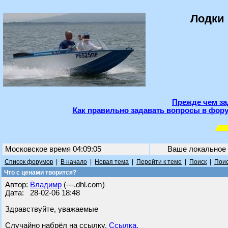
Лодки 
Прежде чем за
Как правильно задавать вопросы в фору
Московское время 04:09:05
Ваше локальное
Список форумов
|
В начало
|
Новая тема
|
Перейти к теме
|
Поиск
|
Поис
Что с ценами творится?
Автор:
Владимр
(---.dhl.com)
Дата: 28-02-06 18:48
Здравствуйте, уважаемые
Случайно набрёл на ссылку.
Ссылка.