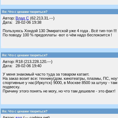
Re: Что с ценами твориться?
Автор:
Влад С
(62.213.31.---)
Дата: 28-02-06 19:38
Пользуюсь Хондой 130 Эмиратской уже 4 года . Всё тип-топ !!!
По поводу 100 % предоплаты -вот о чём надо беспокоится !
Re: Что с ценами твориться?
Автор: R18 (213.228.120.---)
Дата: 28-02-06 19:40
У меня знакомый часто туда за товаром катает.
На заказ возит все: технику(дом. кинотеатры, плазмы, ПС, н
спортивные у нас(Иркутск) 9000, в Москве 8500 за штуку - там
подвеску.
Причину этого понять не могу, но что там дешевле - это факт!
Re: Что с ценами твориться?
Автор:
вал
(---.corbina.net)