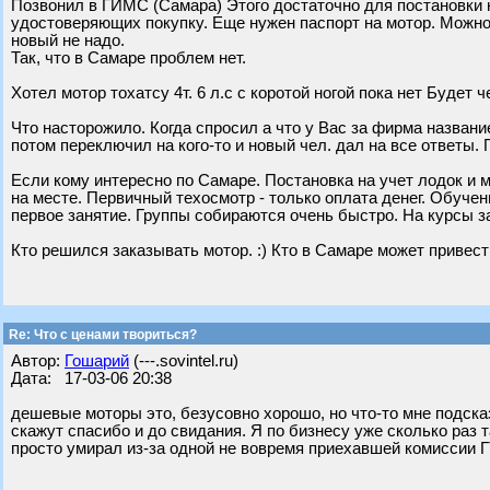
Позвонил в ГИМС (Самара) Этого достаточно для постановки
удостоверяющих покупку. Еще нужен паспорт на мотор. Можно 
новый не надо.
Так, что в Самаре проблем нет.
Хотел мотор тохатсу 4т. 6 л.с с коротой ногой пока нет Будет ч
Что насторожило. Когда спросил а что у Вас за фирма название
потом переключил на кого-то и новый чел. дал на все ответы. Г
Если кому интересно по Самаре. Постановка на учет лодок и 
на месте. Первичный техосмотр - только оплата денег. Обучен
первое занятие. Группы собираются очень быстро. На курсы з
Кто решился заказывать мотор. :) Кто в Самаре может привес
Re: Что с ценами твориться?
Автор:
Гошарий
(---.sovintel.ru)
Дата: 17-03-06 20:38
дешевые моторы это, безусовно хорошо, но что-то мне подсказ
скажут спасибо и до свидания. Я по бизнесу уже сколько раз 
просто умирал из-за одной не вовремя приехавшей комиссии ГТ