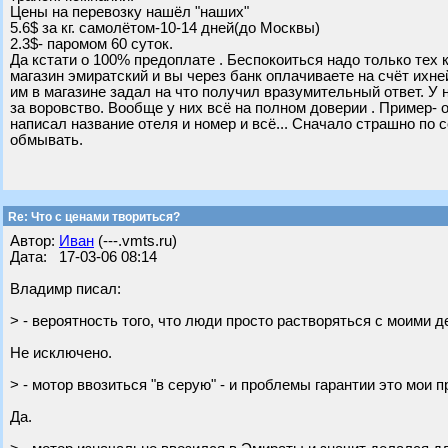
Цены на перевозку нашёл "наших"
5.6$ за кг. самолётом-10-14 дней(до Москвы)
2.3$- паромом 60 суток.
Да кстати о 100% предоплате . Беспокоиться надо только тех к
магазин эмиратский и вы через банк оплачиваете на счёт ихне
им в магазине задал на что получил вразумительный ответ. У 
за воровство. Вообще у них всё на полном доверии . Пример-
написал название отеля и номер и всё... Сначало страшно по с
обмывать.
Re: Что с ценами твориться?
Автор:
Иван
(---.vmts.ru)
Дата: 17-03-06 08:14
Владимр писал:
> - вероятность того, что люди просто растворяться с моими д
Не исключено.
> - мотор ввозиться "в серую" - и проблемы гарантии это мои 
Да.