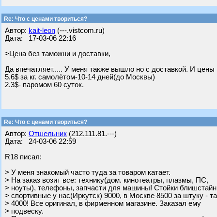
Re: Что с ценами твориться?
Автор:
kait-leon
(---.vistcom.ru)
Дата: 17-03-06 22:16
>Цена без таможни и доставки,
Да впечатляет..... У меня также вышло но с доставкой. И цены н
5.6$ за кг. самолётом-10-14 дней(до Москвы)
2.3$- паромом 60 суток.
Re: Что с ценами твориться?
Автор:
Отшельник
(212.111.81.---)
Дата: 24-03-06 22:59
R18 писал:
> У меня знакомый часто туда за товаром катает.
> На заказ возит все: технику(дом. кинотеатры, плазмы, ПС,
> ноуты), телефоны, запчасти для машины! Стойки блишстайн
> спортивные у нас(Иркутск) 9000, в Москве 8500 за штуку - т
> 4000! Все оригинал, в фирменном магазине. Заказал ему
> подвеску.