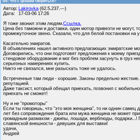
Re: Что с ценами твориться?
Автор:
Lakirovka
(62.5.237.---)
Дата: 17-03-06 17:26
Я тоже звонил этим людям.
Ссылка.
Цена без таможни и доставки, один мотор привезти не могут, то
промежуточное звено. Сказали, что для белой постановки на 
Касательно эмиратов.
В объявлениях нашел активного предлагающих эмиратские мо
Договорились, что они подготовят предложения к моему приезд
стендовое оборудование и мог без проблем засунуть в груз н
серьезных намерениях купить.
Никто не связался, мне разыскать тоже не удалось.
Встреченные там люди - хорошие. Законы предельно жесткие.
репутацией.
Даже таксист, который обещал приехать, позвонил с мобильног
приехать не сможет!
Ну и не "промоторы"
Если ты говоришь, что "это моя женщина", то ни однин самец 
лет без сопровождения брата или мужа женщина не может прие
громадным размахом - джипы, лошади, верблюды, подарки...! П
славянской внешности - девушек для выставки!
удачи,
Андрей