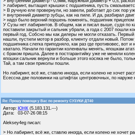
> внутренний диаметр - 0,5мм, наружный диаметр + 0,5, раско
> лабиринт, вытащил крышки с подшипника, пусть смазывается
> В ручную еле провернули, но завели, работает до сих пор уж
> внутренний диаметр зубцы, как на пиле. И да, разбирал двиг
> надо было верхний поршень поменять, подшипник прицепом
У Сузы нет лабиринтов. В общем, как и писал выше, судя по к
поставили закрытый и сальник убрали, а года с 2007 пошли ко
первый год. Собсно мы как дилеры не могли отказать. Первый
нашли, пустили мотор в разбор, клиенту отдали новый. Потом 
подшипника слегка приподняло, как раз где противовес, вот и 
хватало. Начали по гарантии коленвалы менять, япошкам атат
с браком пришла. Далее в постгарантийку уже не меняли колено
япошки сальник вернули и больше этого косяка не было, тольк
Тай, а там свои приколы пошли.
Но лабиринт, всё же, ставлю иногда, если колено не хочет р
Есессна две половинки на штифтах центровочных, по наруже н
Re: Прошу помощи у Вас по ремонту СУЗУКИ ДТ40
Автор:
ЮНК
(5.183.131.---)
Дата: 03-07-26 08:15
Aleksey4eg писал:
> Но лабиринт, всё же, ставлю иногда, если колено не хочет 