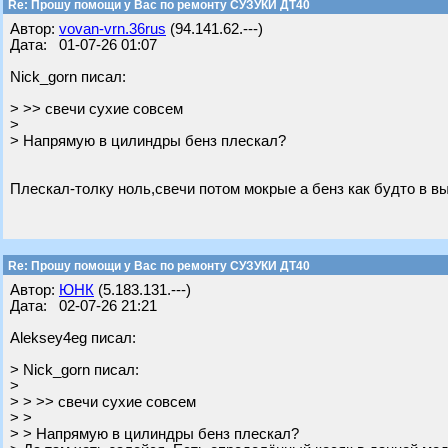
Re: Прошу помощи у Вас по ремонту СУЗУКИ ДТ40
Автор:
vovan-vrn.36rus
(94.141.62.---)
Дата: 01-07-26 01:07
Nick_gorn писал:
> >> свечи сухие совсем
>
> Напрямую в цилиндры бенз плескал?
Плескал-толку ноль,свечи потом мокрые а бенз как будто в в
Re: Прошу помощи у Вас по ремонту СУЗУКИ ДТ40
Автор:
ЮНК
(5.183.131.---)
Дата: 02-07-26 21:21
Aleksey4eg писал:
> Nick_gorn писал:
>
> > >> свечи сухие совсем
> >
> > Напрямую в цилиндры бенз плескал?