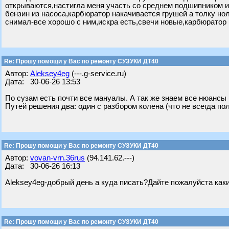
открываются,настигла меня участь со среднем подшипником и 
бензин из насоса,карбюратор накачивается грушей а толку но
снимал-все хорошо с ним,искра есть,свечи новые,карбюратор
Re: Прошу помощи у Вас по ремонту СУЗУКИ ДТ40
Автор:
Aleksey4eg
(---.g-service.ru)
Дата: 30-06-26 13:53
По сузам есть почти все мануалы. А так же знаем все нюанс
Путей решения два: один с разбором колена (что не всегда пол
Re: Прошу помощи у Вас по ремонту СУЗУКИ ДТ40
Автор:
vovan-vrn.36rus
(94.141.62.---)
Дата: 30-06-26 16:13
Aleksey4eg-добрый день а куда писать?Дайте пожалуйста как
Re: Прошу помощи у Вас по ремонту СУЗУКИ ДТ40