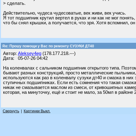
> сделать.
Действительно, чудеса чудесоватые, век живи, век учись.
Я тот подшипник крутил вертел в руках и ни как не мог понять
что бы снял крышки, а получается, что зря. Хотя вспомнил, он 
Re: Прошу помощи у Вас по ремонту СУЗУКИ ДТ40
Автор:
Aleksey4eg
(178.177.218.---)
Дата: 05-07-26 04:42
На коленвалах с сальником подшипник открытого типа. Поэто
бывают разных конструкций, просто металлические пыльники,
используются как раз в коленвалу сузуки дт40 и смазка в них 
ступичных подшипниках. Если есть сомнения что такая смазка
никак не смазывается маслом из смеси, от кривошипных камер
которая, на минуточку, ещё и стоит не мало, за 50мл в районе 
Свернуть
|
Картинки Выкл.