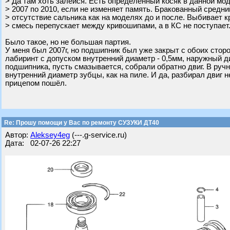
> Да там хоть залейся. Есть определённый косяк в данной мод
> 2007 по 2010, если не изменяет память. Бракованный средн
> отсутствие сальника как на моделях до и после. Выбивает 
> смесь перепускает между кривошипами, а в КС не поступает
Было такое, но не большая партия.
У меня был 2007г, но подшипник был уже закрыт с обоих стор
лабиринт с допуском внутренний диаметр - 0,5мм, наружный д
подшипника, пусть смазывается, собрали обратно двиг. В ручн
внутренний диаметр зубцы, как на пиле. И да, разбирал двиг
прицепом пошёл.
Re: Прошу помощи у Вас по ремонту СУЗУКИ ДТ40
Автор:
Aleksey4eg
(---.g-service.ru)
Дата: 02-07-26 22:27