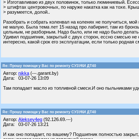
> Изготавливаю из двух половинок, только люминиевый. Есес
> штифтах центровочных, по наруже накатка как на тохе. Кры
> разумеется, долой..
Разобрать и собрать коленвал на коленях не получиться, мой 
не малую. Была тема лет 15 назад про лабиринт, там из бронз
цельным, не разборным. Надо было, или не надо было делать 
Удивил подшипник, закрытый с двух сторон, ессно смесью не 
интересно, какой срок его эксплуатации, если только родная с
Re: Прошу помощи у Вас по ремонту СУЗУКИ ДТ40
Автор:
nikka
(---.garant.by)
Дата: 03-07-26 13:09
Там попадает масло из топливной смеси.И оно пыльниками у
Re: Прошу помощи у Вас по ремонту СУЗУКИ ДТ40
Автор:
Aleksey4eg
(92.126.69.---)
Дата: 03-07-26 13:21
И как оно попадает, по вашему? Подшипник полностью закрыт, 