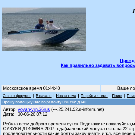
Прежде
Как правильно задавать вопросы
Московское время 01:44:49
Ваше ло
Список форумов
|
В начало
|
Новая тема
|
Перейти к теме
|
Поиск
|
Поис
Прошу помощи у Вас по ремонту СУЗУКИ ДТ40
Автор:
vovan-vrn.36rus
(---.25.241.92.s-inform.net)
Дата: 30-06-26 07:12
Ребята всем доброго времени суток!Подскажите пожалуйста,м
СУЗУКИ ДТ40WRS 2007 года(маленький мануал есть на 22 стр.п
последовательности какие болты закручивать и т.д. все пере