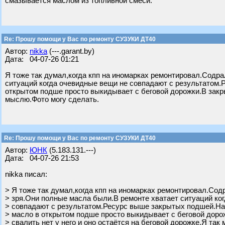
смазывается маслом из топливной смеси.
Re: Прошу помощи у Вас по ремонту СУЗУКИ ДТ40
Автор:
nikka
(---.garant.by)
Дата: 04-07-26 01:21
Я тоже так думал,когда кпп на иномарках ремонтировал.Содра
ситуаций когда очевидные вещи не совпадают с результатом
открытом подше просто выкидывает с беговой дорожки.В закры
мыслю.Фото могу сделать.
Re: Прошу помощи у Вас по ремонту СУЗУКИ ДТ40
Автор:
ЮНК
(5.183.131.---)
Дата: 04-07-26 21:53
nikka писал:
> Я тоже так думал,когда кпп на иномарках ремонтировал.Содр
> зря.Они полные масла были.В ремонте хватает ситуаций ко
> совпадают с результатом.Ресурс выше закрытых подшей.Н
> масло в открытом подше просто выкидывает с беговой доро
> свалить нет у него и оно остаётся на беговой дорожке.Я так