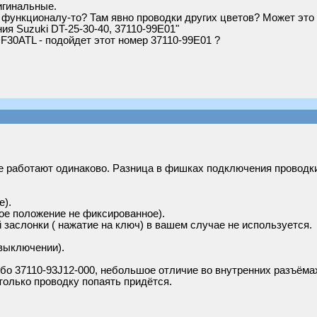
ригинальные.
о функционалу-то? Там явно проводки других цветов? Может это
ия Suzuki DT-25-30-40, 37110-99Е01"
F30ATL - подойдет этот номер 37110-99Е01 ?
все работают одинаково. Разница в фишках подключения проводк
е).
рое положение не фиксированное).
заслонки ( нажатие на ключ) в вашем случае не используется.
 выключении).
о 37110-93J12-000, небольшое отличие во внутренних разъёмах, 
только проводку попаять придётся.