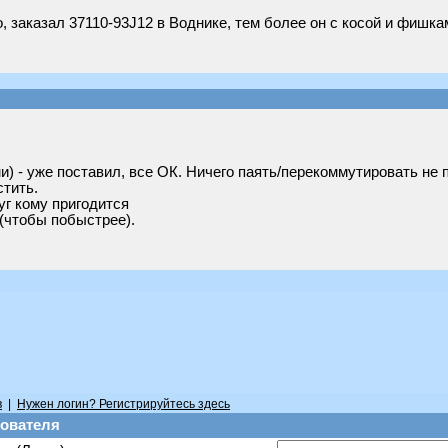
, заказал 37110-93J12 в Воднике, тем более он с косой и фишк
) - уже поставил, все ОК. Ничего паять/перекоммутировать не 
тить.
г кому пригодится
(чтобы побыстрее).
в
|
Нужен логин? Регистрируйтесь здесь
ователя