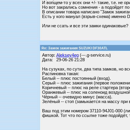
И вопщем-то у всех они +/- такие, т.е. не о
Но вот закрались сомнения - а подойдет п
В описании товара написано "Замок зажиган
Есть у кого мануал (взрыв-схема) именно D
Или не ссать и все эти замки одинаковые?
Re: Замок зажигания SUZUKI DF30ATL
Автор:
Aleksey4eg
(---.g-service.ru)
Дата: 29-06-26 21:28
На сузуках, по сути, два типа замков, но 
Распиновка такая:
Белый -- плюс постоянный (вход).
Серый -- плюс зажигания (первое положени
Коричневый -- плюс на реле стартера (вто
Оранжевый -- плюс на соленоид воздушной 
Чёрный -- очевидно минус (масса).
Зелёный -- стоп (замыкается на массу при
Ваш под этим номером 37110-94J01-000 (либ
фишкой. Тот что по ссылке тоже подойдёт, 