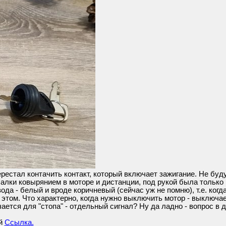
ерестал контачить контакт, который включает зажигание. Не буд
лки ковырянием в моторе и дистанции, под рукой была только к
ода - белый и вроде коричневый (сейчас уж не помню), т.е. ког
 этом. Что характерно, когда нужно выключить мотор - выключа
чается для "стопа" - отдельный сигнал? Ну да ладно - вопрос в д
ой
Ссылка.