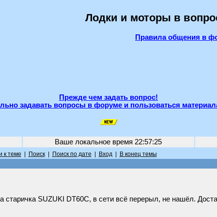
Лодки и моторы в вопро
Правила общения в ф
Прежде чем задать вопрос!
льно задавать вопросы в форуме и пользоваться материал
Ваше локальное время
22:57:25
 к теме
|
Поиск
|
Поиск по дате
|
Вход
|
В конец темы
 старичка SUZUKI DT60C, в сети всё перерыл, не нашёл. Доста