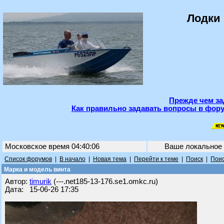
Лодки 
Прежде чем за
Как правильно задавать вопросы в фору
Московское время 04:40:06
Ваше локальное
Список форумов
|
В начало
|
Новая тема
|
Перейти к теме
|
Поиск
|
Поис
Марка и модель винта
Автор:
timurik
(---.net185-13-176.se1.omkc.ru)
Дата: 15-06-26 17:35