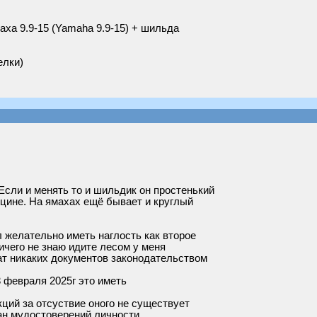
аха 9.9-15 (Yamaha 9.9-15) + шильда
елки)
Если и менять то и шильдик он простенький
бцине. На ямахах ещё бывает и круглый
л желательно иметь наглость как второе
ичего не знаю идите лесом у меня
рат никаких документов законодательством
3 февраля 2025г это иметь
кций за отсуствие оного не существует
ан мудостоверений личности