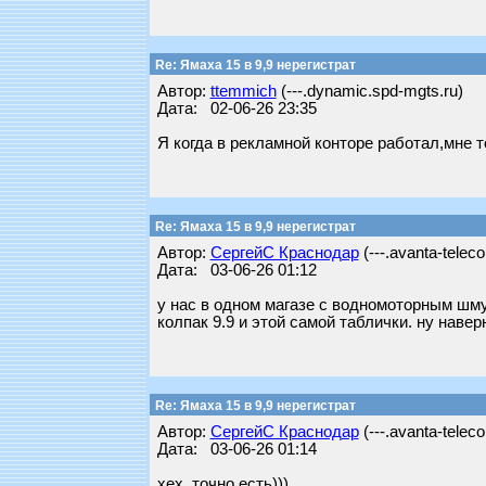
Re: Ямаха 15 в 9,9 нерегистрат
Автор:
ttemmich
(---.dynamic.spd-mgts.ru)
Дата: 02-06-26 23:35
Я когда в рекламной конторе работал,мне 
Re: Ямаха 15 в 9,9 нерегистрат
Автор:
СергейС Краснодар
(---.avanta-telec
Дата: 03-06-26 01:12
у нас в одном магазе с водномоторным шму
колпак 9.9 и этой самой таблички. ну наве
Re: Ямаха 15 в 9,9 нерегистрат
Автор:
СергейС Краснодар
(---.avanta-telec
Дата: 03-06-26 01:14
хех, точно есть)))