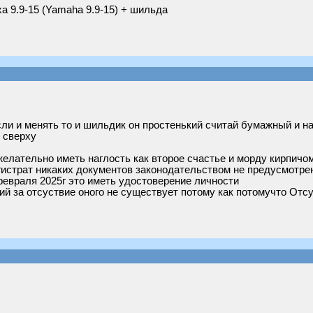
а 9.9-15 (Yamaha 9.9-15) + шильда
ли и менять то и шильдик он простенький считай бумажный и на
 сверху
желательно иметь наглость как второе счастье и морду кирпичом
егистрат никаких документов законодательством не предусмотрен
 февраля 2025г это иметь удостоверение личности
ий за отсуствие оного не существует потому как потомучто Отс