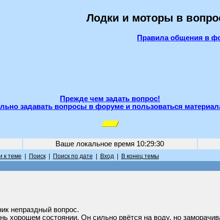
Лодки и моторы в вопро
Правила общения в ф
Прежде чем задать вопрос!
льно задавать вопросы в форуме и пользоваться материал
Ваше локальное время
10:29:30
 к теме
|
Поиск
|
Поиск по дате
|
Вход
|
В конец темы
ник непраздный вопрос.
нь хорошем состоянии. Он сильно рвётся на воду, но заморачив