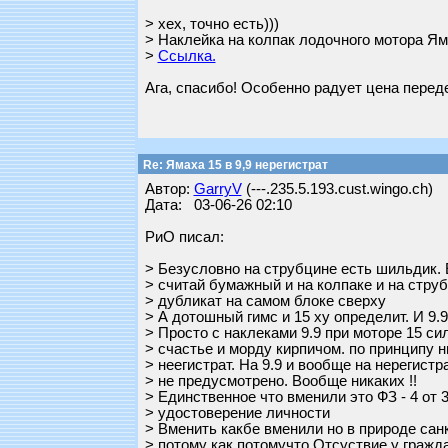
> хех, точно есть)))
> Наклейка на колпак лодочного мотора Ям
>
Ссылка.
Ага, спасибо! Особенно радует цена перед
Re: Ямаха 15 в 9,9 нерегистрат
Автор:
GarryV
(---.235.5.193.cust.wingo.ch)
Дата: 03-06-26 02:10
РиО писал:
> Безусловно на струбцине есть шильдик. 
> считай бумажный и на колпаке и на стру
> дубликат на самом блоке сверху
> А дотошный гимс и 15 ху определит. И 9.9
> Просто с наклеками 9.9 при моторе 15 си
> счастье и морду кирпичом. по принципу н
> неегистрат. На 9.9 и вообще на нерегист
> не предусмотрено. Вообще никаких !!
> Единственное что вменили это ФЗ - 4 от 
> удостоверение личности
> Вменить какбе вменили но в природе сан
> потому как потомучто Отсуствие у гражд