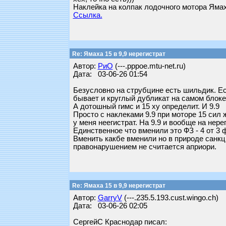
Наклейка на колпак лодочного мотора Ямах
Ссылка.
Re: Ямаха 15 в 9,9 нерегистрат
Автор:
РиО
(---.pppoe.mtu-net.ru)
Дата: 03-06-26 01:54
Безусловно на струбцине есть шильдик. Ес
бывает и круглый дубликат на самом блоке
А дотошный гимс и 15 ху определит. И 9.9
Просто с наклеками 9.9 при моторе 15 сил 
у меня неегистрат. На 9.9 и вообще на нер
Единственное что вменили это ФЗ - 4 от 3
Вменить какбе вменили но в природе санкц
правонарушением не считается априори.
Re: Ямаха 15 в 9,9 нерегистрат
Автор:
GarryV
(---.235.5.193.cust.wingo.ch)
Дата: 03-06-26 02:05
СергейС Краснодар писал: