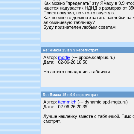
Как можно "пределать" эту Ямаху в 9,9 что
ищется надувастик НДНД в размерах от 350
Поиск покурил, но что-то впустую.
Как по мне то должно хватить наклейки на
алюминиевую табличку?
Буду признателен любым советам!
Re: Ямаха 15 в 9,9 нерегистрат
Автор:
morfiy
(---.pppoe.scatplus.ru)
Дата: 02-06-26 18:50
На автито попадались таблички
Re: Ямаха 15 в 9,9 нерегистрат
Автор:
ttemmich
(---.dynamic.spd-mgts.ru)
Дата: 02-06-26 20:39
Лучше наклейку вместе с табличкой. Гимс 
смотрят.