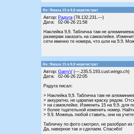
Re: Ямаха 15 в 9,9 нерегистрат
Автор:
Радуга
(78.132.231.---)
Дата: 02-06-26 21:58
Наклейка 9,9. Табличка там не алюминиевая
размерам заказать на самоклейке. Изменить
сети именно те номера, что шли на 9.9. Мож
Re: Ямаха 15 в 9,9 нерегистрат
Автор:
GarryV
(---.235.5.193.cust.wingo.ch)
Дата: 02-06-26 22:05
Радуга писал:
> Наклейка 9,9. Табличка там не алюминиев
> аккуратно, не царапая краску рядом. Отс
> на самоклейке. Изменить 15 на 9,9. для 
> более тщательной изменить номер. Найти 
> 9.9. Можешь любой ставить, они на учете 
Табличку по фото смотрел, не разобрал из 
Да, наверное так и сделаем. Спасибо!