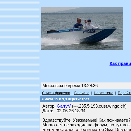
Как прави
Московское время 13:29:36
Список форумов
|
В начало
|
Новая тема
|
Перейти
Ямаха 15 в 9,9 нерегистрат
Автор:
GarryV
(---.235.5.193.cust.wingo.ch)
Дата: 02-06-26 18:34
Здравствуйте, Уважаемые! Как поживаете?
Много лет не заходил на форум, но тут воз
Брату достался от бати мотор Яма 15 в оче