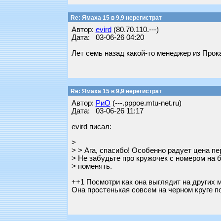
Re: Ямаха 15 в 9,9 нерегистрат
Автор:
evird
(80.70.110.---)
Дата: 03-06-26 04:20
Лет семь назад какой-то менеджер из Прок
Re: Ямаха 15 в 9,9 нерегистрат
Автор:
РиО
(---.pppoe.mtu-net.ru)
Дата: 03-06-26 11:17
evird писал:
>
> > Ага, спасибо! Особенно радует цена пе
> Не забудьте про кружочек с номером на 
> поменять.
++1 Посмотри как она выглядит на других м
Она простенькая совсем на черном круге п