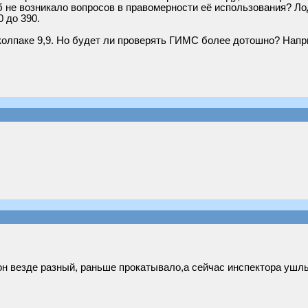
б не возникало вопросов в правомерности её использования? Лод
 до 390.
 колпаке 9,9. Но будет ли проверять ГИМС более дотошно? Напр
он везде разный, раньше прокатывало,а сейчас инспектора ушлы