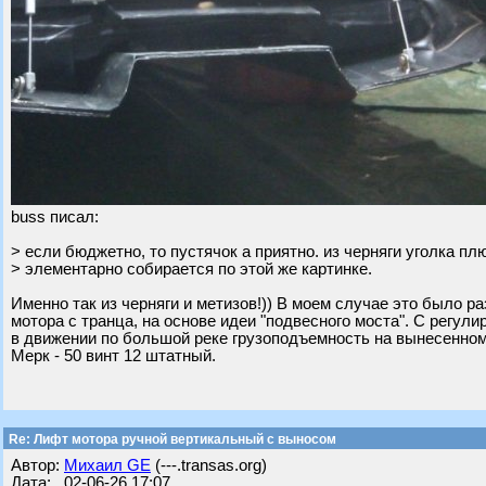
buss писал:
> если бюджетно, то пустячок а приятно. из черняги уголка пл
> элементарно собирается по этой же картинке.
Именно так из черняги и метизов!)) В моем случае это было р
мотора с транца, на основе идеи "подвесного моста". С регули
в движении по большой реке грузоподъемность на вынесенном т
Мерк - 50 винт 12 штатный.
Re: Лифт мотора ручной вертикальный с выносом
Автор:
Михаил GE
(---.transas.org)
Дата: 02-06-26 17:07