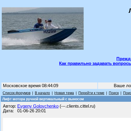
Прежде
Как правильно задавать вопросы
Московское время 08:44:09
Ваше ло
Список форумов
|
В начало
|
Новая тема
|
Перейти к теме
|
Поиск
|
Поис
Лифт мотора ручной вертикальный с выносом
Автор:
Evgeny Golovchenko
(---.clients.cittel.ru)
Дата: 01-06-26 20:01