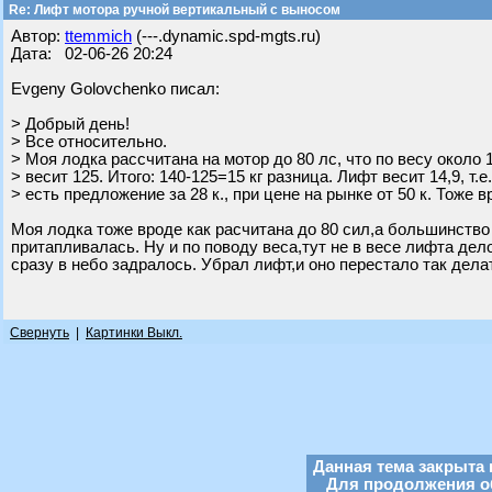
Re: Лифт мотора ручной вертикальный с выносом
Автор:
ttemmich
(---.dynamic.spd-mgts.ru)
Дата: 02-06-26 20:24
Evgeny Golovchenko писал:
> Добрый день!
> Все относительно.
> Моя лодка рассчитана на мотор до 80 лс, что по весу около 1
> весит 125. Итого: 140-125=15 кг разница. Лифт весит 14,9, т.е
> есть предложение за 28 к., при цене на рынке от 50 к. Тоже в
Моя лодка тоже вроде как расчитана до 80 сил,а большинство 
притапливалась. Ну и по поводу веса,тут не в весе лифта дело
сразу в небо задралось. Убрал лифт,и оно перестало так дел
Свернуть
|
Картинки Выкл.
Данная тема закрыта 
Для продолжения об