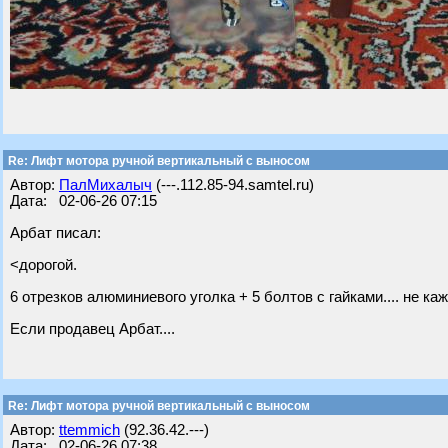
Re: Лифт мотора ручной вертикальный с выносом
Автор:
ПалМихалыч
(---.112.85-94.samtel.ru)
Дата: 02-06-26 07:15
Арбат писал:
<дорогой.
6 отрезков алюминиевого уголка + 5 болтов с гайками.... не к
Если продавец Арбат....
Re: Лифт мотора ручной вертикальный с выносом
Автор:
ttemmich
(92.36.42.---)
Дата: 02-06-26 07:38