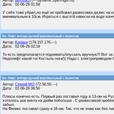
Автор:
ttemmich
(---.dynamic.spd-mgts.ru)
Дата: 02-06-26 01:58
У себя тоже убрал,но ещё не пробовал,развесовка да,вес на к
минимальным в 10см. Играться с высотй навески на воде кон
Re: Лифт мотора ручной вертикальный с выносом
Автор:
Koniara
(178.157.176.---)
Дата: 02-06-26 02:18
То есть предполагается поднимать/опускать вручную?! Вот за
Недолифт какой-то! Костыль-нога!)) Надо с электроприводом бр
Re: Лифт мотора ручной вертикальный с выносом
Автор:
Сергей МО
(72.56.50.---)
Дата: 02-06-26 06:50
Плюсы конечно есть. Первый раз поставил году в 13-ом на Рус
хотелось шаг винта на дюйм побольше . С развесовкой пробле
забыл.
На Феникс поставил сразу в 16-ом. Так, что не знаю как без 