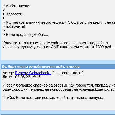
> Арбат писал:
>
> <дорогой.
>
> 6 отрезков алюминиевого уголка + 5 болтов с гайками.... не
> позволить!
>
> Если продавец Арбат....
Колхозить точно ничего не собираюсь, сопромат подзабыл.
И на секундочку, уголок из АМГ килограмм стоит от 1800 руб...
Re: Лифт мотора ручной вертикальный с выносом
Автор:
Evgeny Golovchenko
(---.clients.cittel.ru)
Дата: 02-06-26 19:16
И всем большое спасибо за ответы! Как говорится, правда у ка
один хороший человек, не попробуешь, не узнаешь.Еще раз вс
ПыСы: Если все-таки поставлю, обязательно отпишусь.