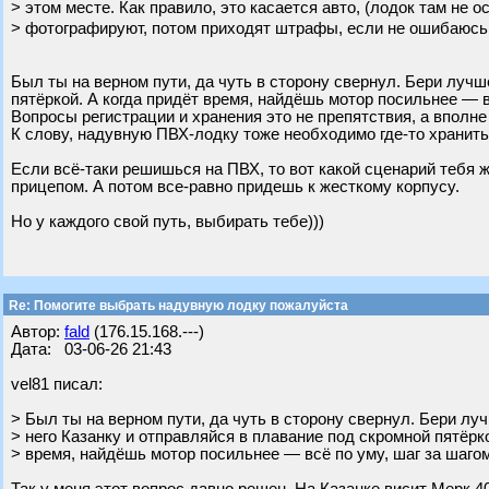
> этом месте. Как правило, это касается авто, (лодок там не о
> фотографируют, потом приходят штрафы, если не ошибаюсь,
Был ты на верном пути, да чуть в сторону свернул. Бери лучш
пятёркой. А когда придёт время, найдёшь мотор посильнее — в
Вопросы регистрации и хранения это не препятствия, а вполн
К слову, надувную ПВХ‑лодку тоже необходимо где‑то хранить
Если всё‑таки решишься на ПВХ, то вот какой сценарий тебя 
прицепом. А потом все-равно придешь к жесткому корпусу.
Но у каждого свой путь, выбирать тебе)))
Re: Помогите выбрать надувную лодку пожалуйста
Автор:
fald
(176.15.168.---)
Дата: 03-06-26 21:43
vel81 писал:
> Был ты на верном пути, да чуть в сторону свернул. Бери лу
> него Казанку и отправляйся в плавание под скромной пятёрко
> время, найдёшь мотор посильнее — всё по уму, шаг за шагом