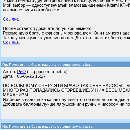
У меня немного другие требования к насосу. На первом месте
Мой выбор — одноступенчатый влагозащищённый Kitami KT‑451
покрывает мои потребности
Ссылка.
После остается докачать лягушкой немного.
Рекомендую брать с фанерным основанием. Они намного наде
Такая у меня уже служит много лет. До этого пластик был неск
Ссылка.
Re: Помогите выбрать надувную лодку пожалуйста
Автор:
РиО
(---.pppoe.mtu-net.ru)
Дата: 05-06-26 16:27
ПО БОЛЬШОМУ СЧЕТУ ЭТИ БРАВО ТАК СЕБЕ НАСОСЫ П
МНОГО РАЗ ПОПАДАЛИСЬ СГОРЕВШИЕ. У НИХ ВЕСЬ М
МЕХАНИЗМ.
Их беречь надо, пока качает лучше чтоб он валялся в лодке а
Добивать баллоны лучше лягушкой или ручным насосом на по
Re: Помогите выбрать надувную лодку пожалуйста