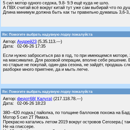
5 сил мотор одного седока, 9.8- 9.9 ещё куда не шло.
А ПВХ считай всё вокруг китай тут уже сам выбирай что по ду
Длина минимум должна быть как ты правильно думаешь 3,6-3, 8, 
Re: Помогите выбрать надувную лодку пожалуйста
Автор:
Андрей23
(5.35.113.---)
Дата: 02-06-26 17:35
Если нужно заброситься раз в год, то при имеющемся моторе, 
на максималке. Для разовой операции, вполне себе решение. В
но старые не покупай, один-два сезона, не зайдёт, продашь с
разборке много приятнее, да и мыть легче.
Re: Помогите выбрать надувную лодку пожалуйста
Автор:
федот68( Калуга)
(217.118.78.---)
Дата: 02-06-26 18:23
380--420 лодка.( пайолка, по толщине баллонов похожа на Бад
Мотор 5 сил 2Т Ямаха.
Прекрасно катались летом 2019 вокруг островов Сегозера.( так
Не на глиссере.