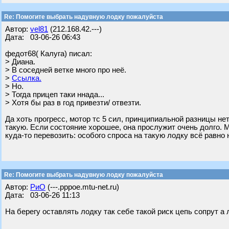
Re: Помогите выбрать надувную лодку пожалуйста
Автор:
vel81
(212.168.42.---)
Дата: 03-06-26 06:43
федот68( Калуга) писал:
> Диана.
> В соседней ветке много про неё.
>
Ссылка.
> Но.
> Тогда прицеп таки ннада...
> Хотя бы раз в год привезти/ отвезти.
Да хоть прогресс, мотор тс 5 сил, принципиальной разницы не
такую. Если состояние хорошее, она прослужит очень долго. 
куда‑то перевозить: особого спроса на такую лодку всё равно н
Re: Помогите выбрать надувную лодку пожалуйста
Автор:
РиО
(---.pppoe.mtu-net.ru)
Дата: 03-06-26 11:13
На берегу оставлять лодку так себе такой риск цепь сопрут а 