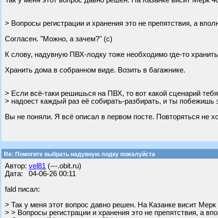
Так у меня этот вопрос давно решен. На Казанке висит Мерк 40
> Вопросы регистрации и хранения это не препятствия, а впо
Согласен. "Можно, а зачем?" (с)
К слову, надувную ПВХ‑лодку тоже необходимо где‑то хранить
Хранить дома в собранном виде. Возить в багажнике.
> Если всё‑таки решишься на ПВХ, то вот какой сценарий тебя
> надоест каждый раз её собирать‑разбирать, и ты побежишь 
Вы не поняли. Я всё описал в первом посте. Повторяться не хо
Re: Помогите выбрать надувную лодку пожалуйста
Автор:
vel81
(---.obit.ru)
Дата: 04-06-26 00:11
fald писал:
> Так у меня этот вопрос давно решен. На Казанке висит Мерк 
> > Вопросы регистрации и хранения это не препятствия, а в