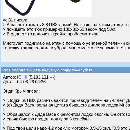
vel81 писал:
> А насчет таскать 3,8 ПВХ домой. Не знаю, на каком этаже т
> понимать это тюк примерно 130х80х50 весом под 50кг.
> В одного это волочить крайне проблематично.
Много лет поднимаю на этаж с помощью усиленной тележки ск
тележку так же сложил и убрал, много места не занимает. У ко
Re: Помогите выбрать надувную лодку пожалуйста
Автор:
ЮНК
(5.183.131.---)
Дата: 04-06-26 04:36
Энди Крым писал:
> "Лодки из ПВХ расчитываются производителем на 7-8 лет" Да
> (с) Дядя Вася, вольная цитата бывшего диллера лодок Мнёв
>
> Обращался к Дяде Васе с ремонтом лодки свояка. Он отгов
> свояк быстро продал лодку за 3 копейки.
>
> Под твои цели надо 4,2 лодку с мотором 9,9-15 сил. (9,9 это