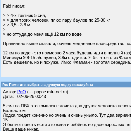
Fald писал:
> > 4-х тактник 5 сил,
> > для троих человек, плюс пару баулов по 25-30 кг.
> > 3,5 - 3.8 м
>
> но оттуда до меня ещё 12 км по воде
Правильно выше сказали, оочень медленное плавсредство по
12 км по воде - это примерно 2 часа будешь идти в полный газ
Минимум 9,9-15 л/с нужно, 3.8м сгодится. Я бы что-то из Флаг
Есть дешевле, но и похуже. Имхо Флагман - золотая середина
Re: Помогите выбрать надувную лодку пожалуйста
Автор:
РиО
(---.pppoe.mtu-net.ru)
Дата: 02-06-26 00:43
5 сил на ПВХ это комплект эгоиста два других человека непо
Балластом.
Лодка поедет конечно но очень и очень уныло. Тут два вариант
15
Я бы мог понять если это жена и ребёнок но двое взрослых пл
Ваще ваще никак.