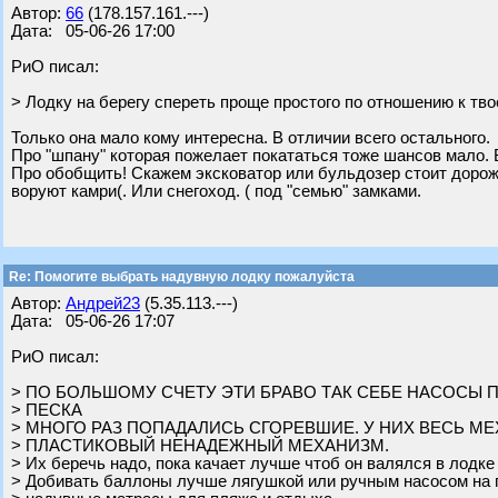
Автор:
66
(178.157.161.---)
Дата: 05-06-26 17:00
РиО писал:
> Лодку на берегу спереть проще простого по отношению к тво
Только она мало кому интересна. В отличии всего остального.
Про "шпану" которая пожелает покататься тоже шансов мало. 
Про обобщить! Скажем эксковатор или бульдозер стоит дороже
воруют камри(. Или снегоход. ( под "семью" замками.
Re: Помогите выбрать надувную лодку пожалуйста
Автор:
Андрей23
(5.35.113.---)
Дата: 05-06-26 17:07
РиО писал:
> ПО БОЛЬШОМУ СЧЕТУ ЭТИ БРАВО ТАК СЕБЕ НАСОСЫ 
> ПЕСКА
> МНОГО РАЗ ПОПАДАЛИСЬ СГОРЕВШИЕ. У НИХ ВЕСЬ М
> ПЛАСТИКОВЫЙ НЕНАДЕЖНЫЙ МЕХАНИЗМ.
> Их беречь надо, пока качает лучше чтоб он валялся в лодке
> Добивать баллоны лучше лягушкой или ручным насосом на 