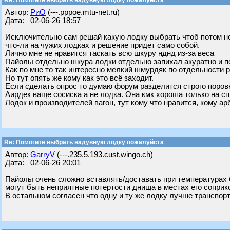
Re: Помогите выбрать надувную лодку пожалуйста
Автор:
РиО
(---.pppoe.mtu-net.ru)
Дата: 02-06-26 18:57
Исключительно сам решай какую лодку выбрать чтоб потом не
что-ли на чужих лодках и решение придет само собой.
Лично мне не нравится таскать всю шкуру нднд из-за веса
Пайолы отдельно шкура лодки отдельно запихал акуратно и п
Как по мне то так интересно мелкий шмурдяк по отдельности 
Но тут опять же кому как это всё заходит.
Если сделать опрос то думаю форум разделится строго поровн
Аирдек ваще сосиска а не лодка. Она кмк хороша только на с
Лодок и производителей вагон, тут кому что нравится, кому арб
Re: Помогите выбрать надувную лодку пожалуйста
Автор:
GarryV
(---.235.5.193.cust.wingo.ch)
Дата: 02-06-26 20:01
Пайолы очень сложно вставлять/доставать при температурах б
могут быть неприятные потертости днища в местах его соприк
В остальном согласен что одну и ту же лодку лучше транспорт