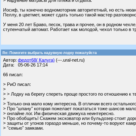
> надувные матрасы для пляжа и отдыха.
Иосиф, ты конечно водномоторник авторитетный, но есть нюан
Пеллу, в цветмет, может сдать только такой мастер разговорног
У меня 20 лет Браво, песок, трава и прочее, он в родном чехл
ступенчатый автомат. Работает как молодой, чехол только в т
Re: Помогите выбрать надувную лодку пожалуйста
Автор:
федот68( Калуга)
(---.ural-net.ru)
Дата: 05-06-26 17:14
66 писал:
> РиО писал:
>
> > Лодку на берегу спереть проще простого по отношению к т
>
> Только она мало кому интересна. В отличии всего остального
> Про "шпану" которая пожелает покататься тоже шансов мало.
> онлайне лог. Им физическая движуха неинтересно.
> Про обобщить! Скажем эксковатор или бульдозер стоит дор
> защиты от угонов гораздо меньше, но почему-то воруют камри
> "семью" замками.