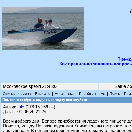
Прежде
Как правильно задавать вопросы
Московское время 21:45:04
Ваше ло
Список форумов
|
В начало
|
Новая тема
|
Перейти к теме
|
Поиск
|
Поис
Помогите выбрать надувную лодку пожалуйста
Автор:
fald
(176.15.168.---)
Дата: 01-06-26 21:29
Всем доброго дня! Вопрос приобретения лодочного прицепа дл
Поясню, между Петрозаводском и Клименецким островом, где 
доступности. В недавнем прошлом по материалу была проложе