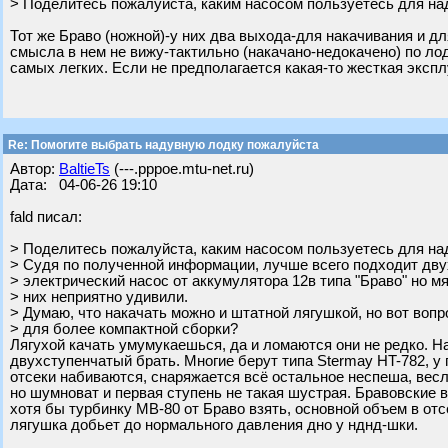
> Поделитесь пожалуйста, каким насосом пользуетесь для на
Тот же Браво (ножной)-у них два выхода-для накачивания и дл
смысла в нем не вижу-тактильно (накачано-недокачено) по лод
самых легких. Если не предполагается какая-то жесткая экспл
Re: Помогите выбрать надувную лодку пожалуйста
Автор:
BaltieTs
(---.pppoe.mtu-net.ru)
Дата: 04-06-26 19:10
fald писал:
> Поделитесь пожалуйста, каким насосом пользуетесь для на
> Судя по полученной информации, лучше всего подходит дв
> электрический насос от аккумулятора 12в типа "Браво" но мя
> них неприятно удивили.
> Думаю, что накачать можно и штатной лягушкой, но вот вопр
> для более компактной сборки?
Лягухой качать умумукаешься, да и ломаются они не редко. Н
двухступенчатый брать. Многие берут типа Stermay HT-782, у 
отсеки набиваются, снаряжается всё остальное неспеша, весла
но шумноват и первая ступень не такая шустрая. Бравовские в
хотя бы турбинку МВ-80 от Браво взять, основной объем в отсе
лягушка добьет до нормального давления дно у нднд-шки.