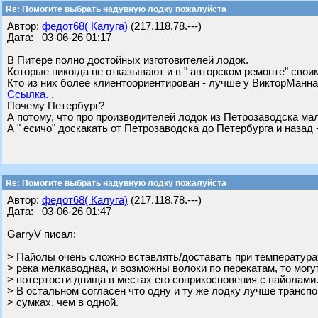
Re: Помогите выбрать надувную лодку пожалуйста
Автор:
федот68( Калуга)
(217.118.78.---)
Дата: 03-06-26 01:17
В Питере полно достойных изготовителей лодок.
Которые никогда не отказывают и в " авторском ремонте" свои
Кто из них более клиентоориентирован - лучше у ВикторМанна
Ссылка.
.
Почему Петербург?
А потому, что про производителей лодок из Петрозаводска ма
А " есичо" доскакать от Петрозаводска до Петербурга и назад 
Re: Помогите выбрать надувную лодку пожалуйста
Автор:
федот68( Калуга)
(217.118.78.---)
Дата: 03-06-26 01:47
GarryV писал:
> Пайолы очень сложно вставлять/доставать при температурах
> река мелкаводная, и возможны волоки по перекатам, то мог
> потертости днища в местах его соприкосновения с пайолами
> В остальном согласен что одну и ту же лодку лучше трансп
> сумках, чем в одной.