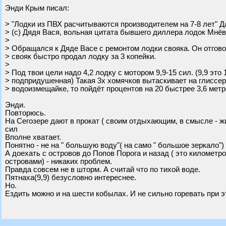
Энди Крым писал:
> "Лодки из ПВХ расчитываются производителем на 7-8 лет" Да
> (с) Дядя Вася, вольная цитата бывшего диллера лодок Мнёв
>
> Обращался к Дяде Васе с ремонтом лодки свояка. Он отгов
> свояк быстро продал лодку за 3 копейки.
>
> Под твои цели надо 4,2 лодку с мотором 9,9-15 сил. (9,9 это
> подпридушенная) Такая 3х хомячков вытаскивает на глиссер
> водоизмещайке, то пойдёт процентов на 20 быстрее 3,6 мет
Энди.
Повторюсь.
На Сегозере дают в прокат ( своим отдыхающим, в смысле - ж
сил
Вполне хватает.
Понятно - не на " большую воду"( на само " большое зеркало")
А доехать с островов до Попов Порога и назад ( это километр
островами) - никаких проблем.
Правда совсем не в шторм. А считай что по тихой воде.
Пятнаха(9,9) безусловно интереснее.
Но.
Ездить можно и на шести кобылах. И не сильно горевать при э