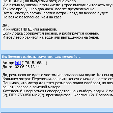
Но 10 км/ ч ( на выпуклый глаз) оно ехало.
И с пятью мужиками в том числе. ( трое выходили таскать окун
Так что про " уныло два часа" всё же преувеличение.
Вот в " свежую погоду" против ветра - вряд ли весело будет.
Но всяко безопаснее, чем на казе.
Да .
И никаких НДНД или айрдеков.
Если лодка собирается весной, а разбирается осенью.
И все лето хранится на воде или вытащенной на берег.
Re: Помогите выбрать надувную лодку пожалуйста
Автор:
fald
(176.15.168.---)
Дата: 02-06-26 18:44
Да, речь пока не идёт о частом использовании лодки. Как вы 
больших затрат. Перевозчиков найти конечно можно, но это опя
Понимаю, что мотор для этих размеров лодки слабоват, но во
решать вопрос с заменой мотора.
Хотелось бы вернуться непосредственно к выбору лодки. Изуч
(?), ПВХ 750-850 г/М2(?), производитель Флагман (?). Поправь