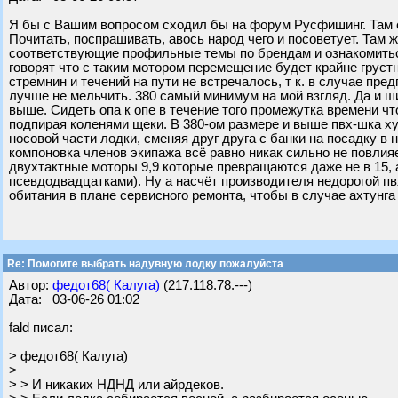
Я бы с Вашим вопросом сходил бы на форум Русфишинг. Там е
Почитать, поспрашивать, авось народ чего и посоветует. Там
соответствующие профильные темы по брендам и ознакомиться
говорят что с таким мотором перемещение будет крайне груст
стремнин и течений на пути не встречалось, т к. в случае пре
лучше не мельчить. 380 самый минимум на мой взгляд. Да и ш
выше. Сидеть опа к опе в течение того промежутка времени чт
подпирая коленями щеки. В 380-ом размере и выше пвх-шка х
носовой части лодки, сменяя друг друга с банки на посадку в н
компоновка членов экипажа всё равно никак сильно не повлия
двухтактные моторы 9,9 которые превращаются даже не в 15, 
псевдодвадцатками). Ну а насчёт производителя недорогой пвх
обитания в плане сервисного ремонта, чтобы в случае ахтунг
Re: Помогите выбрать надувную лодку пожалуйста
Автор:
федот68( Калуга)
(217.118.78.---)
Дата: 03-06-26 01:02
fald писал:
> федот68( Калуга)
>
> > И никаких НДНД или айрдеков.