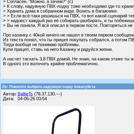
> Согласен. "Можно, а зачем?" (с)
> К слову, надувную ПВХ‑лодку тоже необходимо где‑то храни
> Хранить дома в собранном виде. Возить в багажнике.
> > Если всё‑таки решишься на ПВХ, то вот какой сценарий те
> > надоест каждый раз её собирать‑разбирать, и ты побежиш
> Вы не поняли. Я всё описал в первом посте. Повторяться не 
Про казанку с 40кой ничего не нашел в твоем первом сообщен
Из текста понял, что ты прицеп покупать собрался, а потом П
Тогда вообще не понимаю проблемы.
Купи прицеп, ставь на него Казанку и радуйся жизни.
А насчет таскать 3,8 ПВХ домой. Не знаю, на каком этаже ты 
В одного это волочить крайне проблематично.
Re: Помогите выбрать надувную лодку пожалуйста
Автор:
BaltieTs
(78.37.130.---)
Дата: 04-06-26 03:54