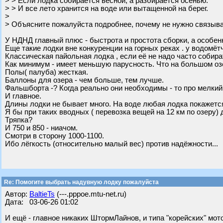
> > Если лодка собирается весной, а разбирается осенью.
> > И все лето хранится на воде или вытащенной на берег.
>
> Объясните пожалуйста подробнее, почему не нужно связыва
У НДНД главный плюс - быстрота и простота сборки, а особенн
Еще такие лодки вне конкуренции на горных реках . у водомётч
Классическая пайольная лодка , если её не надо часто собират
Как минимум - имеет меньшую парусность. Что на большом оз
Полы( палуба) жесткая.
Баллоны для озера - чем больше, тем лучше.
Фальшборта -? Когда реально они необходимы - то про мелкий
И главное.
Длины лодки не бывает много. На воде любая лодка покажетс
Я бы при таких вводных ( перевозка вещей на 12 км по озеру)
Тряпка?
И 750 и 850 - ниачом.
Смотри в сторону 1000-1100.
Ибо лёгкость (относительно малый вес) против надёжности...
Re: Помогите выбрать надувную лодку пожалуйста
Автор:
BaltieTs
(---.pppoe.mtu-net.ru)
Дата: 03-06-26 01:02
И ещё - главное никаких ШтормЛайнов, и типа "корейских" мот