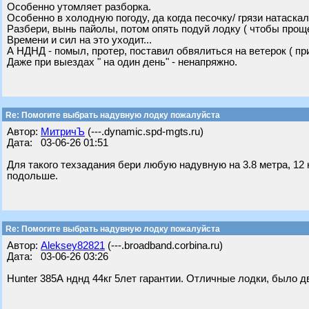
Особенно утомляет разборка.
Особенно в холодную погоду, да когда песочку/ грязи натаскал
Разбери, вынь пайолы, потом опять подуй лодку ( чтобы прощ
Времени и сил на это уходит...
А НДНД - помыл, протер, поставил обвялиться на ветерок ( пр
Даже при выездах " на один день" - ненапряжно.
Re: Помогите выбрать надувную лодку пожалуйста
Автор:
МитричЪ
(---.dynamic.spd-mgts.ru)
Дата: 03-06-26 01:51
Для такого техзадания бери любую надувную на 3.8 метра, 12
подольше.
Re: Помогите выбрать надувную лодку пожалуйста
Автор:
Aleksey82821
(---.broadband.corbina.ru)
Дата: 03-06-26 03:26
Hunter 385А нднд 44кг 5лет гарантии. Отличные лодки, было дв