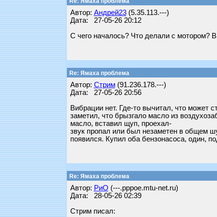
Re: Ямаха проблема
Автор:
Андрей23
(5.35.113.---)
Дата: 27-05-26 20:12
С чего началось? Что делали с мотором? В
Re: Ямаха проблема
Автор:
Стрим
(91.236.178.---)
Дата: 27-05-26 20:56
Вибрации нет. Где-то вычитал, что может с
заметил, что брызгало масло из воздухозаб
масло, вставил щуп, проехал-
звук пропал или был незаметен в общем шу
появился. Купил оба бензонасоса, один, п
Re: Ямаха проблема
Автор:
РиО
(---.pppoe.mtu-net.ru)
Дата: 28-05-26 02:39
Стрим писал: