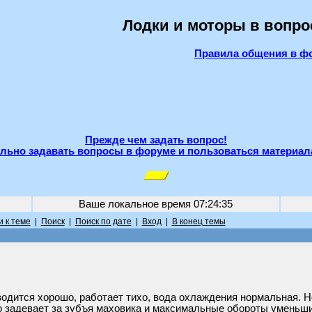
Лодки и моторы в вопро
Правила общения в ф
Прежде чем задать вопрос!
льно задавать вопросы в форуме и пользоваться материал
Ваше локальное время
07:24:35
 к теме
|
Поиск
|
Поиск по дате
|
Вход
|
В конец темы
одится хорошо, работает тихо, вода охлаждения нормальная. Н
то задевает за зубъя маховика и максимальные обороты уменьш