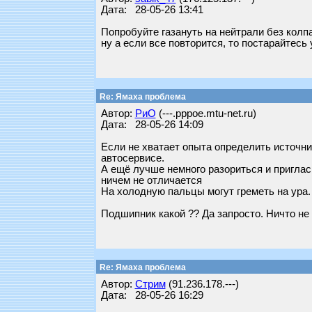
Дата: 28-05-26 13:41
Попробуйте газануть на нейтрали без колпа
ну а если все повторится, то постарайтесь
Re: Ямаха проблема
Автор:
РиО
(---.pppoe.mtu-net.ru)
Дата: 28-05-26 14:09
Если не хватает опыта определить источн
автосервисе.
А ещё лучше немного разориться и пригласи
ничем не отличается
На холодную пальцы могут греметь на ура.
Подшипник какой ?? Да запросто. Ничто не 
Re: Ямаха проблема
Автор:
Стрим
(91.236.178.---)
Дата: 28-05-26 16:29