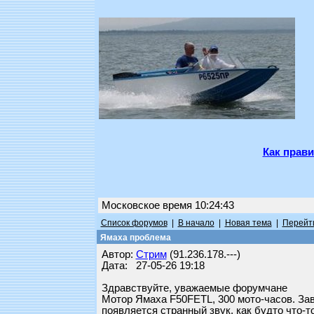
Как прави
Московское время 10:24:43
Список форумов
|
В начало
|
Новая тема
|
Перейти
Ямаха проблема
Автор:
Стрим
(91.236.178.---)
Дата: 27-05-26 19:18
Здравствуйте, уважаемые форумчане
Мотор Ямаха F50FETL, 300 мото-часов. Зав
появляется странный звук, как будто что-