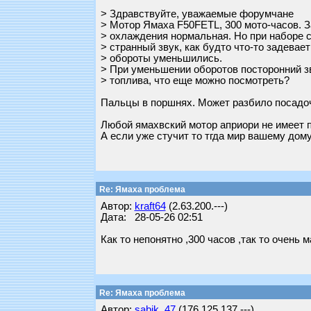
> Здравствуйте, уважаемые форумчане
> Мотор Ямаха F50FETL, 300 мото-часов. З
> охлаждения нормальная. Но при наборе с
> странный звук, как будто что-то задевае
> обороты уменьшились.
> При уменьшении оборотов посторонний з
> топлива, что еще можно посмотреть?
Пальцы в поршнях. Может разбило посадоч
Любой ямахвский мотор априори не имеет п
А если уже стучит то тгда мир вашему дом
Re: Ямаха проблема
Автор:
kraft64
(2.63.200.---)
Дата: 28-05-26 02:51
Как то непонятно ,300 часов ,так то очень 
Re: Ямаха проблема
Автор:
sabik_47
(176.125.137.---)