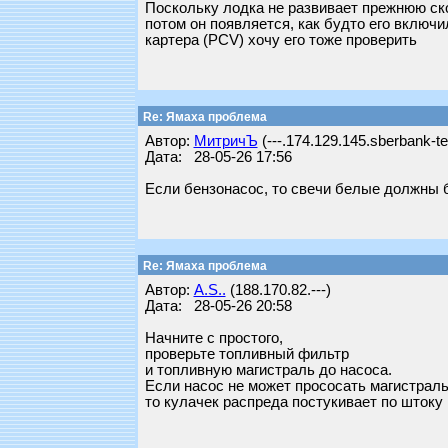
Поскольку лодка не развивает прежнюю скор
потом он появляется, как будто его включ
картера (PCV) хочу его тоже проверить
Re: Ямаха проблема
Автор:
МитричЪ
(---.174.129.145.sberbank-t
Дата: 28-05-26 17:56
Если бензонасос, то свечи белые должны б
Re: Ямаха проблема
Автор:
A.S..
(188.170.82.---)
Дата: 28-05-26 20:58
Начните с простого,
проверьте топливный фильтр
и топливную магистраль до насоса.
Если насос не может прососать магистрал
то кулачек распреда постукивает по штоку 