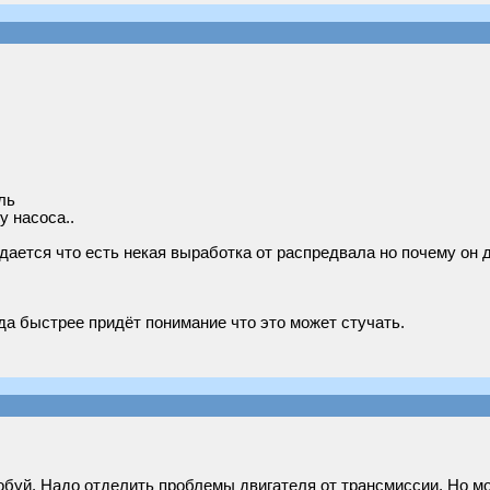
ль
у насоса..
дается что есть некая выработка от распредвала но почему он 
а быстрее придёт понимание что это может стучать.
обуй. Надо отделить проблемы двигателя от трансмиссии. Но мож