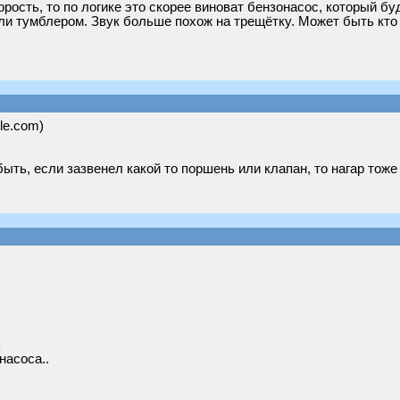
ость, то по логике это скорее виноват бензонасос, который буду
или тумблером. Звук больше похож на трещётку. Может быть кто 
ele.com)
ыть, если зазвенел какой то поршень или клапан, то нагар тоже
ь
насоса..