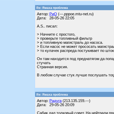
Re: Ямаха проблема
Автор:
РиО
(---.pppoe.mtu-net.ru)
Дата: 28-05-26 22:05
A.S.. писал:
> Начните с простого,
> проверьте топливный фильтр
> и топливную магистраль до насоса.
> Если насос не может прососать магистра
> то кулачек распреда постукивает по шток
Он там находится под преднатягом да попа
стучать
Странная версия.
В любом случае стук лучше послушать тогд
Re: Ямаха проблема
Автор:
Радуга
(213.135.159.---)
Дата: 29-05-26 20:09
Сабик дал толковый совет. На нейтрали пр