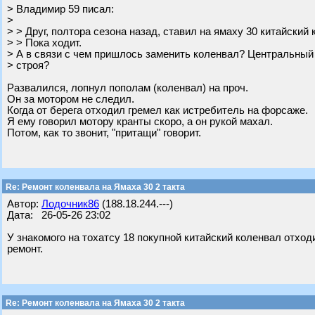
> Владимир 59 писал:
>
> > Друг, полтора сезона назад, ставил на ямаху 30 китайский 
> > Пока ходит.
> А в связи с чем пришлось заменить коленвал? Центральны
> строя?
Развалился, лопнул пополам (коленвал) на проч.
Он за мотором не следил.
Когда от берега отходил гремел как истребитель на форсаже.
Я ему говорил мотору кранты скоро, а он рукой махал.
Потом, как то звонит, "притащи" говорит.
Re: Ремонт коленвала на Ямаха 30 2 такта
Автор:
Лодочник86
(188.18.244.---)
Дата: 26-05-26 23:02
У знакомого на тохатсу 18 покупной китайский коленвал отхо
ремонт.
Re: Ремонт коленвала на Ямаха 30 2 такта