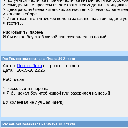
> получится частичка японии-частичка китая-частичка русског
> самодельным прессом из домкрата и самодельным индикато
> Цена работы+цена китайских запчастей в 2 раза больше цен
> колена в сборе.
> Итог таков что китайское колено заказано, на этой недели у
> тестить.
Рисковый ты парень.
Я бы искал беу чтоб живой или разорился на новый
Re: Ремонт коленвала на Ямаха 30 2 такта
Автор:
Просто Лёха
(---.pppoe.lt-nn.net)
Дата: 26-05-26 23:26
РиО писал:
> Рисковый ты парень.
> Я бы искал беу чтоб живой или разорился на новый
БУ коленвал не лучшая идея))
Re: Ремонт коленвала на Ямаха 30 2 такта