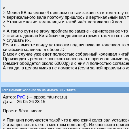
>
> Менял КВ на ямахе 4 сильном но там закавыка в том что у 
> вертикального вала поэтому пришлось и вертикальный вал т
> Уточните какие там шлицы и какой идёт вертикалный вал.
>
> А так по сути не вижу проблем по замене - единственное ч
> ставить джапан Китайские подшипники гремят так что хоть 
> слушать их.
Если вы имеете ввиду установки подшипника на коленвал то о
китайский коленвал в сборе :D
В моем случае уже едет полностью собранный коленвал китайс
Производить ремонт японского коленвала с оригинальными по
(ремонт обойдется около 60000р) и с ним я полностью согласе
А так да, в целом ямаха не ломается (если за ней правильно у
Re: Ремонт коленвала на Ямаха 30 2 такта
Автор:
РиО
(---.pppoe.mtu-net.ru)
Дата: 26-05-26 23:15
Просто Лёха писал:
> Принцип получается такой что в японский коленвал установ
> и запрессовать его в местном подвале)). Из японского ориги