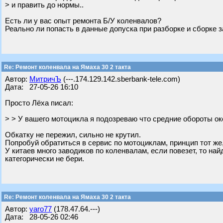
> и править до нормы..
Есть ли у вас опыт ремонта Б/У коленвалов?
Реально ли попасть в данные допуска при разборке и сборке 
Re: Ремонт коленвала на Ямаха 30 2 такта
Автор:
МитричЪ
(---.174.129.142.sberbank-tele.com)
Дата: 27-05-26 16:10
Просто Лёха писал:
> > У вашего мотоцикла я подозреваю что средние обороты ок
Обкатку не пережил, сильно не крутил.
Попробуй обратиться в сервис по мотоциклам, принцип тот же
У китаев много заводиков по коленвалам, если повезет, то на
категорически не бери.
Re: Ремонт коленвала на Ямаха 30 2 такта
Автор:
yaro77
(178.47.64.---)
Дата: 28-05-26 02:46