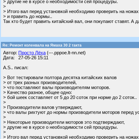
> другие не в курсе о необходимости сей процедуры.
>
> Итого вал перед установкой необходимо проверить на ножах
> и править до нормы..
Так кто будет править китайский вал, они покупают ставят. А 
Re: Ремонт коленвала на Ямаха 30 2 такта
Автор:
Просто Лёха
(---.pppoe.lt-nn.net)
Дата: 27-05-26 15:11
A.S.. писал:
> Вот тестировали полтора десятка китайских валов
> от трех разных производителей,
> что поставляют валы производителям моторов.
> Качество разное, общее одно:
> бой шеек составляет от 5 до 20 соток при норме до 2 соток..
>
> Производители валов утверждают,
> что валы рихтуют до нормы производители моторов перед у
>
> Некоторые производители моторов это подтверждают,
> другие не в курсе о необходимости сей процедуры.
>
> Итого вал перед установкой необходимо проверить на ножах