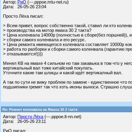
Автор:
РиО
(---.pppoe.mtu-net.ru)
Дата: 26-05-26 23:04
Просто Лёха писал:
> Всем привет, вопрос собственно такой, ставил ли кто коленв
> производства на мотор ямаха 30 2 такта?
> Цена коленвала 14000р (полностью в сборе(без поршней)), 
> сборки самого коленвала и его ресурс.
> Цена ремонта имеющегося коленвала составляет 10000р ко
> работа по разборки и сборки самого коленвала (гарантию п
> отказываются!))))
Менял КВ на ямахе 4 сильном но там закавыка в том что у не
вертикальный вал тоже китайский покупать.
Уточните какие там шлицы и какой идёт вертикалный вал.
А так по сути не вижу проблем по замене - единственное что
подшипники гремят так что хоть иконы выноси. Страшно слуша
Re: Ремонт коленвала на Ямаха 30 2 такта
Автор:
Просто Лёха
(---.pppoe.lt-nn.net)
Дата: 26-05-26 23:11
РиО писал: