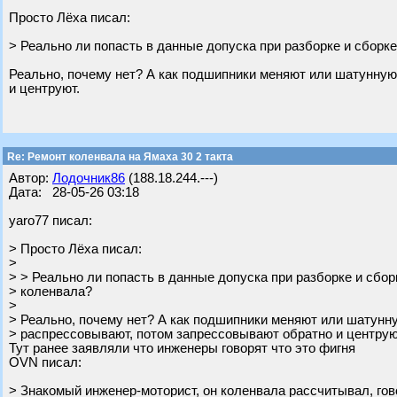
Просто Лёха писал:
> Реально ли попасть в данные допуска при разборке и сборк
Реально, почему нет? А как подшипники меняют или шатунную
и центруют.
Re: Ремонт коленвала на Ямаха 30 2 такта
Автор:
Лодочник86
(188.18.244.---)
Дата: 28-05-26 03:18
yaro77 писал:
> Просто Лёха писал:
>
> > Реально ли попасть в данные допуска при разборке и сбор
> коленвала?
>
> Реально, почему нет? А как подшипники меняют или шатунн
> распрессовывают, потом запрессовывают обратно и центрую
Тут ранее заявляли что инженеры говорят что это фигня
OVN писал:
> Знакомый инженер-моторист, он коленвала рассчитывал, гов