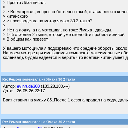
> Просто Лёха писал:
>
> > Всем привет, вопрос собственно такой, ставил ли кто коле
> китайского
> > производства на мотор ямаха 30 2 такта?
>
> Не на лодку, а на мотоцикл, но тоже Ямаха , дважды.
> 1- й отходил 2 тыщи, второй уже около 6ти пробега и живой.
> В общем как повезет.
У вашего мотоцикла я подозреваю что средние обороты около 
На моем моторе при имеющемся комплекте максимальные обор
коленвал), будем надеется и верить что всетаки китай умеет 
Re: Ремонт коленвала на Ямаха 30 2 такта
Автор:
evinrude300
(139.28.180.---)
Дата: 26-05-26 22:17
Брат ставил на ямаху 85..После 1 сезона продал на ходу, дал
Re: Ремонт коленвала на Ямаха 30 2 такта