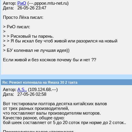
Автор:
РиО
(---.pppoe.mtu-net.ru)
Дата: 26-05-26 23:47
Просто Лёха писал:
> РиО писал:
>
> > Рисковый ты парень.
> > Я бы искал беу чтоб живой или разорился на новый
>
> БУ коленвал не лучшая идея))
Если живой и без косяков почему бы и нет ??
Re: Ремонт коленвала на Ямаха 30 2 такта
Автор:
A.S..
(109.124.68.---)
Дата: 27-05-26 02:58
Вот тестировали полтора десятка китайских валов
от трех разных производителей,
что поставляют валы производителям моторов.
Качество разное, общее одно:
бой шеек составляет от 5 до 20 соток при норме до 2 соток..