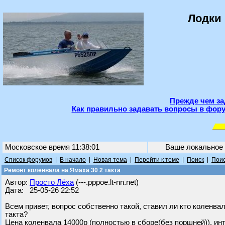
Лодки 
Прежде чем за
Как правильно задавать вопросы в фору
Московское время 11:38:01
Ваше локальное
Список форумов
|
В начало
|
Новая тема
|
Перейти к теме
|
Поиск
|
Поис
Ремонт коленвала на Ямаха 30 2 такта
Автор:
Просто Лёха
(---.pppoe.lt-nn.net)
Дата: 25-05-26 22:52
Всем привет, вопрос собственно такой, ставил ли кто коленвал
такта?
Цена коленвала 14000р (полностью в сборе(без поршней)), инт