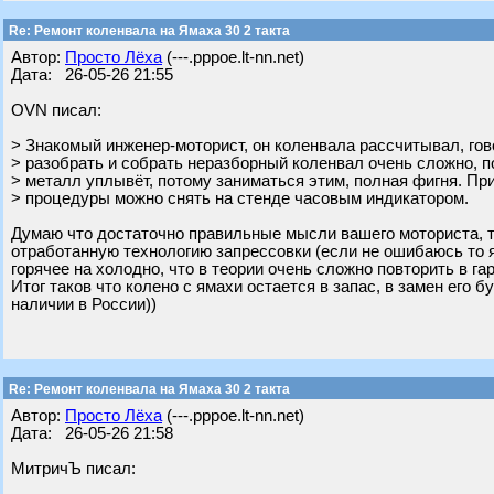
Re: Ремонт коленвала на Ямаха 30 2 такта
Автор:
Просто Лёха
(---.pppoe.lt-nn.net)
Дата: 26-05-26 21:55
OVN писал:
> Знакомый инженер-моторист, он коленвала рассчитывал, гов
> разобрать и собрать неразборный коленвал очень сложно, 
> металл уплывёт, потому заниматься этим, полная фигня. Пр
> процедуры можно снять на стенде часовым индикатором.
Думаю что достаточно правильные мысли вашего моториста, т
отработанную технологию запрессовки (если не ошибаюсь то 
горячее на холодно, что в теории очень сложно повторить в га
Итог таков что колено с ямахи остается в запас, в замен его 
наличии в России))
Re: Ремонт коленвала на Ямаха 30 2 такта
Автор:
Просто Лёха
(---.pppoe.lt-nn.net)
Дата: 26-05-26 21:58
МитричЪ писал: