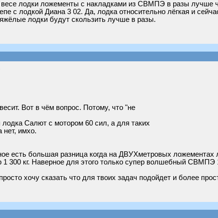
м весе лодки ложементы с накладками из СВМПЭ в разы лучше 
е с лодкой Диана 3 02. Да, лодка относительно лёгкая и сейчас
тяжёлые лодки будут скользить лучше в разы.
)
весит. Вот в чём вопрос. Потому, что "не
 лодка Салют с мотором 60 сил, а для таких
 нет, имхо.
рное есть большая разница когда на ДВУХметровых ложементах л
 300 кг. Наверное для этого только супер волшебный СВМПЭ 10
просто хочу сказать что для твоих задач подойдет и более прос