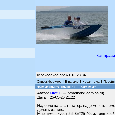
Как прави
Московское время 16:23:34
Список форумов
|
В начало
|
Новая тема
|
Перейти
Ложементы из СВМПЭ 1000, закажем?
Автор:
MikeT
(---.broadband.corbina.ru)
Дата: 25-05-26 21:22
Надоело царапать катер, надо менять лож
делать из него.
Мне нужен кусок 2,5-3м*25-40см, толщиной 