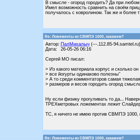
В смысле - огород городить? Да при любо
Имел возможность сравнить на своём прицеп
получалось с ковролином. Так же и более 
Re: Ложементы из СВМПЭ 1000, закажем?
Автор:
ПалМихалыч
(---.112.85-94.samtel.ru
Дата: 26-05-26 06:16
Сергей МО писал:
> Из какого материала корпус и сколько он 
> все йогурты одинаково полезны"
> А то среди комментаторов самая тяжелая
> размеров и весов городить огород смысла
Ну если физику прогуливать то да... Наве
ТРЕХметровых ложементах лежит Слайдер 1
ТС, я ничего не имею против СВМПЭ 1000, 
Re: Ложементы из СВМПЭ 1000, закажем?