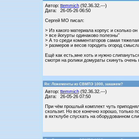
Автор:
ttemmich
(92.36.32.---)
Дата: 26-05-26 06:50
Сергей МО писал:
> Из какого материала корпус и сколько он 
> все йогурты одинаково полезны"
> А то среди комментаторов самая тяжелая
> размеров и весов городить огород смысла
Ещё как есть,мне хоть и нужно слипануться
смотря на ролики домураты скинуть очень 
Re: Ложементы из СВМПЭ 1000, закажем?
Автор:
ttemmich
(92.36.32.---)
Дата: 26-05-26 07:50
При чём прошлый комплект чуть приподнял 
скользит. Но все конечно хорошо, только п
в яхтклубе спускать на оборудованном сли