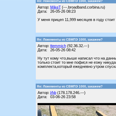
Re: Ложементы из СВМПЭ 1000, закажем?
Автор:
MikeT
(---.broadband.corbina.ru)
Дата: 26-05-26 08:23
У меня прицеп 11,999 месяцев в году стои
Re: Ложементы из СВМПЭ 1000, закажем?
Автор:
ttemmich
(92.36.32.---)
Дата: 26-05-26 08:42
Ну тут кому что,выше написал что на данн
только стоит то мне пофиг,я не езжу нику
комплекта,который ежедневно утром спуск
Re: Ложементы из СВМПЭ 1000, закажем?
Автор:
Иф
(178.178.246.---)
Дата: 03-06-26 23:58