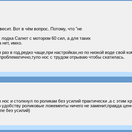
весит. Вот в чём вопрос. Потому, что "не
 лодка Салют с мотором 60 сил, а для таких
 нет, имхо.
 раз в год,редко чаще,при настройках,но по низкой воде свой 
проблематично,тупо нос с трудом отрываю чтобы скатилась.
нос и столкнул по роликам без усилий практически ,а с этим х
о удобству роликовые ложементы ничего не заменит,правда ценн
пе без усилий)