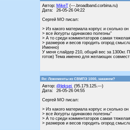
Автор:
MikeT
(---.broadband.corbina.ru)
Дата: 26-05-26 04:22
Сергей МО писал:
> Из какого материала корпус и сколько он 
> все йогурты одинаково полезны"
> А то среди комментаторов самая тяжелая
> размеров и весов городить огород смысла
Именно)
У меня слайдер 210, общий вес за 1300кг.
готов) Тема именно для желающих совмес
Re: Ложементы из СВМПЭ 1000, закажем?
Автор:
@leksei
(95.179.125.---)
Дата: 26-05-26 04:55
Сергей МО писал:
> Из какого материала корпус и сколько он 
> все йогурты одинаково полезны"
> А то среди комментаторов самая тяжелая
> размеров и весов городить огород смысла