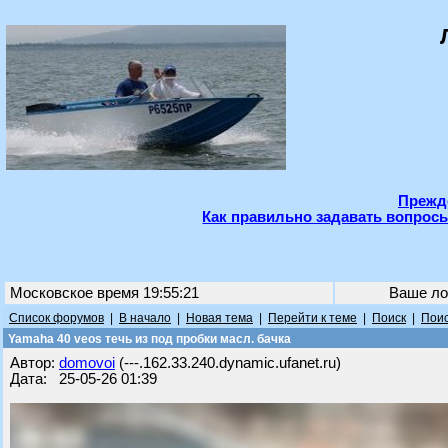
Прежде
Как правильно задавать вопросы
Московское время 19:55:21
Ваше ло
Список форумов
|
В начало
|
Новая тема
|
Перейти к теме
|
Поиск
|
Поис
Yamaha 40 veos течь из под пробки масл. бачка
Автор:
domovoi
(---.162.33.240.dynamic.ufanet.ru)
Дата: 25-05-26 01:39