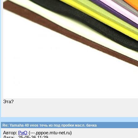
Эта?
Re: Yamaha 40 veos течь из под пробки масл. бачка
Автор:
РиО
(---.pppoe.mtu-net.ru)
Дата: 25-05-26 11:29