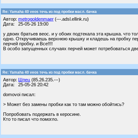
Re: Yamaha 40 veos течь из под пробки масл. бачка
Автор:
metrogoldenmaer
(---.adsl.ellink.ru)
Дата: 25-05-26 19:00
у двоих братьев веос. и у обоих подтекала эта крышка. что т
одно. Откручиваешь верхнюю крышку и кладешь на пробку пе
перчей пробку. и Все!!!!
В особо запущенных случаях перчей может потребоваться две
Re: Yamaha 40 veos течь из под пробки масл. бачка
Автор:
Шпец
(85.26.235.---)
Дата: 25-05-26 20:42
domovoi писал:
> Может без замены пробки как то там можно обойтись?
Попробовать подержать в керосине.
Кто то писал что помогло.