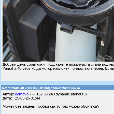
Добрый день соратники! Подскажите пожалуйста стала подтека
Yamaha 40 veos когда мотор наклонен полностью вперед. Если
Re: Yamaha 40 veos течь из под пробки масл. бачка
Автор:
domovoi
(---.162.33.240.dynamic.ufanet.ru)
Дата: 25-05-26 01:44
Может без замены пробки как то там можно обойтись?