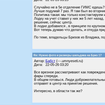
Случайно не в 5е отделение ГИМС едешь?
Лучше подумай 7 раз. Я там был во вторник.
Политика такая: мы только констактируем 
Лодку на учет ставил у них же 5 лет наза
решение, сейчас центр.
В лодке добавился , в принципе по крупному
Вот теперь думаю что делать, и откуда прид
По теме, владельцы Бризов из Владика, п
Re: Нужно фото и размеры шильдика на Бриз 17
Автор:
Бабст
(---.umnyeseti.ru)
Дата: 22-05-26 03:20
Все врезное рассматривают как повреждени
фары спереди.
В общем готовься. Люди доброжелательные,
отправят в центр на принятие решения.
Интересно, в области так же?