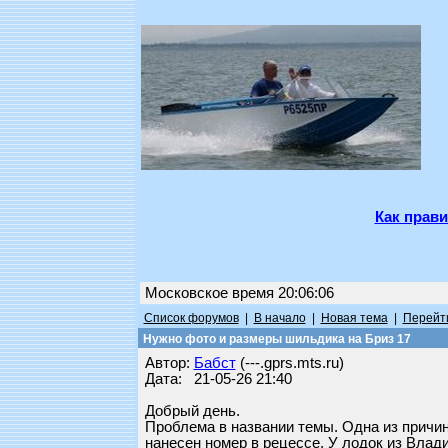
Как прави
Московское время 20:06:06
Список форумов
|
В начало
|
Новая тема
|
Перейти
Нужно фото и размеры шильдика на Бриз 17
Автор:
Бабст
(---.gprs.mts.ru)
Дата: 21-05-26 21:40
Добрый день.
Проблема в названии темы. Одна из причи
нанесен номер в рецессе. У лодок из Влади