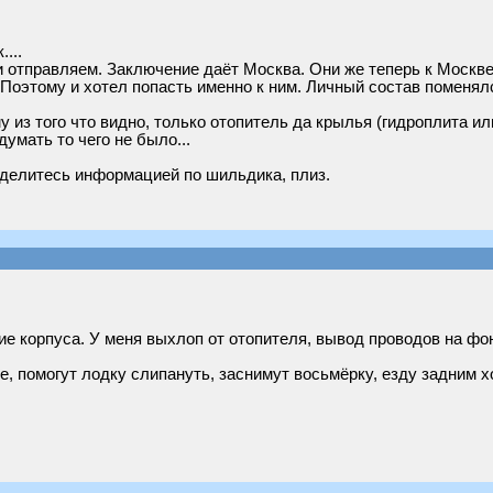
...
и отправляем. Заключение даёт Москва. Они же теперь к Москве
д. Поэтому и хотел попасть именно к ним. Личный состав помен
 из того что видно, только отопитель да крылья (гидроплита или
умать то чего не было...
оделитесь информацией по шильдика, плиз.
е корпуса. У меня выхлоп от отопителя, вывод проводов на фон
 помогут лодку слипануть, заснимут восьмёрку, езду задним хо