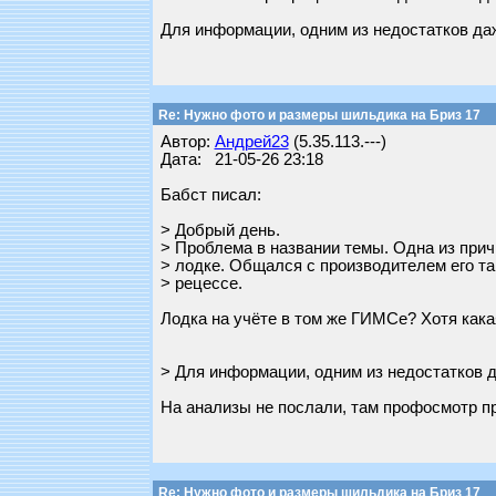
Для информации, одним из недостатков даж
Re: Нужно фото и размеры шильдика на Бриз 17
Автор:
Андрей23
(5.35.113.---)
Дата: 21-05-26 23:18
Бабст писал:
> Добрый день.
> Проблема в названии темы. Одна из при
> лодке. Общался с производителем его та
> рецессе.
Лодка на учёте в том же ГИМСе? Хотя какая
> Для информации, одним из недостатков д
На анализы не послали, там профосмотр п
Re: Нужно фото и размеры шильдика на Бриз 17