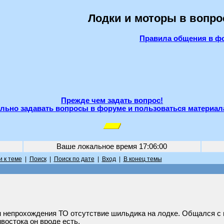
Лодки и моторы в вопро
Правила общения в ф
Прежде чем задать вопрос!
льно задавать вопросы в форуме и пользоваться материал
Ваше локальное время
17:06:00
 к теме
|
Поиск
|
Поиск по дате
|
Вход
|
В конец темы
н непрохождения ТО отсутствие шильдика на лодке. Общался с 
востока он вроде есть.