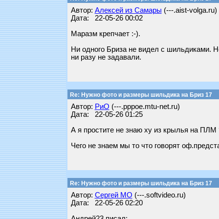
Автор:
Алексей из Самары
(---.aist-volga.ru)
Дата: 22-05-26 00:02
Маразм крепчает :-).
Ни одного Бриза не видел с шильдиками. Н
ни разу не задавали.
Re: Нужно фото и размеры шильдика на Бриз 17
Автор:
РиО
(---.pppoe.mtu-net.ru)
Дата: 22-05-26 01:25
А я простите не знаю ху из крылья на ПЛМ
Чего не знаем мы то что говорят оф.предст
Re: Нужно фото и размеры шильдика на Бриз 17
Автор:
Сергей МО
(---.softvideo.ru)
Дата: 22-05-26 02:20
Андрей23 писал: