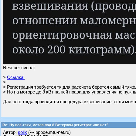
Rescuer писал:
>
Ссылка.
>
> Регистрация требуется тк для рассчета берется самый тяж
> Но на моторе до 8 кВт на ней права для управления не нужн
Для чего тогда проводится процедура взвешивание, если мож
Re: Ну всё-таки, метла под 8 Ветерком регистрат или нет?
Автор:
solik
(---.pppoe.mtu-net.ru)