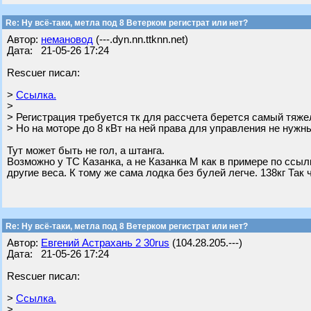
Re: Ну всё-таки, метла под 8 Ветерком регистрат или нет?
Автор:
немановод
(---.dyn.nn.ttknn.net)
Дата: 21-05-26 17:24
Rescuer писал:
>
Ссылка.
>
> Регистрация требуется тк для рассчета берется самый тяж
> Но на моторе до 8 кВт на ней права для управления не нужн
Тут может быть не гол, а штанга.
Возможно у ТС Казанка, а не Казанка М как в примере по ссыл
другие веса. К тому же сама лодка без булей легче. 138кг Так 
Re: Ну всё-таки, метла под 8 Ветерком регистрат или нет?
Автор:
Евгений Астрахань 2 30rus
(104.28.205.---)
Дата: 21-05-26 17:24
Rescuer писал:
>
Ссылка.
>