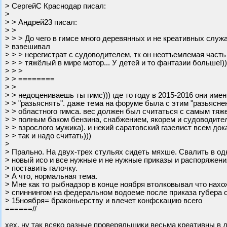
> СергейС Краснодар писал:
>
> > Андрей23 писал:
> >
> > > До чего в гимсе много деревянных и не креативных служ
> взвешивал
> > > нерегистрат с судоводителем, тк он неотъемлемая часть
> > > тяжёлый в мире мотор... У детей и то фантазии больше!))
> > >
> > ========
> >
> > недоцениваешь ты гимс))) где то году в 2015-2016 они име
> > "разьяснять". даже тема на форуме была с этим "разьяснен
> > областного гимса. вес должен был считаться с самым тяж
> > полным баком бензина, снабжением, якорем и судоводите
> > взрослого мужика). и некий саратовский газелист всем док
> > так и надо считать)))
>
> Прально. На двух-трех стульях сидеть мяхше. Свалить в одн
> новый исо и все нужные и не нужные приказы и распоряжени
> поставить галочку.
> А что, нормальная тема.
> Мне как то рыбнадзор в конце ноября втолковывал что нахо
> спиннингом на федеральном водоеме после приказа губера о
> 15ноября= браконьерству и влечет конфскацию всего
======//
хех, ну так всяко разные проверяльщики весьма креативны в 