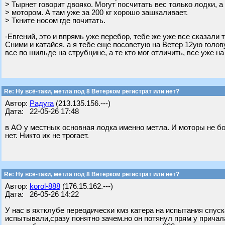
> Тырнет говорит двояко. Могут посчитать вес только лодки, а
> мотором. А там уже за 200 кг хорошо зашкаливает.
> Ткните носом где почитать.
-Евгений, это и впрямь уже перебор, тебе же уже все сказали 
Сними и катайся. а я тебе еще посоветую на Ветер 12ую голов
все по шильде на струбцине, а те кто мог отличить, все уже на
Re: Ну всё-таки, метла под 8 Ветерком регистрат или нет?
Автор:
Радуга
(213.135.156.---)
Дата: 22-05-26 17:48
в АО у местных основная лодка именно метла. И моторы не бол
нет. Никто их не трогает.
Re: Ну всё-таки, метла под 8 Ветерком регистрат или нет?
Автор:
korol-888
(176.15.162.---)
Дата: 26-05-26 14:22
У нас в яхтклубе переодически кмз катера на испытания спуск
испытывали,сразу понятно зачем.но он потянул прям у причала