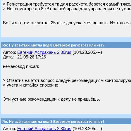
> Регистрация требуется тк для рассчета берется самый тяж
> Но на моторе до 8 кВт на ней права для управления не нужн
Вот и я о том же читал. 25 лыс допускается вешать. Из того с
Re: Ну всё-таки, метла под 8 Ветерком регистрат или нет?
Автор:
Евгений Астрахань 2 30rus
(104.28.205.---)
Дата: 21-05-26 17:26
немановод писал:
> Ответив на этот вопрос следуй рекомендациям контролирую
> учета и катайся спокойно
Эти устные рекомендации к делу не пришьёшь.
Re: Ну всё-таки, метла под 8 Ветерком регистрат или нет?
Автор:
Евгений Астрахань 2 30rus
(104.28.205.---)