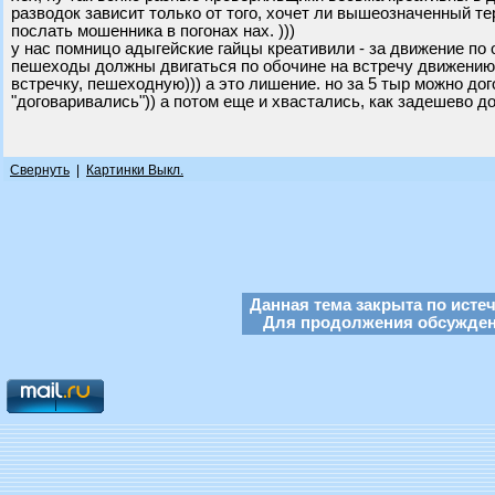
разводок зависит только от того, хочет ли вышеозначенный т
послать мошенника в погонах нах. )))
у нас помницо адыгейские гайцы креативили - за движение по
пешеходы должны двигаться по обочине на встречу движению
встречку, пешеходную))) а это лишение. но за 5 тыр можно до
"договаривались")) а потом еще и хвастались, как задешево до
Свернуть
|
Картинки Выкл.
Данная тема закрыта по исте
Для продолжения обсуждени