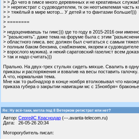
> > До чего в гимсе много деревянных и не креативных служа
> > нерегистрат с судоводителем, тк он неотъемлемая часть к
> > тяжёлый в мире мотор... У детей и то фантазии больше!)))
> >
> ========
>
> недоцениваешь ты гимс))) где то году в 2015-2016 они именн
> "разьяснять". даже тема на форуме была с этим "разьяснени
> областного гимса. вес должен был считаться с самым тяже
> полным баком бензина, снабжением, якорем и судоводителе
> взрослого мужика). и некий саратовский газелист всем доказ
> так и надо считать)))
Прально. На двух-трех стульях сидеть мяхше. Свалить в одну 
приказы и распоряжения и взвалив на весы поставить галочку.
А что, нормальная тема.
Мне как то рыбнадзор в конце ноября втолковывал что нахож
приказа губера о закрытии навигации мс с 15ноября= браконь
Re: Ну всё-таки, метла под 8 Ветерком регистрат или нет?
Автор:
СергейС Краснодар
(---.avanta-telecom.ru)
Дата: 26-05-26 20:34
Моторогубитель писал: