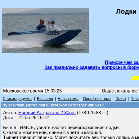
Лодки 
Прежде чем за
Как правильно задавать вопросы в фору
Московское время 15:03:25
Ваше локальное
Список форумов
|
В начало
|
Новая тема
|
Перейти к теме
|
Поиск
|
Поис
Ну всё-таки, метла под 8 Ветерком регистрат или нет?
Автор:
Евгений Астрахань 2 30rus
(178.176.88.---)
Дата: 21-05-26 16:12
Был в ГИМСЕ, узнать насчёт переоформления лодки.
Сказали мозг не ипи, сними с учёта и катайся.
Тырнет говорит двояко. Могут посчитать вес только лодки, а м