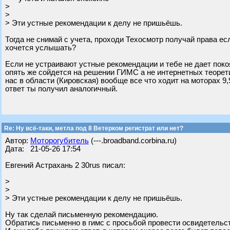
>
>
> Эти устные рекомендации к делу не пришьёшь.
Тогда не снимай с учета, проходи Техосмотр получай права е
хочется услышать?
Если не устраивают устные рекомендации и тебе не дает пок
опять же сойдется на решении ГИМС а не интернетных теорети
нас в области (Кировская) вообще все что ходит на моторах 9,
ответ ты получил аналогичный.
Re: Ну всё-таки, метла под 8 Ветерком регистрат или нет?
Автор:
Моторогубитель
(---.broadband.corbina.ru)
Дата: 21-05-26 17:54
Евгений Астрахань 2 30rus писал:
>
>
> Эти устные рекомендации к делу не пришьёшь.
Ну так сделай письменную рекомендацию.
Обратись письменно в гимс с просьбой провести освидетельс