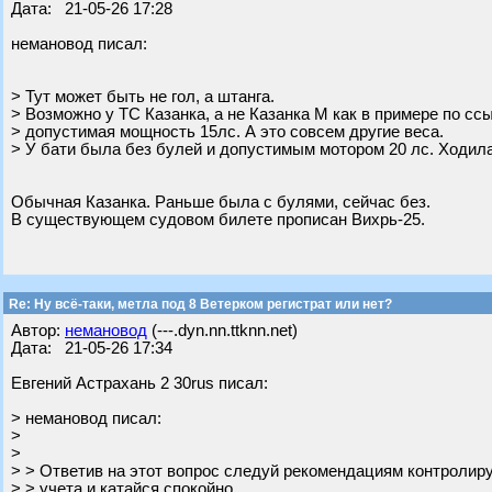
Дата: 21-05-26 17:28
немановод писал:
> Тут может быть не гол, а штанга.
> Возможно у ТС Казанка, а не Казанка М как в примере по сс
> допустимая мощность 15лс. А это совсем другие веса.
> У бати была без булей и допустимым мотором 20 лс. Ходила
Обычная Казанка. Раньше была с булями, сейчас без.
В существующем судовом билете прописан Вихрь-25.
Re: Ну всё-таки, метла под 8 Ветерком регистрат или нет?
Автор:
немановод
(---.dyn.nn.ttknn.net)
Дата: 21-05-26 17:34
Евгений Астрахань 2 30rus писал:
> немановод писал:
>
>
> > Ответив на этот вопрос следуй рекомендациям контролир
> > учета и катайся спокойно