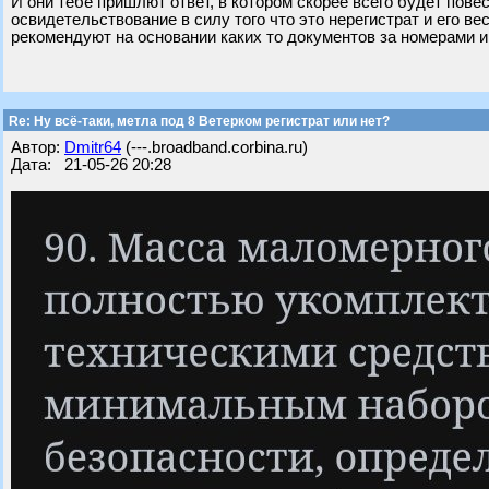
И они тебе пришлют ответ, в котором скорее всего будет повес
освидетельствование в силу того что это нерегистрат и его вес
рекомендуют на основании каких то документов за номерами и 
Re: Ну всё-таки, метла под 8 Ветерком регистрат или нет?
Автор:
Dmitr64
(---.broadband.corbina.ru)
Дата: 21-05-26 20:28