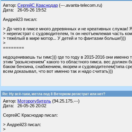
Автор:
СергейС Краснодар
(---.avanta-telecom.ru)
Дата: 26-05-26 19:52
Андрей23 писал:
> До чего в гимсе много деревянных и не креативных служак!
> нерегистрат с судоводителем, тк он неотъемлемая часть ком
> тяжёлый в мире мотор... У детей и то фантазии больше!)))
>
========
недоцениваешь ты гимс))) где то году в 2015-2016 они именно 
этим "разьяснением" какого то областного гимса. вес должен
баком бензина, снабжением, якорем и судоводителем(типа сре
всем доказывал, что вот именно так и надо считать)))
Re: Ну всё-таки, метла под 8 Ветерком регистрат или нет?
Автор:
Моторогубитель
(94.25.175.---)
Дата: 26-05-26 20:02
СергейС Краснодар писал:
> Андрей23 писал:
>