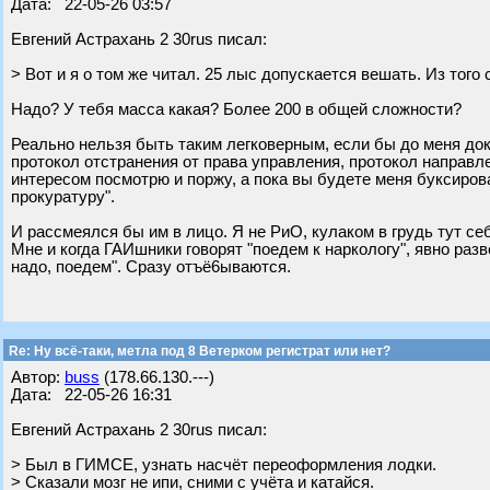
Дата: 22-05-26 03:57
Евгений Астрахань 2 30rus писал:
> Вот и я о том же читал. 25 лыс допускается вешать. Из того
Надо? У тебя масса какая? Более 200 в общей сложности?
Реально нельзя быть таким легковерным, если бы до меня до
протокол отстранения от права управления, протокол направле
интересом посмотрю и поржу, а пока вы будете меня буксирова
прокуратуру".
И рассмеялся бы им в лицо. Я не РиО, кулаком в грудь тут себ
Мне и когда ГАИшники говорят "поедем к наркологу", явно разво
надо, поедем". Сразу отъё6ываются.
Re: Ну всё-таки, метла под 8 Ветерком регистрат или нет?
Автор:
buss
(178.66.130.---)
Дата: 22-05-26 16:31
Евгений Астрахань 2 30rus писал:
> Был в ГИМСЕ, узнать насчёт переоформления лодки.
> Сказали мозг не ипи, сними с учёта и катайся.