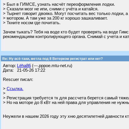
> Был в ГИМСЕ, узнать насчёт переоформления лодки.
> Сказали мозг не ипи, сними с учёта и катайся.
> Тырнет говорит двояко. Могут посчитать вес только лодки, а
> мотором. А там уже за 200 кг хорошо зашкаливает.
> Ткните носом где почитать.
Зачем тыкать? Тебя на воде кто будет проверять на воде Гимс
рекомендациям контролирующего органа. Снимай с учета и ка
Re: Ну всё-таки, метла под 8 Ветерком регистрат или нет?
Автор:
Lёha86
(---.pppoe.mtu-net.ru)
Дата: 21-05-26 17:22
Rescuer писал:
>
Ссылка.
>
> Регистрация требуется тк для рассчета берется самый тяж
> Но на моторе до 8 кВт на ней права для управления не нужн
Неужели в нашем 2026 году эту хню десятилетней давности кто