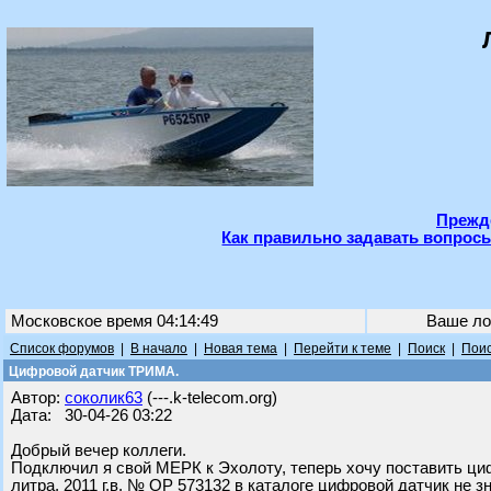
Прежде
Как правильно задавать вопросы
Московское время 04:14:49
Ваше ло
Список форумов
|
В начало
|
Новая тема
|
Перейти к теме
|
Поиск
|
Поис
Цифровой датчик ТРИМА.
Автор:
соколик63
(---.k-telecom.org)
Дата: 30-04-26 03:22
Добрый вечер коллеги.
Подключил я свой МЕРК к Эхолоту, теперь хочу поставить ц
литра, 2011 г.в. № OP 573132 в каталоге цифровой датчик не з