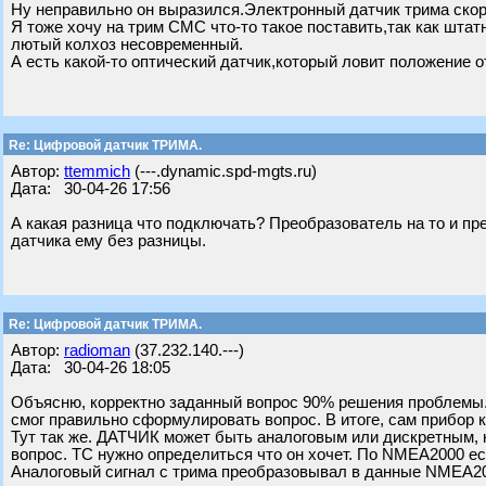
Ну неправильно он выразился.Электронный датчик трима скор
Я тоже хочу на трим СМС что-то такое поставить,так как штат
лютый колхоз несовременный.
А есть какой-то оптический датчик,который ловит положение 
Re: Цифровой датчик ТРИМА.
Автор:
ttemmich
(---.dynamic.spd-mgts.ru)
Дата: 30-04-26 17:56
А какая разница что подключать? Преобразователь на то и пр
датчика ему без разницы.
Re: Цифровой датчик ТРИМА.
Автор:
radioman
(37.232.140.---)
Дата: 30-04-26 18:05
Объясню, корректно заданный вопрос 90% решения проблемы. 
смог правильно сформулировать вопрос. В итоге, сам прибор к
Тут так же. ДАТЧИК может быть аналоговым или дискретным, к
вопрос. ТС нужно определиться что он хочет. По NMEA2000 ест
Аналоговый сигнал с трима преобразовывал в данные NMEA200