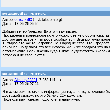
Re: Цифровой датчик ТРИМА.
Автор:
соколик63
(---.k-telecom.org)
Дата: 17-05-26 05:54
Добрый вечер Алексей. Да это я вам писал.
Про кабель я понял,полагаю что можно без него обойтись,глав
другого цвета, вот и пытаюсь разобраться. Видимо глупо пола
15 тыров это как то неправильно. Народ не стесняясь продаё
аригинал, но делают это всё китаёзы и они же продают это на а
автомобилях. Если знаешь куда тыкать будет стоить 3 копейк
потолка и не стесняются...
Re: Цифровой датчик ТРИМА.
Автор:
Aleksey82821
(5.253.114.---)
Дата: 17-05-26 07:21
Я в электрике не силен, информации тогда по подключению бы
доставкой сдэком, но это было в 22м кажется.
Надеюсь вам повезет подключить напрямую.