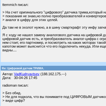
ttemmich писал:
> На счет оригинального "цифрового" датчика трима,который н
> показания не знаю,но полно преобразователей и конвертеро
> аналог в цифру для этих целей.
Да там не в эхолот нужно, а в шину смарткрафт эту инфу загна
Я с ходу не нашел замену аналогового датчика на цифровой д
цифровой датчик есть, и преобразователь аналог-цифра с огр
нем стоит, его партномер, и посмотреть на каких моторах так
капотом может выяснится что его подключить некуда. Или еще 
видны....
Re: Цифровой датчик ТРИМА.
Автор:
VadKudryavtsev
(188.162.175.---)
Дата: 30-04-26 17:45
radioman писал:
> Без обид.
> Не для подкола, что вы понимаете под ЦИФРОВЫМ датчико
> виде цифр?