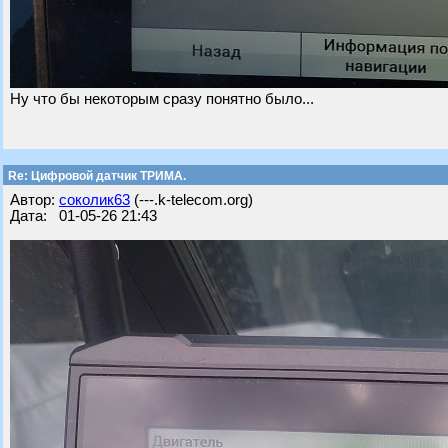
Ну что бы некоторым сразу понятно было...
Re: Цифровой датчик ТРИМА.
Автор:
соколик63
(---.k-telecom.org)
Дата: 01-05-26 21:43