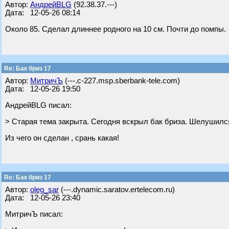
Автор:
АндрейBLG
(92.38.37.---)
Дата: 12-05-26 08:14
Около 85. Сделал длиннее родного на 10 см. Почти до помпы.
Re: Бак бриз 17
Автор:
МитричЪ
(---.c-227.msp.sberbank-tele.com)
Дата: 12-05-26 19:50
АндрейBLG писал:
> Старая тема закрыта. Сегодня вскрыл бак бриза. Шелушился
Из чего он сделан , срань какая!
Re: Бак бриз 17
Автор:
oleg_sar
(---.dynamic.saratov.ertelecom.ru)
Дата: 12-05-26 23:40
МитричЪ писал: