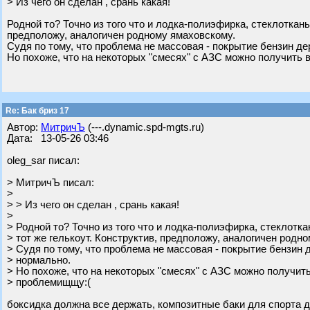
> Из чего он сделан , срань какая!
Родной то? Точно из того что и лодка-полиэфирка, стеклоткань
предположу, аналогичен родному ямаховскому.
Судя по тому, что проблема не массовая - покрытие бензин де
Но похоже, что на некоторых "смесях" с АЗС можно получить 
Re: Бак бриз 17
Автор:
МитричЪ
(---.dynamic.spd-mgts.ru)
Дата: 13-05-26 03:46
oleg_sar писал:
> МитричЪ писал:
>
> > Из чего он сделан , срань какая!
>
> Родной то? Точно из того что и лодка-полиэфирка, стеклотк
> тот же гелькоут. Конструктив, предположу, аналогичен родн
> Судя по тому, что проблема не массовая - покрытие бензин д
> нормально.
> Но похоже, что на некоторых "смесях" с АЗС можно получить
> проблемищщу:(
боксидка должна все держать, композитные баки для спорта д