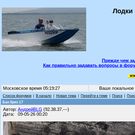
Лодки 
Прежде чем за
Как правильно задавать вопросы в фору
Московское время 05:19:27
Ваше локальное
Список форумов
|
В начало
|
Новая тема
|
Перейти к теме
|
Поиск
|
Поис
Бак бриз 17
Автор:
АндрейBLG
(92.38.37.---)
Дата: 09-05-26 00:20