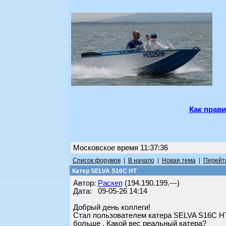
Как прави
Московское время 11:37:36
Список форумов
|
В начало
|
Новая тема
|
Перейти
Катер SELVA S16C HT
Автор:
Раскеп
(194.190.199.---)
Дата: 09-05-26 14:14
Добрый день коллеги!
Стал пользователем катера SELVA S16C HT 
больше . Какой вес реальный катера?