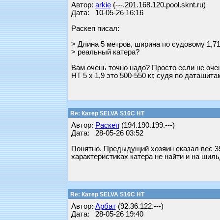
Автор:
arkie
(---.201.168.120.pool.sknt.ru)
Дата: 10-05-26 16:16
Раскеп писал:
> Длина 5 метров, ширина по судовому 1,71
> реальный катера?
Вам очень точно надо? Просто если не очен
HT 5 х 1,9 это 500-550 кг, судя по даташи
Re: Катер SELVA S16C HT
Автор:
Раскеп
(194.190.199.---)
Дата: 28-05-26 03:52
Понятно. Предыдущий хозяин сказал вес 350
характеристиках катера не найти и на шиль
Re: Катер SELVA S16C HT
Автор:
Арбат
(92.36.122.---)
Дата: 28-05-26 19:40