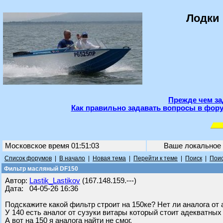
Лодки 
Прежде чем за
Как правильно задавать вопросы в фору
Московское время 01:51:03
Ваше локальное
Список форумов
|
В начало
|
Новая тема
|
Перейти к теме
|
Поиск
|
Поис
Фильтр масляный DF150
Автор:
Lastik_Lastikov
(167.148.159.---)
Дата: 04-05-26 16:36
Подскажите какой фильтр строит на 150ке? Нет ли аналога от 
У 140 есть аналог от сузуки витары который стоит адекватных 
А вот на 150 я аналога найти не смог.