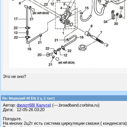
Это не оно?
Re: Меркурий 40 Е0( 2 ц. 2 такт)
Автор:
федот68( Калуга)
(---.broadband.corbina.ru)
Дата: 12-05-26 03:20
Погодьте.
На многих 2ц2т есть система циркуляции смазки ( конденсата)