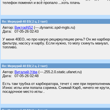
телефон поменял и всё пропало ...хоть плачь
Re: Меркурий 40 Е0( 2 ц. 2 такт)
Автор:
ВикторN52
(---.dynamic.spd-mgts.ru)
Дата: 07-05-26 02:43
У меня 40ЕО, но про какую рециркуляцию речь? Он же карбюр
фильтру, насосу и карбу. Если нужно, то могу скинуть мануал,
топливо.
Re: Меркурий 40 Е0( 2 ц. 2 такт)
Автор:
Виталий-Уфа
(---.255.2.0.static.ufanet.ru)
Дата: 07-05-26 02:48
Есть там трубка от карбюратора, течет с нее при переполнени
Износ иглы или попала соринка. Снимай Карб, ничего не крути,
посадочное место иглы .