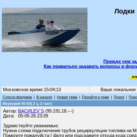
Лодки 
Прежде чем за
Как правильно задавать вопросы в фору
Московское время 15:04:13
Ваше локальное
Список форумов
|
В начало
|
Новая тема
|
Перейти к теме
|
Поиск
|
Поис
Меркурий 40 Е0( 2 ц. 2 такт)
Автор:
ВАСИLEV`S
(95.191.18.---)
Дата: 05-05-26 23:39
Здравствуйте уважаемые.
Нужна схема подключения трубок рециркуляции топлива на Ме
Помогите пожалуйста ( фото или подскажите откуда куда соед