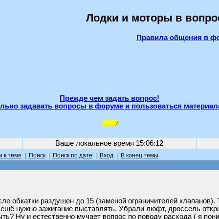
Лодки и моторы в вопро
Правила общения в ф
Прежде чем задать вопрос!
льно задавать вопросы в форуме и пользоваться материал
Ваше локальное время
15:06:12
 к теме
|
Поиск
|
Поиск по дате
|
Вход
|
В конец темы
сле обкатки раздушен до 15 (заменой ограничителей клапанов). 
 ещё нужно зажигание выставлять. Убрали люфт, дроссель откры
быть? Ну и естественно мучает вопрос по поводу расхода ( я пон