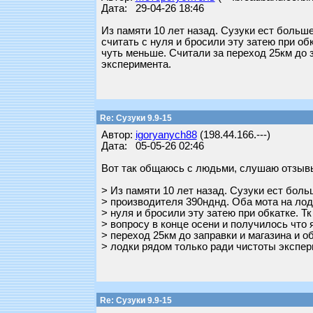
Дата: 29-04-26 18:46
Из памяти 10 лет назад. Сузуки ест больш
считать с нуля и бросили эту затею при об
чуть меньше. Считали за переход 25км до з
эксперимента.
Re: Сузуки 9.9-15
Автор:
igoryanych88
(198.44.166.---)
Дата: 05-05-26 02:46
Вот так общаюсь с людьми, слушаю отзывы,
> Из памяти 10 лет назад. Сузуки ест боль
> производителя 390нднд. Оба мота на ло
> нуля и бросили эту затею при обкатке. 
> вопросу в конце осени и получилось что 
> переход 25км до заправки и магазина и об
> лодки рядом только ради чистоты экспер
Re: Сузуки 9.9-15