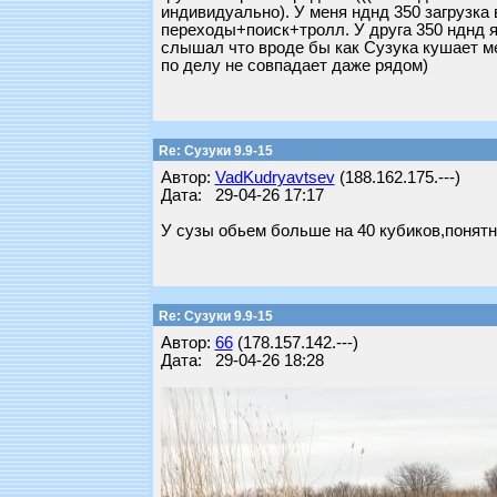
индивидуально). У меня нднд 350 загрузка 
переходы+поиск+тролл. У друга 350 нднд ям
слышал что вроде бы как Сузука кушает ме
по делу не совпадает даже рядом)
Re: Сузуки 9.9-15
Автор:
VadKudryavtsev
(188.162.175.---)
Дата: 29-04-26 17:17
У сузы обьем больше на 40 кубиков,понятн
Re: Сузуки 9.9-15
Автор:
66
(178.157.142.---)
Дата: 29-04-26 18:28