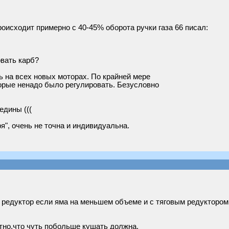
происходит примерно с 40-45% оборота ручки газа 66 писал:
овать карб?
 на всех новых моторах. По крайней мере
орые ненадо было регулировать. Безусловно
едины (((
я", очень не точна и индивидуальна.
едуктор если яма на меньшем объеме и с тяговым редуктором ( 
тно,что чуть побольше кушать должна.