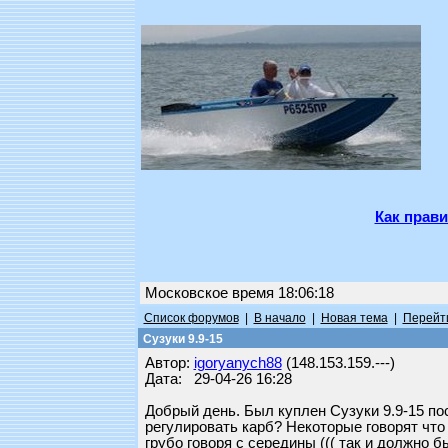
Как прави
Московское время 18:06:18
Список форумов
|
В начало
|
Новая тема
|
Перейти
Сузуки 9.9-15
Автор:
igoryanych88
(148.153.159.---)
Дата: 29-04-26 16:28
Добрый день. Был куплен Сузуки 9.9-15 по
регулировать карб? Некоторые говорят что
грубо говоря с середины ((( так и должно 