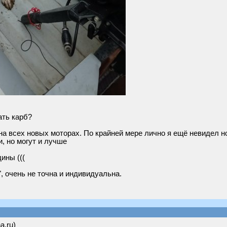
ать карб?
на всех новых моторах. По крайней мере лично я ещё невидел н
, но могут и лучше
ины (((
", очень не точна и индивидуальна.
a.ru)