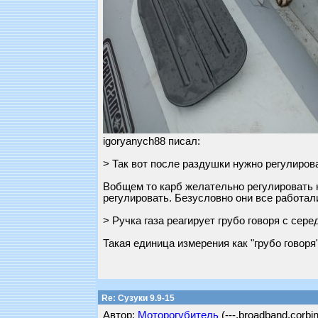
igoryanych88 писал:
> Так вот после раздушки нужно регулиров
Вобщем то карб желательно регулировать 
регулировать. Безусловно они все работали
> Ручка газа реагирует грубо говоря с серед
Такая единица измерения как "грубо говоря
Re: Сузуки 9.9-15
Автор:
Моторогубитель
(---.broadband.corbin