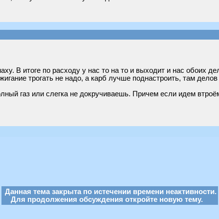
аху. В итоге по расходу у нас то на то и выходит и нас обоих д
жигание трогать не надо, а карб лучше поднастроить, там делов 
олный газ или слегка не докручиваешь. Причем если идем втроём
Данная тема закрыта по истечении времени неактивности.
Для продолжения обсуждения откройте новую тему.