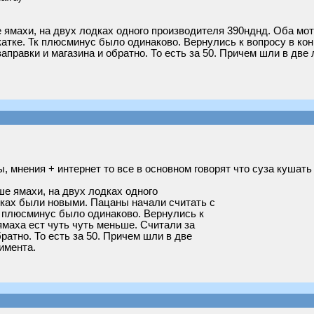
е ямахи, на двух лодках одного производителя 390нднд. Оба м
катке. Тк плюсминус было одинаково. Вернулись к вопросу в кон
аправки и магазина и обратно. То есть за 50. Причем шли в две
 мнения + интернет то все в основном говорят что суза кушат
ше ямахи, на двух лодках одного
дках были новыми. Пацаны начали считать с
Тк плюсминус было одинаково. Вернулись к
ямаха ест чуть чуть меньше. Считали за
ратно. То есть за 50. Причем шли в две
имента.