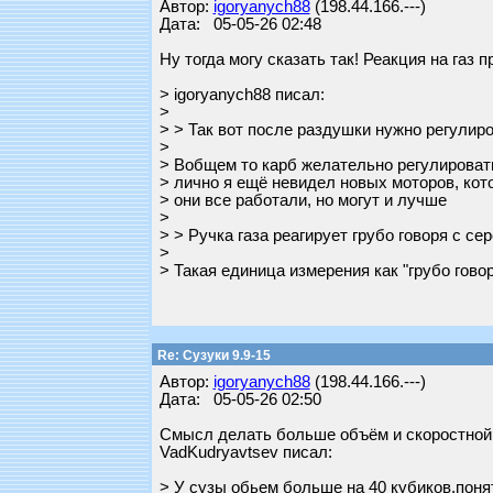
Автор:
igoryanych88
(198.44.166.---)
Дата: 05-05-26 02:48
Ну тогда могу сказать так! Реакция на газ 
> igoryanych88 писал:
>
> > Так вот после раздушки нужно регулир
>
> Вобщем то карб желательно регулировать
> лично я ещё невидел новых моторов, кот
> они все работали, но могут и лучше
>
> > Ручка газа реагирует грубо говоря с сер
>
> Такая единица измерения как "грубо говор
Re: Сузуки 9.9-15
Автор:
igoryanych88
(198.44.166.---)
Дата: 05-05-26 02:50
Смысл делать больше объём и скоростной р
VadKudryavtsev писал:
> У сузы обьем больше на 40 кубиков,поня