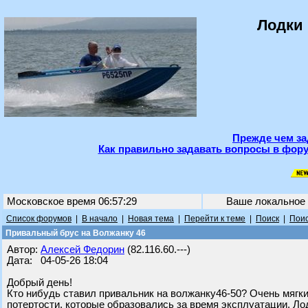
Лодки 
Прежде чем за
Как правильно задавать вопросы в фору
Московское время 06:57:29
Ваше локальное
Список форумов
|
В начало
|
Новая тема
|
Перейти к теме
|
Поиск
|
Поис
Привальный брус на Волжанку 46
Автор:
Алексей Федорин
(82.116.60.---)
Дата: 04-05-26 18:04
Добрый день!
Кто нибудь ставил привальник на волжанку46-50? Очень мягк
потертости, которые образовались за время эксплуатации. Лод