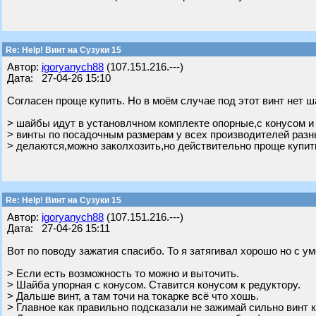
Re: Help! Винт на Сузуки 15
Автор:
igoryanych88
(107.151.216.---)
Дата: 27-04-26 15:10
Согласен проще купить. Но в моём случае под этот винт нет ша
> шайбы идут в установлчном комплекте опорные,с конусом и
> винты по посадочным размерам у всех производителей разны
> делаются,можно заколхозить,но действительно проще купить
Re: Help! Винт на Сузуки 15
Автор:
igoryanych88
(107.151.216.---)
Дата: 27-04-26 15:11
Вот по поводу зажатия спасибо. То я затягивал хорошо но с у
> Если есть возможность то можно и выточить.
> Шайба упорная с конусом. Ставится конусом к редуктору.
> Дальше винт, а там точи на токарке всё что хошь.
> Главное как правильно подсказали не зажимай сильно винт 