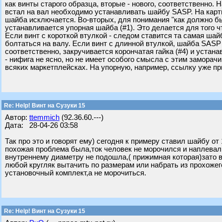
как винты старого образца, вторые - нового, соответственно. 
встал на вал необходимо устанавливать шайбу SASP. На карти
шайба исключается. Во-вторых, для понимания "как должно бы
устанавливается упорная шайба (#1). Это делается для того чт
Если винт с короткой втулкой - следом ставится та самая шай
болтаться на валу. Если винт с длинной втулкой, шайба SASP 
соответственно, закручивается корончатая гайка (#4) и устанав
- нифига не ясно, но не имеет особого смысла с этим заморачи
всяких маркетплейсках. На упорную, например, ссылку уже пр
Re: Help! Винт на Сузуки 15
Автор:
ttemmich
(92.36.60.---)
Дата: 28-04-26 03:58
Так про это и говорят ему) сегодня к примеру ставил шайбу о
похожая проблема была,ток человек не морочился и наплевал 
внутреннему диаметру не подошла,( прижимная которая)зато в
любой кругляк вытачить по размерам или набрать из прохожег
установочный комплект,а не морочиться.
Re: Help! Винт на Сузуки 15