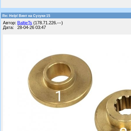
Re: Help! Винт на Сузуки 15
Автор:
BaltieTs
(178.71.226.---)
Дата: 28-04-26 03:47