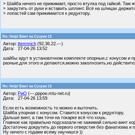
> Шайба ничего не прижимает, просто втулка под гайкой. Там ж
> закрутить от руки и вставить шплинт. Всё на шлицах держитс
> лопастей сам прижимается к редуктору.
Re: Help! Винт на Сузуки 15
Автор:
ttemmich
(92.36.22.---)
Дата: 27-04-26 13:52
шайбы идут в установлчном комплекте опорные,с конусом и п
разные,для этого и делаются,можно заколхозить,но действите
Re: Help! Винт на Сузуки 15
Автор:
РиО
(---.pppoe.mtu-net.ru)
Дата: 27-04-26 13:59
Если есть возможность то можно и выточить.
Шайба упорная с конусом. Ставится конусом к редуктору.
Дальше винт, а там точи на токарке всё что хошь.
Главное как правильно подсказали не зажимай сильно винт ко
Достаточно докрутить до первого отверстия без фанатизма и 
Ну ничего с годами всему научишся ))