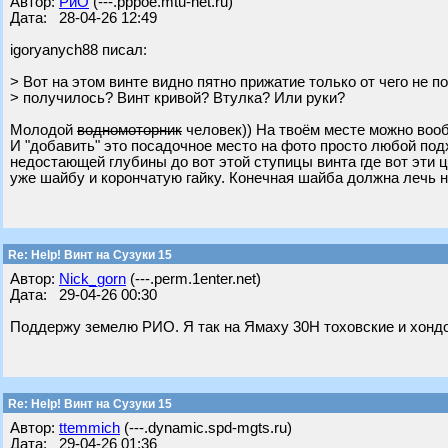
Автор:
РиО
(---.pppoe.mtu-net.ru)
Дата: 28-04-26 12:49
igoryanych88 писал:
> Вот на этом винте видно пятно прижатие только от чего не п
> получилось? Винт кривой? Втулка? Или руки?
Молодой
водномоторник
человек)) На твоём месте можно воо
И "добавить" это посадочное место на фото просто любой под
недостающей глубины до вот этой ступицы винта где вот эти ц
уже шайбу и корончатую гайку. Конечная шайба должна лечь на
Re: Help! Винт на Сузуки 15
Автор:
Nick_gorn
(---.perm.1enter.net)
Дата: 29-04-26 00:30
Поддержу земелю РИО. Я так на Ямаху 30Н тоховские и хонд
Re: Help! Винт на Сузуки 15
Автор:
ttemmich
(---.dynamic.spd-mgts.ru)
Дата: 29-04-26 01:36