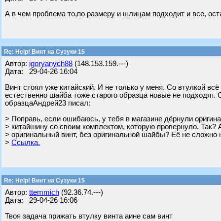
А в чем проблема то,по размеру и шлицам подходит и все, ос
Re: Help! Винт на Сузуки 15
Автор:
igoryanych88
(148.153.159.---)
Дата: 29-04-26 16:04
Винт стоял уже китайский. И не только у меня. Со втулкой всё
естественно шайба тоже старого образца новые не подходят. О
образцаАндрей23 писал:
> Поправь, если ошибаюсь, у тебя в магазине дёрнули оригин
> китайшину со своим комплектом, которую провернуло. Так? 
> оригинальный винт, без оригинальной шайбы? Её не сложно н
>
Ссылка.
Re: Help! Винт на Сузуки 15
Автор:
ttemmich
(92.36.74.---)
Дата: 29-04-26 16:06
Твоя задача прижать втулку винта аине сам винт