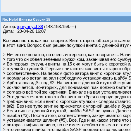
Re: Help! Винт на Сузуки 15
Автор:
igoryanych88
(148.153.159.---)
Дата: 29-04-26 16:07
Всё именно так как вы говорите. Винт старого образца и само
в этот винт. Вопрос был решен покупкой винта с длинной втулко
> Ничего не понятно, но очень интересно, как говорится... Нач
> того что он обвел зелёным кружочком, заканчивая его сумб
> Во-первых, сузучьи винты на 15 сил могут быть с короткой 
> втулкой-ступицей. Первые считаются как винты старого обра
> соответственно. На первом фото автора винт с короткой втул
> нормально встал на вал необходимо устанавливать шайбу S
> Арбата она идёт под #2. На винтах с длинной втулкой-ступи
> исключается. Во-вторых, для понимания "как должно быть" 
> согласно всё той же картинки. Вначале на вал устанавливае
> Это делается для того чтобы винт не тёрся о корпус редукт
> гребной винт. Если винт с короткой втулкой - следом стави
> (#2). Без нее тупо винт не прижмется к упорной шайбе и буд
> Если винт с длинной втулкой, шайба SASP не нужна. Далее
> шайба (#3). После этого, соответственно, закручивается коро
> устанавливается шплинт (#5). Всё. Где и на каком этапе что 
> автора - нифига не ясно, но не имеет особого смысла с этим 
> что упорная шайба, что шайба SASP продаются за недорого 