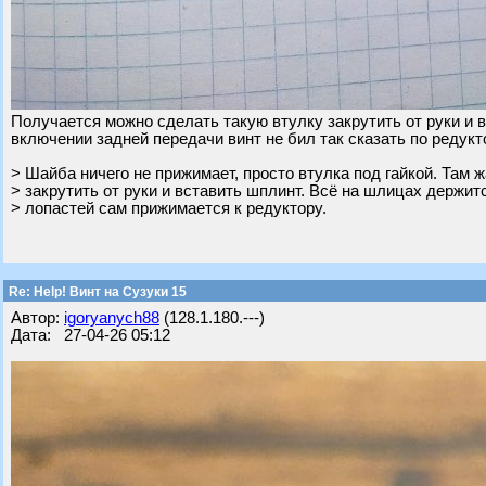
Получается можно сделать такую втулку закрутить от руки и 
включении задней передачи винт не бил так сказать по редук
> Шайба ничего не прижимает, просто втулка под гайкой. Там ж
> закрутить от руки и вставить шплинт. Всё на шлицах держитс
> лопастей сам прижимается к редуктору.
Re: Help! Винт на Сузуки 15
Автор:
igoryanych88
(128.1.180.---)
Дата: 27-04-26 05:12