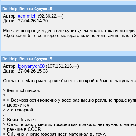
Re: Help! Винт на Сузуки 15
Автор:
ttemmich
(92.36.22.---)
Дата: 27-04-26 14:30
Мне лично проще и дешевле купить,чем искать токаря,матери
70,образец был,со второго мотора сняли,по деньгам вышло в 3
Re: Help! Винт на Сузуки 15
Автор:
igoryanych88
(107.151.216.---)
Дата: 27-04-26 15:08
Согласен. Материал вроде бы есть по крайней мере латунь и
> ttemmich писал:
>
> > Возможности конечно у всех разные,но реально проще куп
> морочится
> > с токаркой
>
> Всяко бывает.
> Одно плохо, у многих токарей как правило нет нужного мате
> раньше в СССР.
> Обычно многие говорят неси материал выточу.