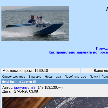
Прежде
Как правильно задавать вопросы
Московское время 15:58:18
Ваше ло
Список форумов
|
В начало
|
Новая тема
|
Перейти к теме
|
Поиск
|
Поис
Help! Винт на Сузуки 15
Автор:
igoryanych88
(148.153.139.---)
Дата: 27-04-26 03:08