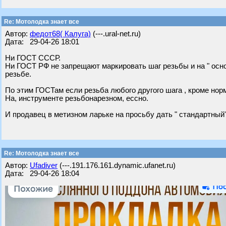
Re: Мотолодка знает все
Автор:
федот68( Калуга)
(---.ural-net.ru)
Дата: 29-04-26 18:01
Ни ГОСТ СССР.
Ни ГОСТ РФ не запрещают маркировать шаг резьбы и на " осно
резьбе.
По этим ГОСТам если резьба любого другого шага , кроме нор
На, инструменте резьбонарезном, ессно.
И продавец в метизном ларьке на просьбу дать " стандартный" 
Re: Мотолодка знает все
Автор:
Ufadiver
(---.191.176.161.dynamic.ufanet.ru)
Дата: 29-04-26 18:04