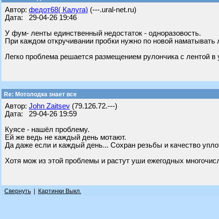
Автор:
федот68( Калуга)
(---.ural-net.ru)
Дата: 29-04-26 19:46
У фум- ленты единственный недостаток - одноразовость.
При каждом откручивании пробки нужно по новой наматывать ле
Легко проблема решается размещением рулончика с лентой в у
Re: Мотолодка знает все
Автор:
John Zaitsev
(79.126.72.---)
Дата: 29-04-26 19:59
Куясе - нашёл проблему.
Ей же ведь не каждый день мотают.
Да даже если и каждый день... Сохран резьбы и качество упло
Хотя мож из этой проблемы и растут уши ежегодных многочисл
Свернуть
|
Картинки Выкл.