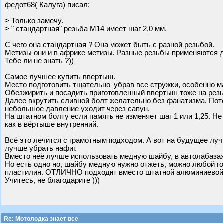
федот68( Калуга) писал:
> Только замечу.
> " стандартная" резьба М14 имеет шаг 2,0 мм.
С чего она стандартная ? Она может быть с разной резьбой.
Метизы они и в африке метизы. Разные резьбы применяются 
Тебе ли не знать ?))
Самое лучшее купить ввертыш.
Место подготовить тщательно, убрав все стружки, особенно м
Обезжирить и посадить приготовленный ввертыш тоже на резьб
Далее вкрутить сливной болт желательно без фанатизма. Пото
небольшое давление уходит через сапун.
На штатном болту если память не изменяет шаг 1 или 1,25. Не
как в вёртыше внутренний.
Всё это лечится с грамотным подходом. А вот на будущее лу
лучше убрать нафиг.
Вместо неё лучше использовать медную шайбу, в автолабазах
Но есть одно но, шайбу медную нужно отжеть, можно любой гор
пластилин. ОТЛИЧНО подходит вместо штатной алюминиевой
Учитесь, не благодарите )))
Re: Мотолодка знает все