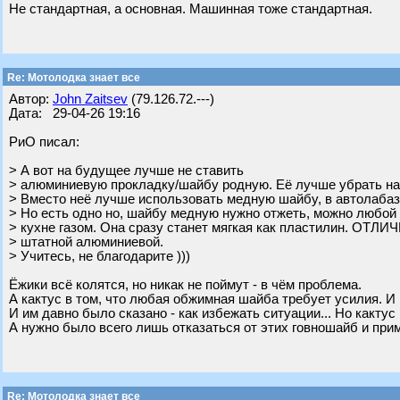
Не стандартная, а основная. Машинная тоже стандартная.
Re: Мотолодка знает все
Автор:
John Zaitsev
(79.126.72.---)
Дата: 29-04-26 19:16
РиО писал:
> А вот на будущее лучше не ставить
> алюминиевую прокладку/шайбу родную. Её лучше убрать на
> Вместо неё лучше использовать медную шайбу, в автолабаз
> Но есть одно но, шайбу медную нужно отжеть, можно любой 
> кухне газом. Она сразу станет мягкая как пластилин. ОТЛИ
> штатной алюминиевой.
> Учитесь, не благодарите )))
Ёжики всё колятся, но никак не поймут - в чём проблема.
А кактус в том, что любая обжимная шайба требует усилия. И 
И им давно было сказано - как избежать ситуации... Но кактус 
А нужно было всего лишь отказаться от этих говношайб и прим
Re: Мотолодка знает все