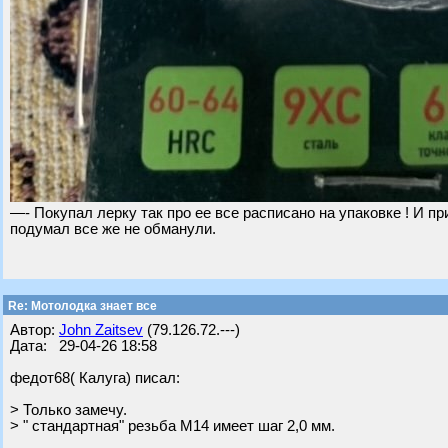
—- Покупал лерку так про ее все расписано на упаковке ! И пр
подумал все же не обманули.
Re: Мотолодка знает все
Автор:
John Zaitsev
(79.126.72.---)
Дата: 29-04-26 18:58
федот68( Калуга) писал:
> Только замечу.
> " стандартная" резьба М14 имеет шаг 2,0 мм.