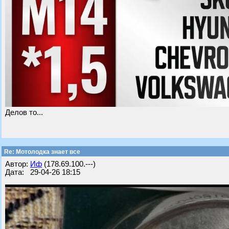
Делов то...
Re: Мотолодка знает все
Автор:
Иф
(178.69.100.---)
Дата: 29-04-26 18:15