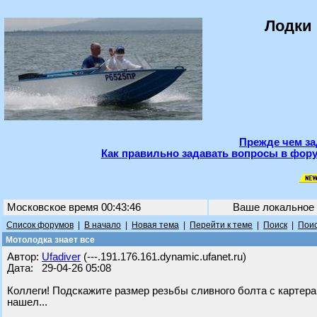
Лодки 
Прежде чем за
Как правильно задавать вопросы в фору
Московское время 00:43:46
Ваше локальное
Список форумов
|
В начало
|
Новая тема
|
Перейти к теме
|
Поиск
|
Поис
Мотолодка знает все
Автор:
Ufadiver
(---.191.176.161.dynamic.ufanet.ru)
Дата: 29-04-26 05:08
Коллеги! Подскажите размер резьбы сливного болта с картера 
нашел...