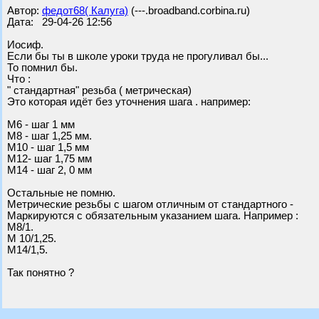
Автор:
федот68( Калуга)
(---.broadband.corbina.ru)
Дата: 29-04-26 12:56
Иосиф.
Если бы ты в школе уроки труда не прогуливал бы...
То помнил бы.
Что :
" стандартная" резьба ( метрическая)
Это которая идёт без уточнения шага . например:
М6 - шаг 1 мм
М8 - шаг 1,25 мм.
М10 - шаг 1,5 мм
М12- шаг 1,75 мм
М14 - шаг 2, 0 мм
Остальные не помню.
Метрические резьбы с шагом отличным от стандартного -
Маркируются с обязательным указанием шага. Например :
М8/1.
М 10/1,25.
М14/1,5.
Так понятно ?