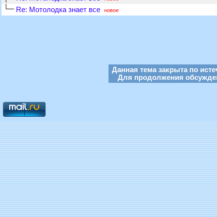
Re: Мотолодка знает все
новое
Данная тема закрыта по исте
Для продолжения обсуждени