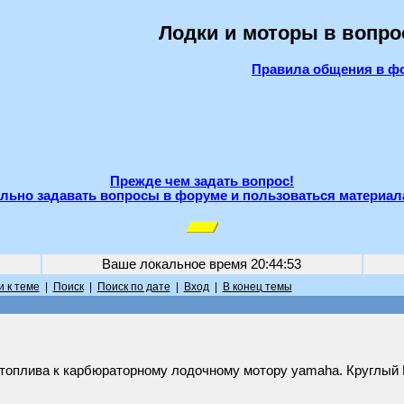
Лодки и моторы в вопро
Правила общения в ф
Прежде чем задать вопрос!
льно задавать вопросы в форуме и пользоваться материал
Ваше локальное время
20:44:53
 к теме
|
Поиск
|
Поиск по дате
|
Вход
|
В конец темы
оплива к карбюраторному лодочному мотору yamaha. Круглый Ра