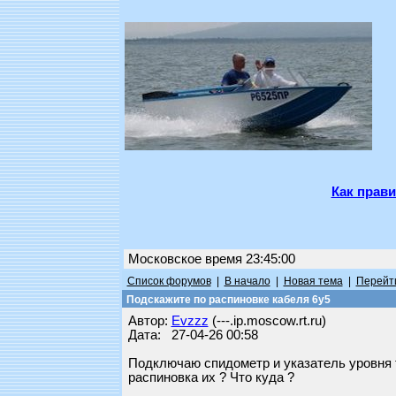
Как прави
Московское время 23:45:00
Список форумов
|
В начало
|
Новая тема
|
Перейти
Подскажите по распиновке кабеля 6y5
Автор:
Evzzz
(---.ip.moscow.rt.ru)
Дата: 27-04-26 00:58
Подключаю спидометр и указатель уровня т
распиновка их ? Что куда ?