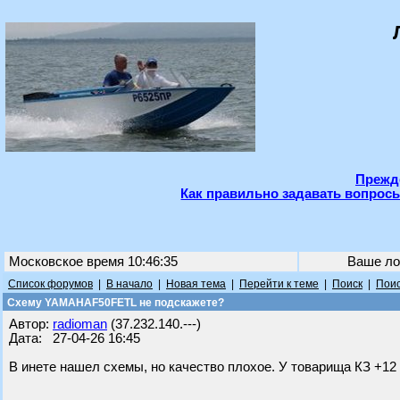
Прежде
Как правильно задавать вопросы
Московское время 10:46:35
Ваше ло
Список форумов
|
В начало
|
Новая тема
|
Перейти к теме
|
Поиск
|
Поис
Схему YAMAHAF50FETL не подскажете?
Автор:
radioman
(37.232.140.---)
Дата: 27-04-26 16:45
В инете нашел схемы, но качество плохое. У товарища КЗ +12 н