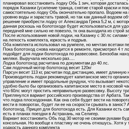
планировал восстановить лодку Обь 1 зич, которая досталась
порядок Казанки (усиление транца, снятие старой краски и по
самостоятельно лодку Обь окончательно пропало. Водоем на к
уровню воды и зарастать травой, но так как данный водоем об
решение приобрести лодку от Александра Грека 5,2 м, с мото
данная роскошь на болотоходе будет использоваться для удоб
передачей мне сильно не повезло, тк она выходила из строй з
После использования новой лодки, на Казанку с 30 лс силами у
на легкость комплекта, юркость и подрыв.
Оба комплекта использовал на румпеле, но мечтаю всетаки п
Пока болотоход снова находится в ремонте, присмотрел 4 т ло
подойдет для лодки болотохода по развесовке. Бензобак наход
меляке. Выручала несколько раз….
Лодка болотоход расчитана по документам до 40 лс.
Сам лодочный мотор болотоход весит 120кг
Парсун весит 113 кг, расчитан под дистанцию, имеет длинную н
Производитель лодки рекомендует капитанское место организ
управление и имеет продольные рундуки, что вызывает некото
удобно было бы организовать капитанское место в носовой час
что 60лс могут простить неправильную развесовку. Высоту т
Приглянулся вариант российского производства от Арбата. Такж
что лодка плоскодонная. Как она себя будет вести на поворота
вести в поворотах, будет ли ее на скорости срывать в занос? 
болотоход. Прицеп для болотохода есть. Для Казанки есть с
есть в планах поездки в Астрахань, на Селигер.
Вариант восстановить Обь под 30 мотор не своими руками буд
консольная. Но вообще к пластику не очень отношусь. Хотя у 
ходкость данного комплекта