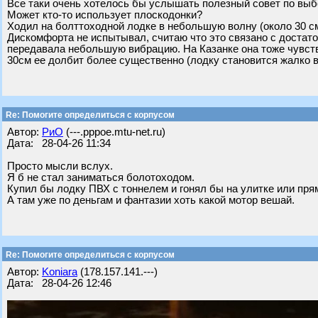
Все таки очень хотелось бы услышать полезный совет по выбо
Может кто-то использует плоскодонки?
Ходил на болттоходной лодке в небольшую волну (около 30 с
Дискомфорта не испытывал, считаю что это связано с достат
передавала небольшую вибрацию. На Казанке она тоже чувствуе
30см ее долбит более существенно (лодку становится жалко 
Re: Помогите определиться с корпусом
Автор:
РиО
(---.pppoe.mtu-net.ru)
Дата: 28-04-26 11:34
Просто мысли вслух.
Я б не стал заниматься болотоходом.
Купил бы лодку ПВХ с тоннелем и гонял бы на улитке или пря
А там уже по деньгам и фантазии хоть какой мотор вешай.
Re: Помогите определиться с корпусом
Автор:
Koniara
(178.157.141.---)
Дата: 28-04-26 12:46