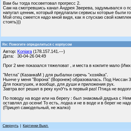
Вам бы тогда посоветовал прогресс 2.
Сам на смотревшись канал Андрея Зверева, задумывался о поку
напугал ценник, который предлагали сервисы которые были го
Мой отец смеется надо мной видя, как я спускаю свой комплек
стоять)))
Re: Помогите определиться с корпусом
Автор:
Koniara
(178.157.141.---)
Дата: 30-04-26 04:49
Прог 2 мне показался тяжеловат , и места в кокпите мало (Имх
"Метла" (КазанкаМ ) для рыбалки сиречь "хозяйка".
Нынче у меня "Ворона" (Воронеж) образовалась. Под Ниссан 3
Для покатушек, и вообще, для души и приложения рук.
Завтра вот решил в реку кунУть в первый раз! Птица не водопл
По поводу на воде или на берегу : был знакомый дядька с Нема
оставлял до осени! То есть, лодка и не в воде и в берег не над
(Прицеп самодельный, не жалко)
Свернуть
|
Картинки Выкл.