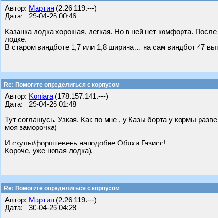
Автор:
Мартин
(2.26.119.---)
Дата: 29-04-26 00:46
Казанка лодка хорошая, легкая. Но в ней нет комфорта. Посл
лодке.
В старом виндботе 1,7 или 1,8 ширина… на сам виндбот 47 вы
Re: Помогите определиться с корпусом
Автор:
Koniara
(178.157.141.---)
Дата: 29-04-26 01:48
Тут соглашусь. Узкая. Как по мне , у Казы борта у кормы разв
моя заморочка)
И скулы/форштевень наподобие Обяхи Газисо!
Короче, уже новая лодка).
Re: Помогите определиться с корпусом
Автор:
Мартин
(2.26.119.---)
Дата: 30-04-26 04:28