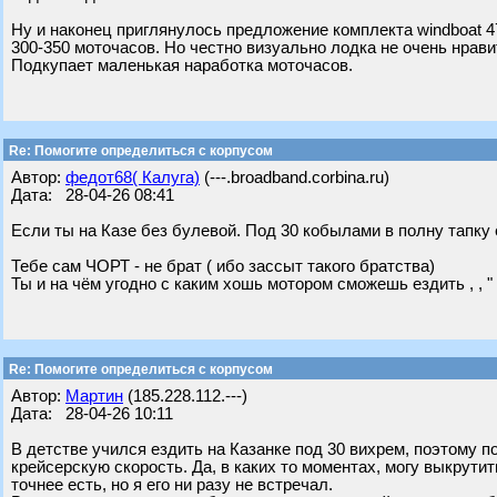
Ну и наконец приглянулось предложение комплекта windboat 47
300-350 моточасов. Но честно визуально лодка не очень нрави
Подкупает маленькая наработка моточасов.
Re: Помогите определиться с корпусом
Автор:
федот68( Калуга)
(---.broadband.corbina.ru)
Дата: 28-04-26 08:41
Если ты на Казе без булевой. Под 30 кобылами в полну тапку 
Тебе сам ЧОРТ - не брат ( ибо зассыт такого братства)
Ты и на чём угодно с каким хошь мотором сможешь ездить , , "
Re: Помогите определиться с корпусом
Автор:
Мартин
(185.228.112.---)
Дата: 28-04-26 10:11
В детстве учился ездить на Казанке под 30 вихрем, поэтому п
крейсерскую скорость. Да, в каких то моментах, могу выкрутит
точнее есть, но я его ни разу не встречал.