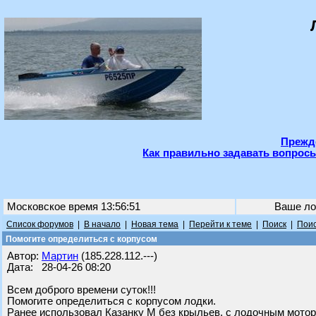
Прежде
Как правильно задавать вопросы
Московское время 13:56:51
Ваше ло
Список форумов
|
В начало
|
Новая тема
|
Перейти к теме
|
Поиск
|
Поис
Помогите определиться с корпусом
Автор:
Мартин
(185.228.112.---)
Дата: 28-04-26 08:20
Всем доброго времени суток!!!
Помогите определиться с корпусом лодки.
Ранее использовал Казанку М без крыльев, с лодочным мотор