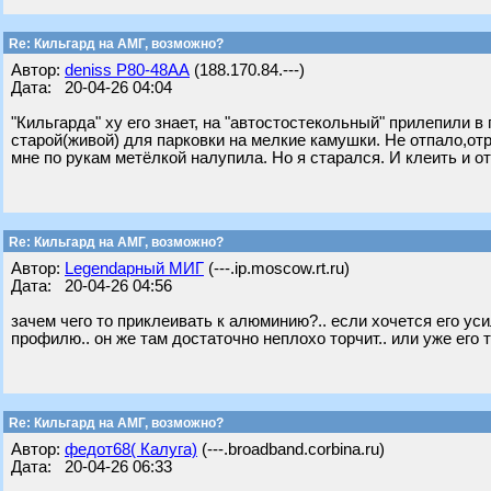
Re: Кильгард на АМГ, возможно?
Автор:
deniss Р80-48АА
(188.170.84.---)
Дата: 20-04-26 04:04
"Кильгарда" ху его знает, на "автостостекольный" прилепили 
старой(живой) для парковки на мелкие камушки. Не отпало,отр
мне по рукам метёлкой налупила. Но я старался. И клеить и о
Re: Кильгард на АМГ, возможно?
Автор:
Legendарный МИГ
(---.ip.moscow.rt.ru)
Дата: 20-04-26 04:56
зачем чего то приклеивать к алюминию?.. если хочется его ус
профилю.. он же там достаточно неплохо торчит.. или уже его 
Re: Кильгард на АМГ, возможно?
Автор:
федот68( Калуга)
(---.broadband.corbina.ru)
Дата: 20-04-26 06:33