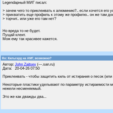
Legendарный МИГ писал:
> зачем чего то приклеивать к алюминию?.. если хочется его у
> прихватить еще профиль к этому же профилю.. он же там до
> торчит.. или уже его там нет?
Но вреда то не будет.
Пущай клеит.
Мож ему так красивее кажется.
Re: Кильгард на АМГ, возможно?
Автор:
John Zaitsev
(---.san.ru)
Дата: 20-04-26 07:50
Приклеивать - чтобы защитить киль от истирания о песок (или 
Некоторые пластики уделывают по параметру истираемости м
нежели несменяемый.
Это же как дважды два...