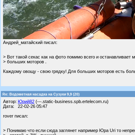
Андрей_матайский писал:
> Вот такой секас как на фото помимо всего и останавливает 
> больших моторов .
Каждому овощу - свою грядку! Для больших моторов есть бол
Re: Водометная насадка на Сузуки 9,9 (20)
Автор:
Юрий82
(---.static-business.spb.ertelecom.ru)
Дата: 22-02-26 05:47
rover писал:
> Понимаю что если сюда заглянет например Юра Uri то непре