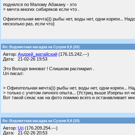
поднялся по Малому Абакану - это
> мечта многих сибиряков если что .
Офигительная мечта))) рыбы нет, воды нет, одни коряги... Над
несколько раз, если что)
Re: Водометная насадка на Сузуки 9,9 (20)
Автор:
Андрей_матайский
(176.15.242.---)
Дата: 21-02-26 19:53
Это Володя виноват ! Слишком распиарил .
Uri писал:
> Офигительная мечта))) рыбы нет, воды нет, одни коряги... На
> только с учетом личного опыта... (Устриц выше Изерлы ел не
Вот такой секас как на фото помимо всего и останавливает мн
Re: Водометная насадка на Сузуки 9,9 (20)
Автор:
Uri
(176.209.254.---)
Дата: 21-02-26 20:53