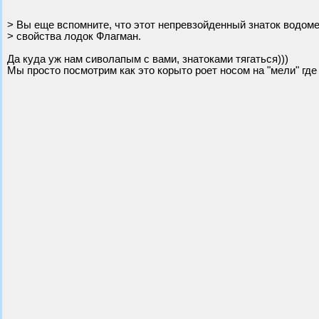
> Вы еще вспомните, что этот непревзойденный знаток водом
> свойства лодок Флагман.
Да куда уж нам сиволапым с вами, знатоками тягаться)))
Мы просто посмотрим как это корыто роет носом на "мели" где 