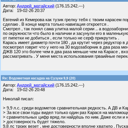
Автор:
Андрей_матайский
(176.15.242.---)
Дата: 19-02-26 20:37
Евгений из Кемерова как тузик грелку тебя с твоим карасем п
сделаю . В конце марта только навигация откроется .
Смотрел , так понял сама улитка малой серии .. а водозабор
по окружности что было в наличии и засунули его в маленькую
от пипетки не добиться , если только не серф прикрутить .
Карась имеет диаметр почти 180 , да крутит через редуктор в 
посмотрел говрит что у него на 30 водозаборник в два раза ме
ДЖВ 120 это более чем в два раза меньше чем на Карасе , вх
рассматривать . У меня места использования грваийные перек
Re: Водометная насадка на Сузуки 9,9 (20)
Автор:
Андрей_матайский
(176.15.242.---)
Дата: 19-02-26 20:48
Николай писал:
> 9,9 л.с. среди водометов сравнительная редкость. А ДВ и К
> За все свои годы видел только один раз Карася на маломощ
> сравнительных цифр вряд ли найдёшь по ним. Даже если и н
> достоверность будет тяжело.
9.8 лс троих везет , мне достоверности вполне хватило . Пуск