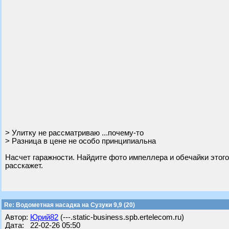
> Улитку не рассматриваю ...почему-то
> Разница в цене не особо принципиальна
Насчет гаражности. Найдите фото импеллера и обечайки этого
расскажет.
Re: Водометная насадка на Сузуки 9,9 (20)
Автор:
Юрий82
(---.static-business.spb.ertelecom.ru)
Дата: 22-02-26 05:50