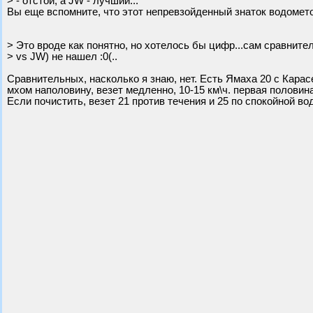
> - отстой, а JW - лучший...
Вы еще вспомните, что этот непревзойденный знаток водомет
> Это вроде как понятно, но хотелось бы цифр...сам сравните
> vs JW) не нашел :0(..
Сравнительных, насколько я знаю, нет. Есть Ямаха 20 с Карасе
мхом наполовину, везет медленно, 10-15 км\ч. первая половин
Если почистить, везет 21 против течения и 25 по спокойной вод