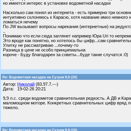
но имеется интерес в установке водометной насадки
Насколько сам понял из интернета - есть примерно три основ
интуитивно склоняюсь к Карасю, хотя название имхо немного не
ломаться нечему
По JW вызывают вопросы нарекания (интернетные) на редуктор
..
Понимаю что если сюда заглянет например Юра Uri то непремен
Это вроде как понятно, но хотелось бы цифр...сам сравнительн
Улитку не рассматриваю ...почему-то
Разница в цене не особо принципиальна
короче - Буду благодарен за советы...буде такие случатся :0)
Re: Водометная насадка на Сузуки 9,9 (20)
Автор:
Николай
(83.97.7.---)
Дата: 19-02-26 20:21
9,9 л.с. среди водометов сравнительная редкость. А ДВ и Кар
маломощном моторе. Конкретных сравнительных цифр вряд ли 
тяжело.
Re: Водометная насадка на Сузуки 9,9 (20)