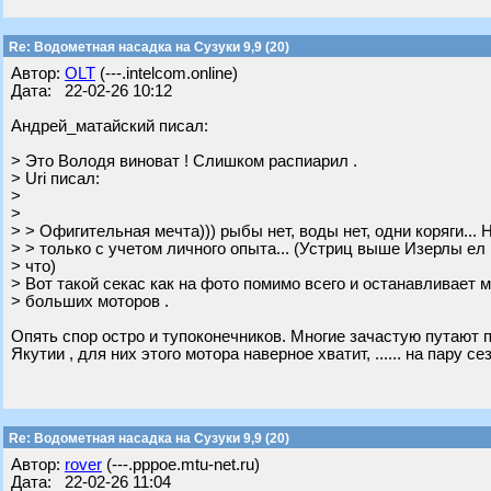
Re: Водометная насадка на Сузуки 9,9 (20)
Автор:
OLT
(---.intelcom.online)
Дата: 22-02-26 10:12
Андрей_матайский писал:
> Это Володя виноват ! Слишком распиарил .
> Uri писал:
>
>
> > Офигительная мечта))) рыбы нет, воды нет, одни коряги... 
> > только с учетом личного опыта... (Устриц выше Изерлы ел 
> что)
> Вот такой секас как на фото помимо всего и останавливает 
> больших моторов .
Опять спор остро и тупоконечников. Многие зачастую путают пон
Якутии , для них этого мотора наверное хватит, ...... на пару сез
Re: Водометная насадка на Сузуки 9,9 (20)
Автор:
rover
(---.pppoe.mtu-net.ru)
Дата: 22-02-26 11:04