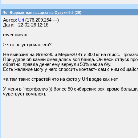
Re: Водометная насадка на Сузуки 9,9 (20)
Автор:
Uri
(176.209.254.---)
Дата: 22-02-26 12:18
rover писал:
> что не устроило его?
Не вывозил на Игле390 и Мерке20 4т и 300 кг на глисс. Прои
При ударе об камни смещалась вся байда. Он весь отпуск про
обратно, правда денег ему вернули 50% как за б\у.
Есть желание могу у него спросить контакт- сам с ним общайся
>а там таких страстей что на фото у Uri вроде как нет
У меня в "портфолио")) более 50 сибирских рек, кроме больши
чувствует комплект.