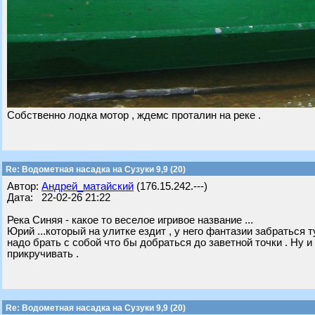
Собственно лодка мотор , ждемс проталин на реке .
Re: Водометная насадка на Сузуки 9,9 (20)
Автор:
Андрей_матайский
(176.15.242.---)
Дата: 22-02-26 21:22
Река Синяя - какое то веселое игривое название ...
Юрий ...который на улитке ездит , у него фантазии забраться т
надо брать с собой что бы добраться до заветной точки . Ну и
прикручивать .
Re: Водометная насадка на Сузуки 9,9 (20)