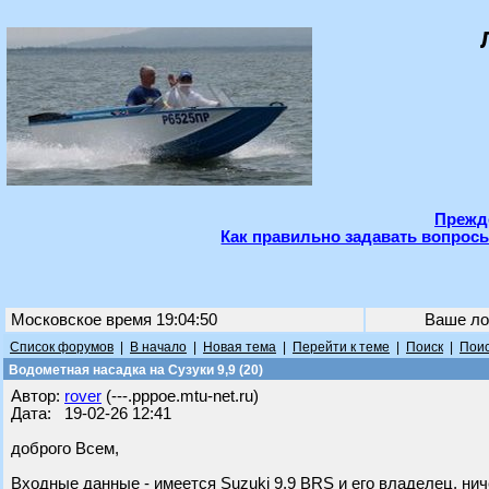
Прежде
Как правильно задавать вопросы
Московское время 19:04:50
Ваше ло
Список форумов
|
В начало
|
Новая тема
|
Перейти к теме
|
Поиск
|
Поис
Водометная насадка на Сузуки 9,9 (20)
Автор:
rover
(---.pppoe.mtu-net.ru)
Дата: 19-02-26 12:41
доброго Всем,
Входные данные - имеется Suzuki 9.9 BRS и его владелец, ни