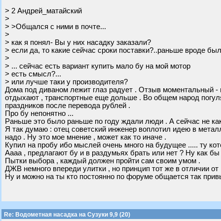
> 2 Андрей_матайский
>
> >Общался с ними в почте...
>
> как я понял- Вы у них насадку заказали?
> если да, то какие сейчас сроки поставки?..раньше вроде бы
>
> ... сейчас есть вариант купить мало бу на мой мотор
> есть смысл?...
> или лучше таки у производителя?
Дома под диваном лежит глаз радует . Отзыв моментальный - на
отдыхают , транспортные еще дольше . Во общем народ погуля
праздников после перевода рублей .
Про бу непонятно ...
Раньше это было раньше по году ждали люди . А сейчас не как 
Я так думаю : отец советский инженер воплотил идею в металл
надо . Ну это мое мнение , может как то иначе .
Купил на пробу ибо мыслей очень много на будущее ..... ту кот
Аааа , предлагают бу и в раздумьях брать или нет ? Ну как бы
Пытки выбора , каждый должен пройти сам своим умом .
ДЖВ немного впереди улитки , но принцип тот же в отличии от 
Ну и можно на ты кто постоянно по форуме общается так прив
Re: Водометная насадка на Сузуки 9,9 (20)