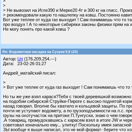
>
>
> Не вывозил на Игле390 и Мерке20 4т и 300 кг на глисс. Про
> рекомендовали какую то нашлепку на ковш. Постоянно кавит
Вот уже теплее от куда газ выходит ! Сам понимаешь что то та
про воздух ! А то некоторые сибиряки законы физики прям на 
Не могу понять про какой ковш ?
Re: Водометная насадка на Сузуки 9,9 (20)
Автор:
Uri
(176.209.254.---)
Дата: 23-02-26 01:27
Андрей_матайский писал:
>
> Вот уже теплее от куда газ выходит ! Сам понимаешь что то 
Но ты же уже взял карася?Тебя с твоей деревяшкой возможно 
на подобии сибирской Струйке-Пироге с высоко поднятой кормо
назад говорил. Вполне бы хватило и кольцевой защиты. По п
почти не уступают водомету, а по грузоподъемности на л.с. п
грузы на охотучасток на притоке П.Тунгуски, знаю о чем говор
.А товарищ, промудохавшись с карасем взял в итоге JW и че
советовал изначально ему... улитку! Поскольку имея запасной 
ЗЫ вообще я выше написал, это не мой формат- берите что хот