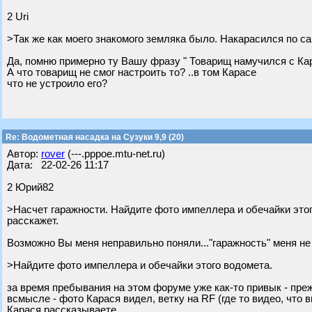
2 Uri
>Так же как моего знакомого земляка было. Накарасился по сам
Да, помню примерно ту Вашу фразу " Товарищ намучился с Кара
А что товарищ не смог настроить то? ..в том Карасе
что не устроило его?
Re: Водометная насадка на Сузуки 9,9 (20)
Автор:
rover
(---.pppoe.mtu-net.ru)
Дата: 22-02-26 11:17
2 Юрий82
>Насчет гаражности. Найдите фото импеллера и обечайки этог
расскажет.
Возможно Вы меня неправильно поняли..."гаражность" меня не
>Найдите фото импеллера и обечайки этого водомета.
за время пребывания на этом форуме уже как-то привык - преж
всмысле - фото Карася видел, ветку на RF (где то видео, что в
Карася рассказываете