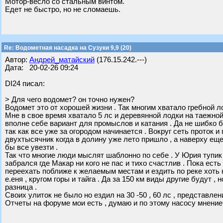
Мотор-весло со стальным винтом.
Едет не быстро, но не сломаешь.
Re: Водометная насадка на Сузуки 9,9 (20)
Автор:
Андрей_матайский
(176.15.242.---)
Дата: 20-02-26 09:24
DI24 писал:
> Для чего водомет? он точно нужен?
Водомет это от хорошей жизни . Так многим хватало гребной л
Мне в свое время хватало 5 лс и деревянной лодки на таежной
вполне себе вариант для промыслов и катания . Да не шибко бы
так как все уже за огородом начинается . Вокруг сеть проток и 
двухтысячник когда в долину уже лето пришло , а наверху еще
бы все увезти .
Так что многие люди мыслят шаблонно по себе . У Юрия тупик 
забрался где Макар ни кого не пас и тихо счастлив . Пока ест
переехать поближе к желаемым местам и ездить по реке хоть н
е.еня , кругом горы и тайга . Да за 150 км виды другие будут ,
разница .
Своих улиток не было но ездил на 30 -50 , 60 лс , представлен
Отчеты на форуме мои есть , думаю и по этому насосу мнение