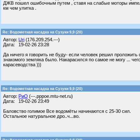
ДЖВ пошел ошибочным путем , ставя на слабые моторы импелл
км чем улитка .
Re: Водометная насадка на Сузуки 9,9 (20)
Автор:
Uri
(176.209.254.---)
Дата: 19-02-26 23:28
Да ничего я говорить не буду- если человек решил проложить с
знакомого земляка было. Накарасился по самое не могу ... че
карасеводства )))
Re: Водометная насадка на Сузуки 9,9 (20)
Автор:
РиО
(---.pppoe.mtu-net.ru)
Дата: 19-02-26 23:49
Баловство голимое Все водомёты начинаются с 25-30 сил.
Остальное натуральное дро..ч...во.