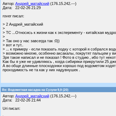
Автор:
Андрей_матайский
(176.15.242.---)
Дата: 22-02-26 21:29
rover писал:
> 2 Андрей_матайский
>
> ТС ...Относись к жизни как к эксперементу - китайская мудро
>
> Так оно у нас завсегда так :0))
> вот и тут..
> ... к примеру - если показать лодку с которой я собрался во
> возможно многие, особенно аксакалы, покрутят пальцем у вис
Зря такое написал и не показал ! Фото в студию , ибо тут нек
Как бы я уже не удивляюсь , когда сибиряки прикрутили 25 дже
А во обще длинные плоскодонки хорошо под водометом ходят , 
проходимость не та как у них надувнушек .
Re: Водометная насадка на Сузуки 9,9 (20)
Автор:
Андрей_матайский
(176.15.242.---)
Дата: 22-02-26 21:44
Uri писал: