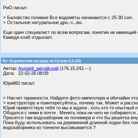
РиО писал:
> Баловство голимое Все водомёты начинаются с 25-30 сил.
> Остальное натуральное дро..ч...во.
Еще один специалист по всем вопросам, понятия не имеющий 
Камеди клаб отдыхает.
Re: Водометная насадка на Сузуки 9,9 (20)
Автор:
Андрей_матайский
(176.15.242.---)
Дата: 22-02-26 08:09
Юрий82 писал:
> Насчет гаражности. Найдите фото импеллера и обечайки это
> конструктору и поинтересуйтесь, почему так. Может и расска
Юрий приветствую тебя то мы и ждали , хоть кто то опытный п
Общался с ними в почте . Менять пока ни чего не собираются ,
Просится там водозаборник из полимера и что бы решетка вну
Пока буду использовать на деревянной длинной лодке без тонн
водозаборника из тоннеля высовывается ?