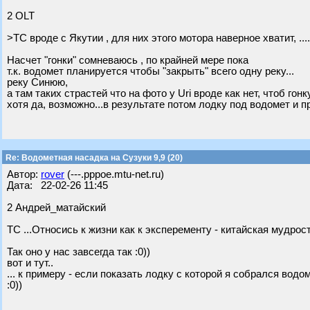
2 OLT
>ТС вроде с Якутии , для них этого мотора наверное хватит, .....
Насчет "гонки" сомневаюсь , по крайней мере пока
т.к. водомет планируется чтобы "закрыть" всего одну реку...
реку Синюю,
а там таких страстей что на фото у Uri вроде как нет, чтоб гон
хотя да, возможно...в результате потом лодку под водомет и пр
Re: Водометная насадка на Сузуки 9,9 (20)
Автор:
rover
(---.pppoe.mtu-net.ru)
Дата: 22-02-26 11:45
2 Андрей_матайский
ТС ...Относись к жизни как к эксперементу - китайская мудрост
Так оно у нас завсегда так :0))
вот и тут..
... к примеру - если показать лодку с которой я собрался вод
:0))