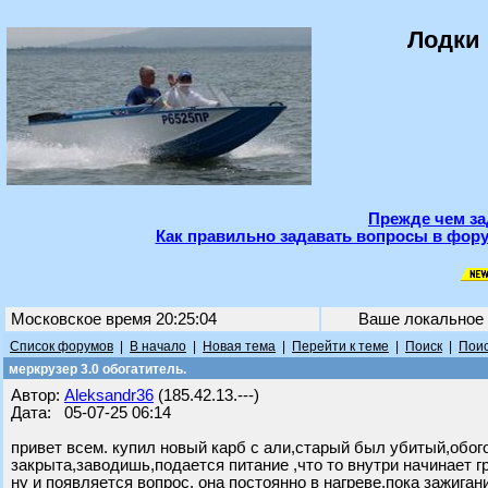
Лодки 
Прежде чем за
Как правильно задавать вопросы в фору
Московское время 20:25:04
Ваше локальное
Список форумов
|
В начало
|
Новая тема
|
Перейти к теме
|
Поиск
|
Поис
меркрузер 3.0 обогатитель.
Автор:
Aleksandr36
(185.42.13.---)
Дата: 05-07-25 06:14
привет всем. купил новый карб с али,старый был убитый,обог
закрыта,заводишь,подается питание ,что то внутри начинает г
ну и появляется вопрос. она постоянно в нагреве,пока зажига