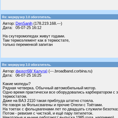
Re: меркрузер 3.0 обоготитель.
Автор:
DenSanih
(178.219.168.---)
Дата: 05-07-25 16:12
На скутеромопедах живут годами.
Там термоэлемент как в термостате,
только переменкой запитан
Re: меркрузер 3.0 обогатитель.
Автор:
федот68( Калуга)
(---.broadband.corbina.ru)
Дата: 06-07-25 16:25
Какие мопеды?
Рядная четверка. Обычный автомобильный мотор.
Одно время практически все оборудовались карбюратором с за
термостатом.
Даже на ВАЗ 2110 такая приблуда штатно стояла.
Не говоря за Фольксвагены и прочие Опели с Тоётами.
На тоетах с фольцвагенами лет по двадцать служили безотка
Потом - ревизия с чисткой, и ещё пару пятилеток.
Некоторые и нынче работают.( выпуска 1985 года, например)