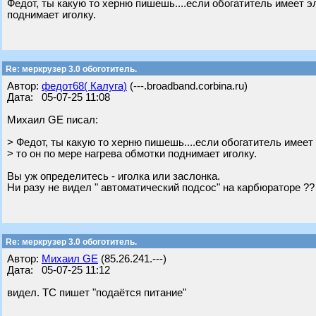
Федот, ты какую то херню пишешь....если обогатитель имеет э
поднимает иголку.
Re: меркрузер 3.0 обоготитель.
Автор:
федот68( Калуга)
(---.broadband.corbina.ru)
Дата: 05-07-25 11:08
Михаил GE писал:
> Федот, ты какую то херню пишешь....если обогатитель имеет
> то он по мере нагрева обмотки поднимает иголку.
Вы уж определитесь - иголка или заслонка.
Ни разу не видел " автоматический подсос" на карбюраторе ??
Re: меркрузер 3.0 обоготитель.
Автор:
Михаил GE
(85.26.241.---)
Дата: 05-07-25 11:12
видел. ТС пишет "подаётся питание"