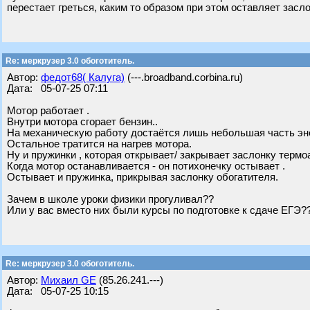
перестает греться, каким то образом при этом оставляет засл
Re: меркрузер 3.0 обоготитель.
Автор:
федот68( Калуга)
(---.broadband.corbina.ru)
Дата: 05-07-25 07:11
Мотор работает .
Внутри мотора сгорает бензин..
На механическую работу достаётся лишь небольшая часть энер
Остальное тратится на нагрев мотора.
Ну и пружинки , которая открывает/ закрывает заслонку термо
Когда мотор останавливается - он потихонечку остывает .
Остывает и пружинка, прикрывая заслонку обогатителя.
Зачем в школе уроки физики прогуливал??
Или у вас вместо них были курсы по подготовке к сдаче ЕГЭ?
Re: меркрузер 3.0 обоготитель.
Автор:
Михаил GE
(85.26.241.---)
Дата: 05-07-25 10:15