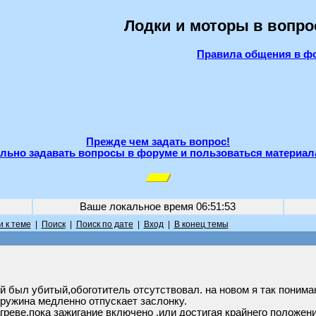
Лодки и моторы в вопро
Правила общения в ф
Прежде чем задать вопрос!
льно задавать вопросы в форуме и пользоваться материал
Ваше локальное время
06:51:53
 к теме
|
Поиск
|
Поиск по дате
|
Вход
|
В конец темы
ый был убитый,обоготитель отсутствовал. на новом я так поним
 пружина медленно отпускает заслонку.
агреве,пока зажигание включено ,или достигая крайнего положени