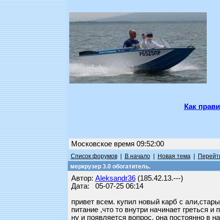
Как прави
Московское время 09:52:00
Список форумов
|
В начало
|
Новая тема
|
Перейти
меркрузер 3.0 обогатитель.
Автор:
Aleksandr36
(185.42.13.---)
Дата: 05-07-25 06:14
привет всем. купил новый карб с али,стар
питание ,что то внутри начинает греться и
ну и появляется вопрос. она постоянно в н