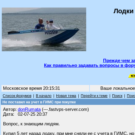
Лодки
Прежде чем за
Как правильно задавать вопросы в фору
Московское время 20:15:31
Ваше локально
Список форумов
|
В начало
|
Новая тема
|
Перейти к теме
|
Поиск
|
Поис
Не поставил на учет в ГИМС при покупке
Автор:
donRumata
(---.fastvps-server.com)
Дата: 02-07-25 20:37
Вопрос, к знающим людям.
Купил 5 лет назад лодку, при мне сняли ее с учета в ГИМС, но 