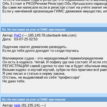
Обь 3 стоит в РКО(Речном Регистре) Обь Иртышского параход
Вы сами же написали если в регистре стоит на учёте значит н
Если у никчёмной организации ГИМС движемое имущество, ил
Re: Не поставил на учет в ГИМС при покупке
Автор:
РиО
(---.185.149.78.sberbank-tele.com)
Дата: 03-07-25 02:53
Лодочник хватит демагогию разводить.
Если до тебя долго доходит то сходи поучись
Маломерное судно - это неразделимый термин/определение
Он есть в кодексе. Читай. И пофигу где оно состоит. И если э
РЕГИСТРАЦИИ самой сделки то оно так и будет обычным имущ
Возьми кодекс и изучай изучай, зубри но без практики всё ра
Я уже писал и статью и норму закона.
Отстань, не выдавливай из себя "профессора"
Не дано тебе.
Re: Не поставил на учет в ГИМС при покупке
Автор:
igrik
(81.195.141.---)