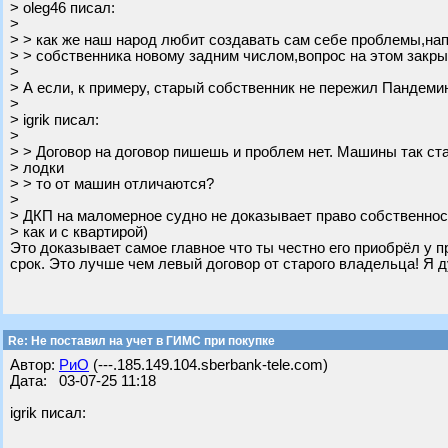
> oleg46 писал:
>
> > как же наш народ любит создавать сам себе проблемы,нап
> > собственника новому задним числом,вопрос на этом закры
>
> А если, к примеру, старый собственник не пережил Пандеми
>
> igrik писал:
>
> > Договор на договор пишешь и проблем нет. Машины так ста
> лодки
> > то от машин отличаются?
>
> ДКП на маломерное судно не доказывает право собственност
> как и с квартирой)
Это доказывает самое главное что ты честно его приобрёл у пр
срок. Это лучше чем левый договор от старого владельца! Я д
Re: Не поставил на учет в ГИМС при покупке
Автор:
РиО
(---.185.149.104.sberbank-tele.com)
Дата: 03-07-25 11:18
igrik писал: