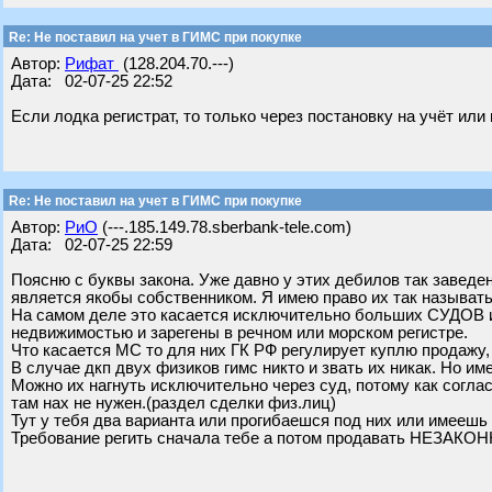
Re: Не поставил на учет в ГИМС при покупке
Автор:
Рифат
(128.204.70.---)
Дата: 02-07-25 22:52
Если лодка регистрат, то только через постановку на учёт или
Re: Не поставил на учет в ГИМС при покупке
Автор:
РиО
(---.185.149.78.sberbank-tele.com)
Дата: 02-07-25 22:59
Поясню с буквы закона. Уже давно у этих дебилов так заведен
является якобы собственником. Я имею право их так называть
На самом деле это касается исключительно больших СУДОВ 
недвижимостью и зарегены в речном или морском регистре.
Что касается МС то для них ГК РФ регулирует куплю продажу
В случае дкп двух физиков гимс никто и звать их никак. Но им
Можно их нагнуть исключительно через суд, потому как согла
там нах не нужен.(раздел сделки физ.лиц)
Тут у тебя два варианта или прогибаешся под них или имеешь 
Требование регить сначала тебе а потом продавать НЕЗАКОННО