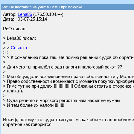
Re: Не поставил на учет в ГИМС при покупке
Автор:
Lёha86
(176.59.194.---)
Дата: 03-07-25 15:14
РиО писал:
> Lёha86 писал:
>
> >
Ссылка.
> >
> > К сожалению пока так. Не помню решений судов об обрат
>
> Для чего ты приплёл сюда налоги и налоговый рекэт ??
>
> Мы обсуждали возникновение права собственности у Малом
> Право собственности возникают с момента покупки/приобре
> Гимс тут не при делах !!!!!!!!!!!!!!!! Обязаны стоять в сторонке
> плакать.
>
> Суда речного и морского регистра нам нафиг не нужны
> И тем более их налоги !!!!!!!!
Иосиф, потому что суды трактуют мс как обьект налогообложе
обратное как говорится