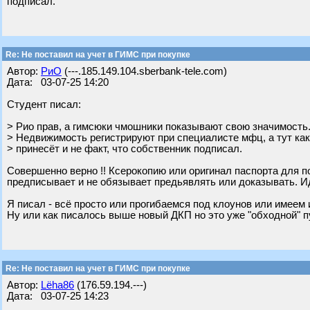
подписал.
Re: Не поставил на учет в ГИМС при покупке
Автор:
РиО
(---.185.149.104.sberbank-tele.com)
Дата: 03-07-25 14:20
Студент писал:
> Рио прав, а гимсюки чмошники показывают свою значимость
> Недвижимость регистрируют при специалисте мфц, а тут как
> принесёт и не факт, что собственник подписал.
Совершенно верно !! Ксерокопию или оригинал паспорта для п
предписывает и не обязывает предьявлять или доказывать. И
Я писал - всё просто или прогибаемся под клоунов или имеем 
Ну или как писалось выше новый ДКП но это уже "обходной" пу
Re: Не поставил на учет в ГИМС при покупке
Автор:
Lёha86
(176.59.194.---)
Дата: 03-07-25 14:23