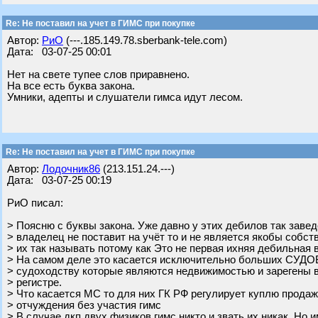
Re: Не поставил на учет в ГИМС при покупке
Автор:
РиО
(---.185.149.78.sberbank-tele.com)
Дата: 03-07-25 00:01
Нет на свете тупее слов приравнено.
На все есть буква закона.
Умники, адепты и слушатели гимса идут лесом.
Re: Не поставил на учет в ГИМС при покупке
Автор:
Лодочник86
(213.151.24.---)
Дата: 03-07-25 00:19
РиО писал:
> Поясню с буквы закона. Уже давно у этих дебилов так завед
> владелец не поставит на учёт то и не является якобы собст
> их так называть потому как Это не первая ихняя дебильная 
> На самом деле это касается исключительно больших СУДО
> судоходству которые являются недвижимостью и зарегены 
> регистре.
> Что касается МС то для них ГК РФ регулирует куплю прода
> отчуждения без участия гимс
> В случае дкп двух физиков гимс никто и звать их никак. Но 