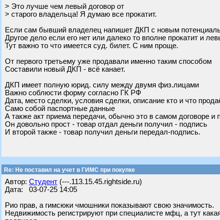
> Это лучше чем левый договор от
> старого владельца! Я думаю все прокатит.
Если сам бывший владелец напишет ДКП с новым потенциальны
Другое дело если его нет или далеко то вполне прокатит и лев
Тут важно то что имеется суд. билет. С ним проще.
От первого третьему уже продавали именно таким способом
Составили новый ДКП - всё канает.
ДКП имеет полную юрид. силу между двумя физ.лицами
Важно соблюсти форму согласно ГК РФ
Дата, место сделки, условия сделки, описание кто и что прода
Само собой паспортные данные
А также акт приема передачи, обычно это в самом договоре и
Он довольно прост - товар отдал деньги получил - подпись
И второй также - товар получил деньги передал-подпись.
Re: Не поставил на учет в ГИМС при покупке
Автор:
Студент
(---.113.15.45.rightside.ru)
Дата: 03-07-25 14:05
Рио прав, а гимсюки чмошники показывают свою значимость.
Недвижимость регистрируют при специалисте мфц, а тут какая 