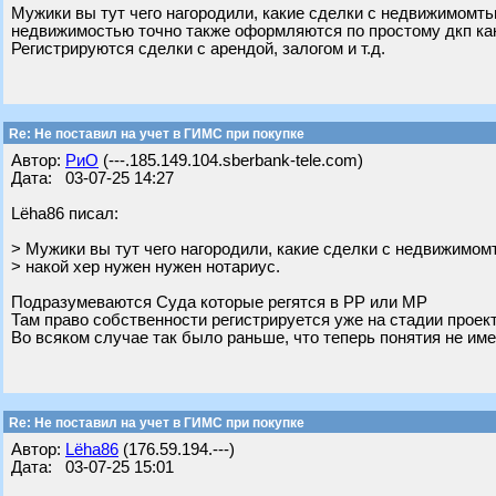
Мужики вы тут чего нагородили, какие сделки с недвижимомть
недвижимостью точно также оформляются по простому дкп как 
Регистрируются сделки с арендой, залогом и т.д.
Re: Не поставил на учет в ГИМС при покупке
Автор:
РиО
(---.185.149.104.sberbank-tele.com)
Дата: 03-07-25 14:27
Lёha86 писал:
> Мужики вы тут чего нагородили, какие сделки с недвижимом
> накой хер нужен нужен нотариус.
Подразумеваются Суда которые регятся в РР или МР
Там право собственности регистрируется уже на стадии проект
Во всяком случае так было раньше, что теперь понятия не им
Re: Не поставил на учет в ГИМС при покупке
Автор:
Lёha86
(176.59.194.---)
Дата: 03-07-25 15:01