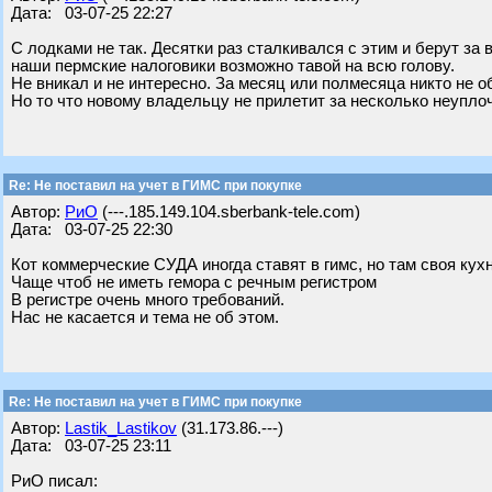
Дата: 03-07-25 22:27
С лодками не так. Десятки раз сталкивался с этим и берут за
наши пермские налоговики возможно тавой на всю голову.
Не вникал и не интересно. За месяц или полмесяца никто не 
Но то что новому владельцу не прилетит за несколько неуплоч
Re: Не поставил на учет в ГИМС при покупке
Автор:
РиО
(---.185.149.104.sberbank-tele.com)
Дата: 03-07-25 22:30
Кот коммерческие СУДА иногда ставят в гимс, но там своя кух
Чаще чтоб не иметь гемора с речным регистром
В регистре очень много требований.
Нас не касается и тема не об этом.
Re: Не поставил на учет в ГИМС при покупке
Автор:
Lastik_Lastikov
(31.173.86.---)
Дата: 03-07-25 23:11
РиО писал: