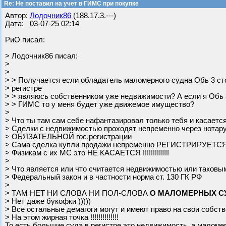
Re: Не поставил на учет в ГИМС при покупке
Автор:
Лодочник86
(188.17.3.---)
Дата: 03-07-25 02:14
РиО писал:
> Лодочник86 писал:
>
>
> > Получается если обладатель маломерного судна Обь 3 ст
> регистре
> > являюсь собственником уже недвижимости? А если я Обь 3
> > ГИМС то у меня будет уже движемое имущество?
>
> Что ты там сам себе нафантазировал только тебя и касается
> Сделки с недвижимостью проходят непременно через нотар
> ОБЯЗАТЕЛЬНОЙ гос.регистрации
> Сама сделка купли продажи непременно РЕГИСТРИРУЕТСЯ
> Физикам с их МС это НЕ КАСАЕТСЯ !!!!!!!!!!!!!
>
> Что является или что считается недвижимостью или таковы
> Федеральный закон и в частности норма ст. 130 ГК РФ
>
> ТАМ НЕТ НИ СЛОВА НИ ПОЛ-СЛОВА
О МАЛОМЕРНЫХ СУ
> Нет даже букофки )))))
> Все остальные демагоги могут и имеют право на свои собс
> На этом жирная точка !!!!!!!!!!!!!!
То есть большие суда в регистре это недвижимость, а маломе