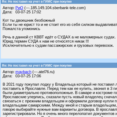
Re: Не поставил на учет в ГИМС при покупке
Автор:
РиО
(---.185.149.104.sberbank-tele.com)
Дата: 03-07-25 17:02
Кот ты двоешник безбожный
Если ты не юрист то и не стоит его из себя силком выдавлива
Пожалста угомонись
Речь в данной ст КВВТ идёт о СУДАХ а не маломерных судах.
Юрид.термин СУДА к нам не относятся никак !!!
Исключительно к судам пассажирских и грузовых перевозок.
Re: Не поставил на учет в ГИМС при покупке
Автор:
maybach
(---.atel76.ru)
Дата: 03-07-25 17:06
В 2021 году покупал лодку у Владельца который не поставил 
поставить в Ярославле. Перед тем как ее купить, звонил в 3 
были диаметрально противоположные. В самаре и костроме го
Ярославские уперлись, сказали пусть новый владелец сначала
связаться с прежним владельцем и оформили договор купли пр
владельцами самарскими. Между мной и старым владельцем,
говорю выбирайте нужные вам варианты договора. В ярославл
зарегистрировали. Но я очень много перелопатил документов и