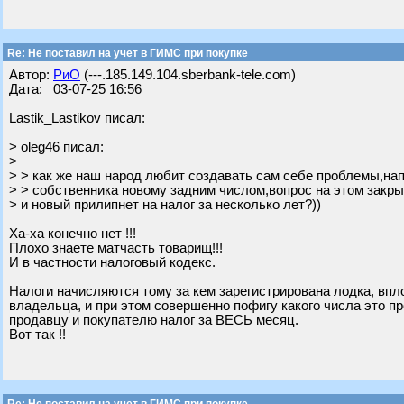
Re: Не поставил на учет в ГИМС при покупке
Автор:
РиО
(---.185.149.104.sberbank-tele.com)
Дата: 03-07-25 16:56
Lastik_Lastikov писал:
> oleg46 писал:
>
> > как же наш народ любит создавать сам себе проблемы,нап
> > собственника новому задним числом,вопрос на этом закры
> и новый прилипнет на налог за несколько лет?))
Ха-ха конечно нет !!!
Плохо знаете матчасть товарищ!!!
И в частности налоговый кодекс.
Налоги начисляются тому за кем зарегистрирована лодка, вплот
владельца, и при этом совершенно пофигу какого числа это про
продавцу и покупателю налог за ВЕСЬ месяц.
Вот так !!