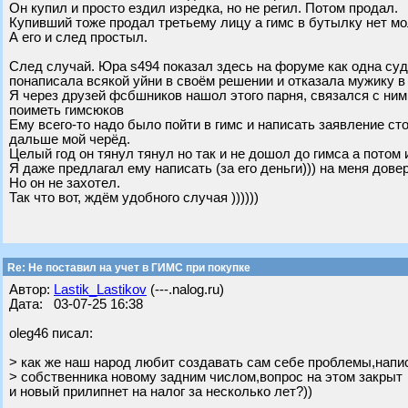
Он купил и просто ездил изредка, но не регил. Потом продал.
Купивший тоже продал третьему лицу а гимс в бутылку нет мол
А его и след простыл.
След случай. Юра s494 показал здесь на форуме как одна суд
понаписала всякой уйни в своём решении и отказала мужику в 
Я через друзей фсбшников нашол этого парня, связался с ним 
поиметь гимсюков
Ему всего-то надо было пойти в гимс и написать заявление сто
дальше мой черёд.
Целый год он тянул тянул но так и не дошол до гимса а потом 
Я даже предлагал ему написать (за его деньги))) на меня дове
Но он не захотел.
Так что вот, ждём удобного случая ))))))
Re: Не поставил на учет в ГИМС при покупке
Автор:
Lastik_Lastikov
(---.nalog.ru)
Дата: 03-07-25 16:38
oleg46 писал:
> как же наш народ любит создавать сам себе проблемы,напис
> собственника новому задним числом,вопрос на этом закрыт
и новый прилипнет на налог за несколько лет?))