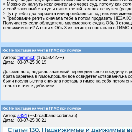
> Можно их нагнуть исключительно через суд, потому как сог
> свой законный статус и никто третий там нах не нужен.(разд
> Тут у тебя два варианта или прогибаешся под них или имееш
> Требование регить сначала тебе а потом продавать НЕЗАКОН
Получается если обладатель маломерного судна Обь 3 стояще
недвижимости? А если я Обь 3 из регистра поставлю в ГИМС 
Re: Не поставил на учет в ГИМС при покупке
Автор:
ttemmich
(176.59.42.---)
Дата: 03-07-25 00:19
До смешного, недавно знакомый переводил свою посудину в ре
брата зарегена в гимсе,прошли все освидетельствования,на ос
были посланы,типа сначала поставь в гимсе на себя,потом сни
только в гимсе дибилизм.
Re: Не поставил на учет в ГИМС при покупке
Автор:
s494
(---.broadband.corbina.ru)
Дата: 03-07-25 00:21