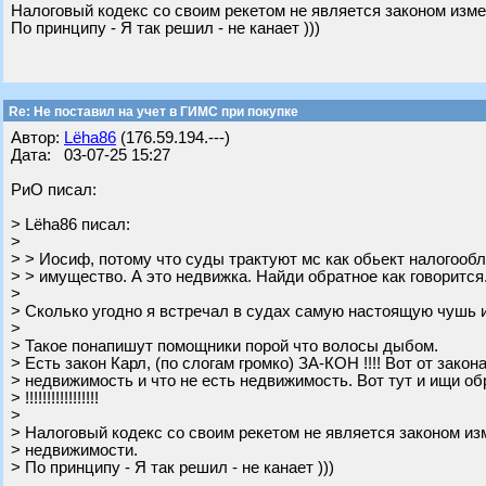
Налоговый кодекс со своим рекетом не является законом из
По принципу - Я так решил - не канает )))
Re: Не поставил на учет в ГИМС при покупке
Автор:
Lёha86
(176.59.194.---)
Дата: 03-07-25 15:27
РиО писал:
> Lёha86 писал:
>
> > Иосиф, потому что суды трактуют мс как обьект налогообл
> > имущество. А это недвижка. Найди обратное как говорится
>
> Сколько угодно я встречал в судах самую настоящую чушь и
>
> Такое понапишут помощники порой что волосы дыбом.
> Есть закон Карл, (по слогам громко) ЗА-КОН !!!! Вот от закон
> недвижимость и что не есть недвижимость. Вот тут и ищи об
> !!!!!!!!!!!!!!!!!
>
> Налоговый кодекс со своим рекетом не является законом и
> недвижимости.
> По принципу - Я так решил - не канает )))