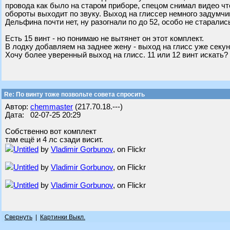
провода как было на старом приборе, спецом снимал видео чт
обороты выходит по звуку. Выход на глиссер немного задумчив
Дельфина почти нет, ну разогнали по до 52, особо не старались.
Есть 15 винт - но понимаю не вытянет он этот комплект.
В лодку добавляем на заднее жену - выход на глисс уже секун
Хочу более уверенный выход на глисс. 11 или 12 винт искать?
Re: По винту тоже позвольте совета спросить
Автор:
chemmaster
(217.70.18.---)
Дата: 02-07-25 20:29
Собственно вот комплект
там ещё и 4 лс сзади висит.
Untitled
by
Vladimir Gorbunov
, on Flickr
Untitled
by
Vladimir Gorbunov
, on Flickr
Untitled
by
Vladimir Gorbunov
, on Flickr
Свернуть
|
Картинки Выкл.