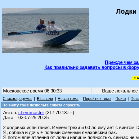
Лодки 
Прежде чем за
Как правильно задавать вопросы в фору
Московское время 06:30:33
Ваше локальное
Список форумов
|
В начало
|
Новая тема
|
Перейти к теме
|
Поиск
|
Поис
По винту тоже позвольте совета спросить
Автор:
chemmaster
(217.70.18.---)
Дата: 02-07-25 20:25
2 ходовых испытания. Имеем трехи и 60 лс яму ает с винтом 1
Я, собака и дочь + полный сменный ямаховский бак.
Я потом впечатления от лодки напишу полностью, сейчас не м