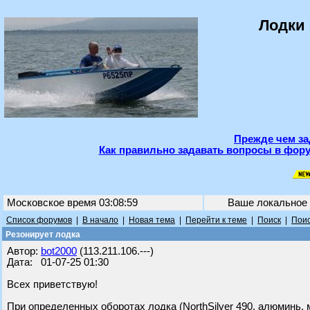
Лодки 
Прежде чем за
Как правильно задавать вопросы в фору
Московское время 03:08:59
Ваше локальное
Список форумов
|
В начало
|
Новая тема
|
Перейти к теме
|
Поиск
|
Поис
Резонирует лодка
Автор:
bot2000
(113.211.106.---)
Дата: 01-07-25 01:30
Всех приветствую!
При определенных оборотах лодка (NorthSilver 490, алюминь, 