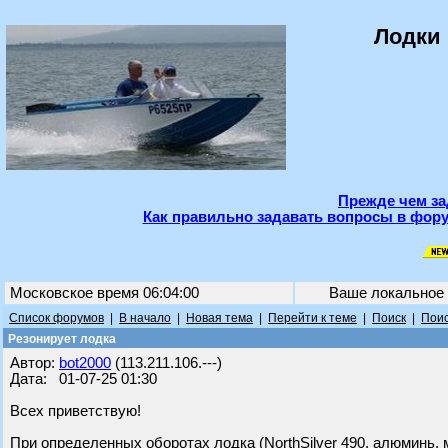
Лодки 
Прежде чем за
Как правильно задавать вопросы в фору
Московское время 06:04:00
Ваше локальное
Список форумов
|
В начало
|
Новая тема
|
Перейти к теме
|
Поиск
|
Поис
Резонирует лодка
Автор:
bot2000
(113.211.106.---)
Дата: 01-07-25 01:30
Всех приветствую!
При определенных оборотах лодка (NorthSilver 490, алюминь, 