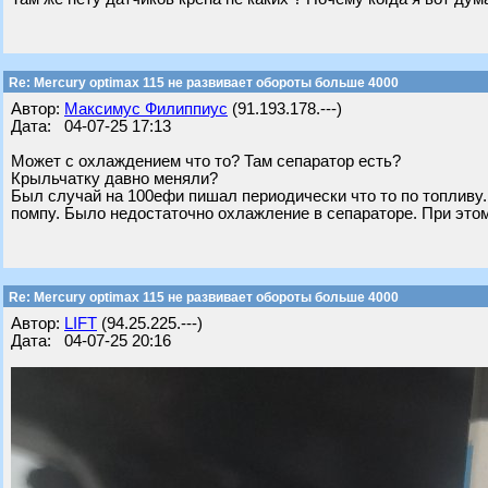
Re: Mercury optimax 115 не развивает обороты больше 4000
Автор:
Максимус Филиппиус
(91.193.178.---)
Дата: 04-07-25 17:13
Может с охлаждением что то? Там сепаратор есть?
Крыльчатку давно меняли?
Был случай на 100ефи пишал периодически что то по топливу.
помпу. Было недостаточно охлажление в сепараторе. При это
Re: Mercury optimax 115 не развивает обороты больше 4000
Автор:
LIFT
(94.25.225.---)
Дата: 04-07-25 20:16