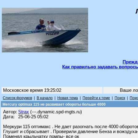
Прежде
Как правильно задавать вопросы
Московское время 19:25:02
Ваше ло
Список форумов
|
В начало
|
Новая тема
|
Перейти к теме
|
Поиск
|
Поис
Mercury optimax 115 не развивает обороты больше 4000
Автор:
Strax
(---.dynamic.spd-mgts.ru)
Дата: 25-06-25 05:02
Меркури 115 оптимакс . Не дает разогнать после 4000 оборотов
Глушит и сбрасывает . Проверили давление Бенза и вожздуха-
Поменял крыльчатку помпы- все ок