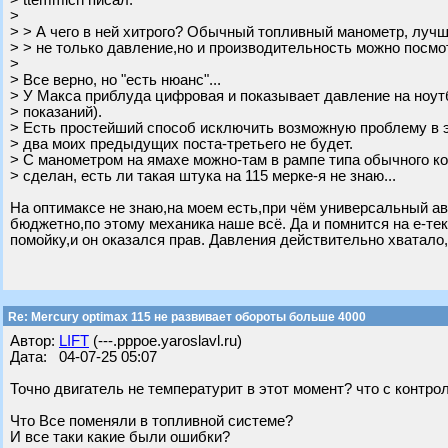
> ttemmich писал:
>
> > А чего в ней хитрого? Обычный топливный манометр, лучш
> > не только давление,но и производительность можно посмо
>
> Все верно, но "есть нюанс"...
> У Макса приблуда цифровая и показывает давление на ноут
> показаний).
> Есть простейший способ исключить возможную проблему в 
> два моих предыдущих поста-третьего не будет.
> С манометром на ямахе можно-там в рампе типа обычного к
> сделан, есть ли такая штука на 115 мерке-я не знаю...
На оптимаксе не знаю,на моем есть,при чём универсальный а
бюджетно,по этому механика наше всё. Да и помнится на е-те
помойку,и он оказался прав. Давления действительно хватало
Re: Mercury optimax 115 не развивает обороты больше 4000
Автор:
LIFT
(---.pppoe.yaroslavl.ru)
Дата: 04-07-25 05:07
Точно двигатель не температурит в этот момент? что с контр
Что Все поменяли в топливной системе?
И все таки какие были ошибки?