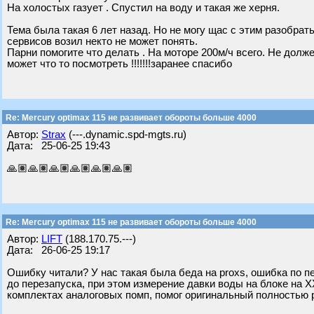
На холостых газует . Спустил на воду и такая же херня.
Тема была такая 6 лет назад. Но не могу щас с этим разобрат
сервисов возил некто не может понять.
Парни помогите что делать . На моторе 200м/ч всего. Не долже
может что то посмотреть !!!!!!!заранее спасибо
Re: Mercury optimax 115 не развивает обороты больше 4000
Автор:
Strax
(---.dynamic.spd-mgts.ru)
Дата: 25-06-25 19:43
🙏🏽🙏🏽🙏🏽🙏🏽🙏🏽🙏🏽
Re: Mercury optimax 115 не развивает обороты больше 4000
Автор:
LIFT
(188.170.75.---)
Дата: 26-06-25 19:17
Ошибку читали? У нас такая была беда на proxs, ошибка по п
до перезапуска, при этом измерение давки воды на блоке на 
комплектах аналоговых помп, помог оригинальный полностью 