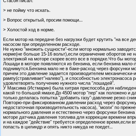
Стасон писал:
> не пойму что искать.
> Вопрос открытый, просим помощи...
> Холостой ход в норме.
Если мотор на передаче без нагрузки будет крутить "на все д
насосом при определенном расходе.
Не нужно "множить сущности"-если мотор нормально заводится 
норме(не больше 15-16 вольт),если ограничение оборотов не н
электрикой на моторе скорее всего все в порядке.Что бы мото
Лошади в моторе появляются из бензина, если бензина мало-
поднимутся.Бензина мало не в баке-расход через форсунки м
причем это давление задается производителем механически-и
рампу(стравливает"налево"), и способностью электронасоса р
удовлетворять получению нужного числа "лошадей".
У Максима (Истмарин) была хитрая приспособа для наблюден
какой то большой ямахе.До 4500 мотор "пер" как положено и да
только делалась попытка "добавить газу"-давление резко сниж
Повторю-при фиксированном давлении расход через форсунку
недостаточная производительность насоса), "мозги" по преж
нормального давления и естественно через форсунки бензина п
моторе датчика давления топлива для коррекции времени впры
и на каждое "действие" требуется определенное время,если вп
попасть в цилиндр и опять никто никуда не поедет...