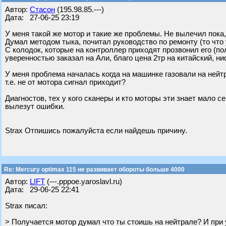
Автор:
Стасон
(195.98.85.---)
Дата: 27-06-25 23:19
У меня такой же мотор и такие же проблемы. Не вылечил пока,
Думал методом тыка, почитал руководство по ремонту (то что
С колодок, которые на контроллер приходят прозвонил его (по
уверенностью заказал на Али, благо цена 2тр на китайский, ни
У меня проблема началась когда на машинке газовали на нейтр
т.е. не от мотора сигнал приходит?
Диагностов, тех у кого сканеры и кто моторы эти знает мало 
вылезут ошибки.
Strax Отпишись пожалуйста если найдешь причину.
Re: Mercury optimax 115 не развивает обороты больше 4000
Автор:
LIFT
(---.pppoe.yaroslavl.ru)
Дата: 29-06-25 22:41
Strax писал:
> Получается мотор думал что ты стоишь на нейтрале? И при 