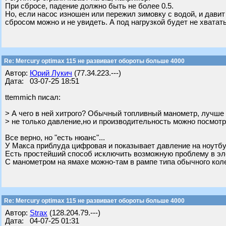
При сбросе, падение должно быть не более 0.5.
Но, если насос изношен или пережил зимовку с водой, и давит у
сбросом можно и не увидеть. А под нагрузкой будет не хватать
Re: Mercury optimax 115 не развивает обороты больше 4000
Автор:
Юрий Лукич
(77.34.223.---)
Дата: 03-07-25 18:51
ttemmich писал:
> А чего в ней хитрого? Обычный топливный манометр, лучше 
> не только давление,но и производительность можно посмотр
Все верно, но "есть нюанс"...
У Макса приблуда цифровая и показывает давление на ноутбук
Есть простейший способ исключить возможную проблему в эле
С манометром на ямахе можно-там в рампе типа обычного колес
Re: Mercury optimax 115 не развивает обороты больше 4000
Автор:
Strax
(128.204.79.---)
Дата: 04-07-25 01:31