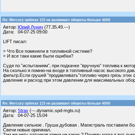
Re: Mercury optimax 115 не развивает обороты больше 4000
Автор:
Юрий Лукич
(77.35.49.---)
Дата: 04-07-25 09:00
LIFT писал:
> Что Все поменяли в топливной системе?
> И все таки какие были ошибки?
Судя по "испытаниям", при подкачке "вручную" топлива к мотор
На сколько я помню-на входе в топливный насос высокого дав
фильтр.Если грушей "продавливать"топливо через грязь этих ф
давление и расход при этом давлении для максимальных обор
Re: Mercury optimax 115 не развивает обороты больше 4000
Автор:
Strax
(---.dynamic.spd-mgts.ru)
Дата: 04-07-25 15:04
Давление сильное . Груша дубовая . Магистраль поставили бо
Свечи новые оригинал.
Там же нету датчиков крена не каких ? Почему когда я вот ду