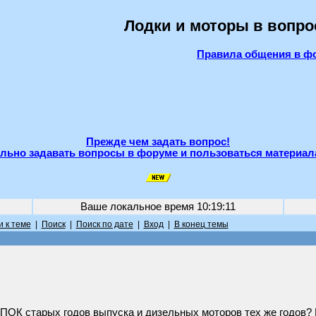
Лодки и моторы в вопро
Правила общения в ф
Прежде чем задать вопрос!
льно задавать вопросы в форуме и пользоваться материал
Ваше локальное время
10:19:11
 к теме
|
Поиск
|
Поиск по дате
|
Вход
|
В конец темы
 ПОК старых годов выпуска и дизельных моторов тех же годов?