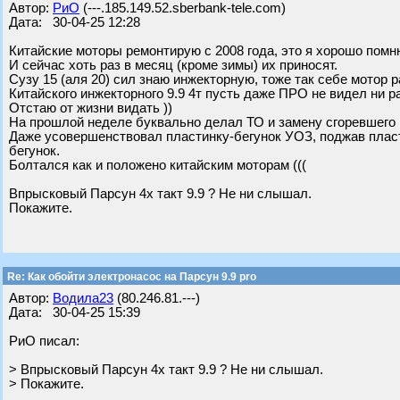
Автор:
РиО
(---.185.149.52.sberbank-tele.com)
Дата: 30-04-25 12:28
Китайские моторы ремонтирую с 2008 года, это я хорошо помн
И сейчас хоть раз в месяц (кроме зимы) их приносят.
Сузу 15 (аля 20) сил знаю инжекторную, тоже так себе мотор р
Китайского инжекторного 9.9 4т пусть даже ПРО не видел ни р
Отстаю от жизни видать ))
На прошлой неделе буквально делал ТО и замену сгоревшего к
Даже усовершенствовал пластинку-бегунок УОЗ, поджав пласт
бегунок.
Болтался как и положено китайским моторам (((
Впрысковый Парсун 4х такт 9.9 ? Не ни слышал.
Покажите.
Re: Как обойти электронасос на Парсун 9.9 pro
Автор:
Водила23
(80.246.81.---)
Дата: 30-04-25 15:39
РиО писал:
> Впрысковый Парсун 4х такт 9.9 ? Не ни слышал.
> Покажите.