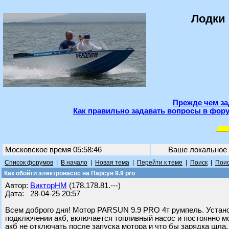
Лодки 
Прежде чем за
Как правильно задавать вопросы в фору
Московское время 05:58:46
Ваше локальное
Список форумов
|
В начало
|
Новая тема
|
Перейти к теме
|
Поиск
|
Поис
Как обойти электронасос на Парсун 9.9 pro
Автор:
ВикторНМ
(178.178.81.---)
Дата: 28-04-25 20:57
Всем доброго дня! Мотор PARSUN 9.9 PRO 4т румпель. Устано
подключении акб, включается топливный насос и постоянно мо
акб не отключать после запуска мотора и что бы зарядка шла.