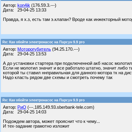
Автор:
kon4ik
(176.59.3.---)
Дата: 29-04-25 13:33
Правда, я х.з, есть там э.клапан? Вроде как инжекторный мото
Re: Как обойти электронасос на Парсун 9.9 pro
Автор:
Моторогубитель
(94.25.170.---)
Дата: 29-04-25 13:53
А до установки стартера при подключенной акб насос молоти
Если не молотил значит и все работало штатно, значит либо 
которой ты ставил ннправильная для данного мотора тк на дис
Надо класть рядом две схемы и смотреть почему так
Re: Как обойти электронасос на Парсун 9.9 pro
Автор:
РиО
(---.185.149.93.sberbank-tele.com)
Дата: 29-04-25 14:03
Подождем автора, может прояснит что к чему...
И тех-задание грамотно изложит