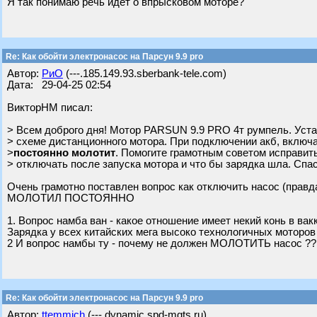
Я так понимаю речь идет о впрысковом моторе?
Re: Как обойти электронасос на Парсун 9.9 pro
Автор:
РиО
(---.185.149.93.sberbank-tele.com)
Дата: 29-04-25 02:54
ВикторНМ писал:
> Всем доброго дня! Мотор PARSUN 9.9 PRO 4т румпель. Уста
> схеме дистанционного мотора. При подключении акб, включ
>
постоянно молотит
. Помогите грамотным советом исправить
> отключать после запуска мотора и что бы зарядка шла. Спа
Очень грамотно поставлен вопрос как отключить насос (правда
МОЛОТИЛ ПОСТОЯННО
1. Вопрос намба ван - какое отношение имеет некий конь в вак
Зарядка у всех китайских мега высоко технологичных моторов
2 И вопрос намбы ту - почему не должен МОЛОТИТЬ насос ??
Re: Как обойти электронасос на Парсун 9.9 pro
Автор:
ttemmich
(---.dynamic.spd-mgts.ru)