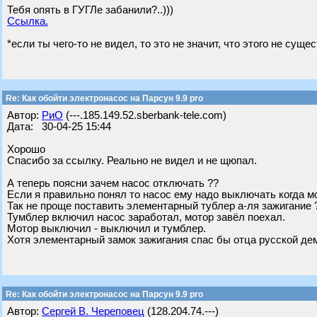
Тебя опять в ГУГЛе забанили?..)))
Ссылка.
*если ты чего-то не видел, то это не значит, что этого не сущес
Re: Как обойти электронасос на Парсун 9.9 pro
Автор:
РиО
(---.185.149.52.sberbank-tele.com)
Дата: 30-04-25 15:44
Хорошо
Спасибо за ссылку. Реально не видел и не щюпал.
А теперь поясни зачем насос отключать ??
Если я правильно понял то насос ему надо выключать когда мо
Так не проще поставить элементарный тублер а-ля зажигание 
Тумблер включил насос заработал, мотор завёл поехал.
Мотор выключил - выключил и тумблер.
Хотя элементарный замок зажигания спас бы отца русской дем
Re: Как обойти электронасос на Парсун 9.9 pro
Автор:
Сергей В. Череповец
(128.204.74.---)