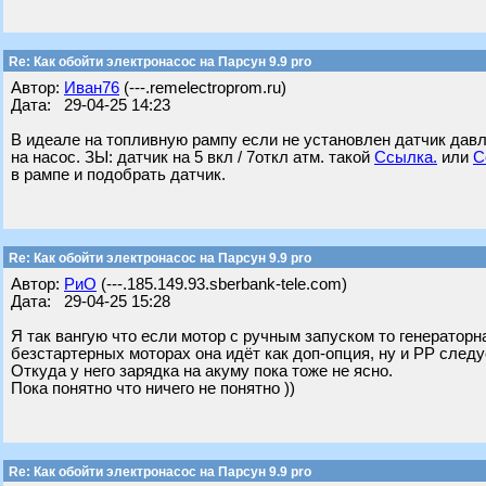
Re: Как обойти электронасос на Парсун 9.9 pro
Автор:
Иван76
(---.remelectroprom.ru)
Дата: 29-04-25 14:23
В идеале на топливную рампу если не установлен датчик давле
на насос. ЗЫ: датчик на 5 вкл / 7откл атм. такой
Ссылка.
или
С
в рампе и подобрать датчик.
Re: Как обойти электронасос на Парсун 9.9 pro
Автор:
РиО
(---.185.149.93.sberbank-tele.com)
Дата: 29-04-25 15:28
Я так вангую что если мотор с ручным запуском то генераторн
безстартерных моторах она идёт как доп-опция, ну и РР следу
Откуда у него зарядка на акуму пока тоже не ясно.
Пока понятно что ничего не понятно ))
Re: Как обойти электронасос на Парсун 9.9 pro